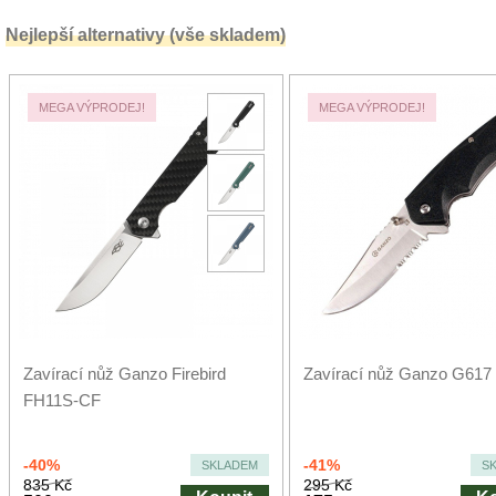
Nejlepší alternativy (vše skladem)
MEGA VÝPRODEJ!
MEGA VÝPRODEJ!
Zavírací nůž Ganzo Firebird
Zavírací nůž Ganzo G617
FH11S-CF
-40%
-41%
SKLADEM
S
835 Kč
295 Kč