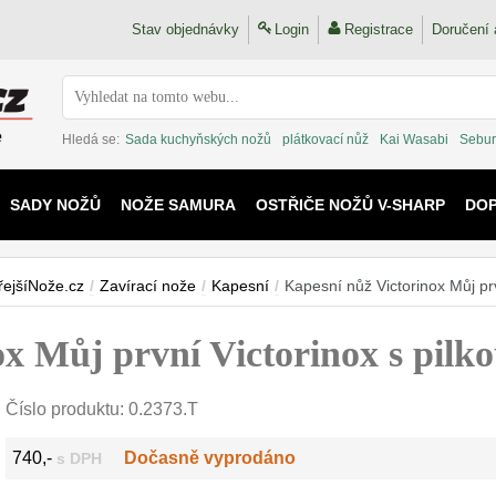
Stav objednávky
Login
Registrace
Doručení 
Hledá se:
Sada kuchyňských nožů
plátkovací nůž
Kai Wasabi
Sebur
SADY NOŽŮ
NOŽE SAMURA
OSTŘIČE NOŽŮ V-SHARP
DO
KAIJU
řejšíNože.cz
/
Zavírací nože
/
Kapesní
/
Kapesní nůž Victorinox Můj pr
ox Můj první Victorinox s pil
Číslo produktu:
0.2373.T
740,-
Dočasně vyprodáno
s DPH