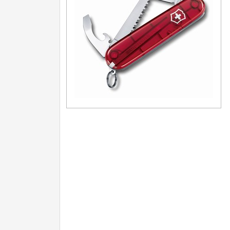
Turistické
7
Speciální
4
Nože s pevnou čepelí
Speciální nože
Ostření nožů
Nože SEBURO
Nože Tojiro
Nože Samura
Ostřiče nožů V-Sharp
Doprodej
11
Dárky
4