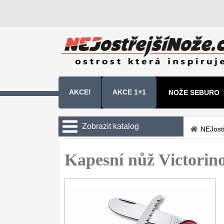
AKCE!
AKCE 1+1
NOŽE SEBURO
NOŽE SAMURA 
Zobrazit katalog
NEJost
Kuchyňské nože
Kapesní nůž Victorin
Zavírací nože
Kapesní
6
Taktické
3