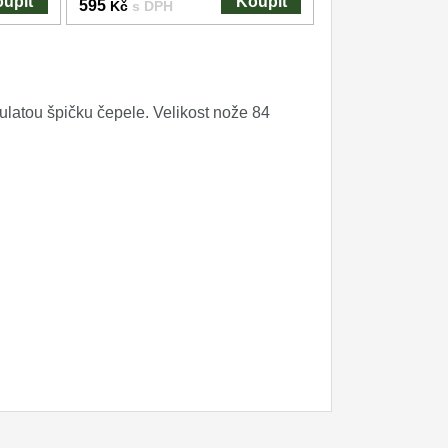
upit
Koupit
595
Kč
s DPH
ulatou špičku čepele. Velikost nože 84