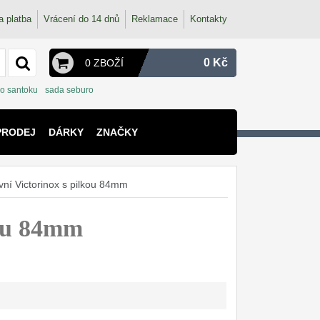
a platba
Vrácení do 14 dnů
Reklamace
Kontakty
0 Kč
0 ZBOŽÍ
o santoku
sada seburo
PRODEJ
DÁRKY
ZNAČKY
vní Victorinox s pilkou 84mm
kou 84mm