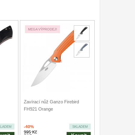
MEGA VÝPRODEJ!
Zavírací nůž Ganzo Firebird
FH921 Orange
-40%
KLADEM
SKLADEM
995 Kč