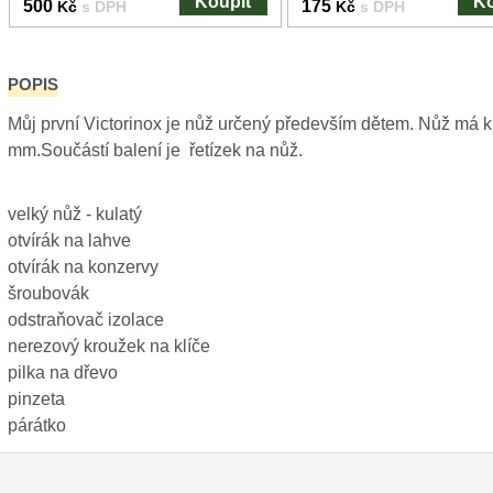
Koupit
Ko
500
175
Kč
s DPH
Kč
s DPH
POPIS
Můj první Victorinox je nůž určený především dětem. Nůž má k
mm.Součástí balení je řetízek na nůž.
velký nůž - kulatý
otvírák na lahve
otvírák na konzervy
šroubovák
odstraňovač izolace
nerezový kroužek na klíče
pilka na dřevo
pinzeta
párátko