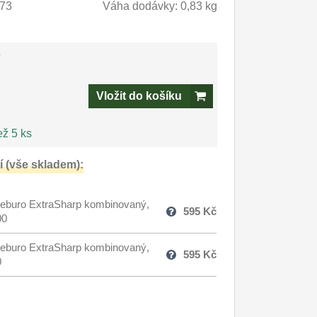
73
Váha dodávky: 0,83 kg
-
Vložit do košíku
ež 5 ks
 (vše skladem):
eburo ExtraSharp kombinovaný,
595
Kč
00
eburo ExtraSharp kombinovaný,
595
Kč
0