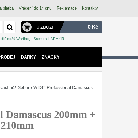
a platba
Vrácení do 14 dnů
Reklamace
Kontakty
0 Kč
0 ZBOŽÍ
střič nožů Warthog
Samura HARAKIRI
PRODEJ
DÁRKY
ZNAČKY
ovací nůž Seburo WEST Professional Damascus
al Damascus 200mm +
s 210mm