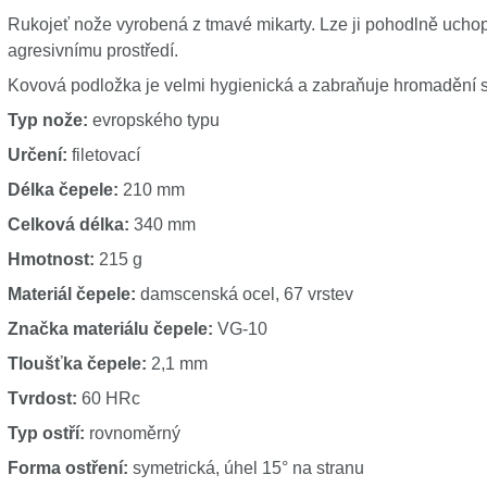
Rukojeť nože vyrobená z tmavé mikarty. Lze ji pohodlně uchopi
agresivnímu prostředí.
Kovová podložka je velmi hygienická a zabraňuje hromadění skv
Typ nože:
evropského typu
Určení:
filetovací
Délka čepele:
210 mm
Celková délka:
340 mm
Hmotnost:
215 g
Materiál čepele:
damscenská ocel, 67 vrstev
Značka materiálu čepele:
VG-10
Tloušťka čepele:
2,1 mm
Tvrdost:
60 HRc
Typ ostří:
rovnoměrný
Forma ostření:
symetrická, úhel 15° na stranu