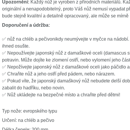
Upozornění:
Každý nůž je vyroben z přírodních materiálů. Ka
originální a nenapodobitelný, proto Váš nůž nemusí vypadat přes
bude stejně kvalitní a detailně opracovaný, ale může se mírně li
Doporučení a údržba
:
✅ nůž na chléb a pečivonikdy neumývejte v myčce na nádobí. 
ihned osušte.
✅ Nepoužívejte japonský nůž z damaškové oceli (damascus ste
potravin. Může dojíte ke zlomení ostří, nebo vylomení jeho část
✅ Nepožívejte japonský nůž z damaškové oceli jako páčidlo 
✅ Chraňte nůž a jeho ostří před pádem, nebo nárazem.
✅ Pokud víte, že japonský damaškový nůž nebudete delší dobu
zabalit do hadříku, nebo novin.
✅ Nůž ukládejte na bezpečné místo a chraňte před dětmi!
Typ nože: evropského typu
Určení: na chléb a pečivo
Délka čepele: 200 mm