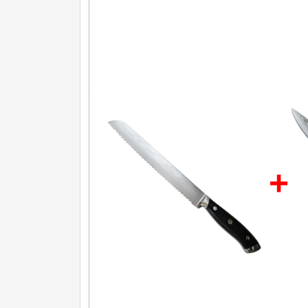
Nože na ovoce a zeleninu
43
Santoku nože
46
Nože NAKIRI
17
Filetovací nože
7
Nože na chleba
27
Vykosťovací nože
41
+
Steakové nože
2
Plátkovací nože
27
Porcovací nože
2
Sekáčky a speciální nože
15
Japonské nože
57