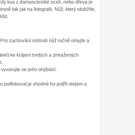
ždý kus z damascénské oceli, nebo dřeva je
ně tak jak na fotografii. Nůž, který obdržíte,
šit.
Pro zachování ostrosti nůž ručně omyjte a
el) ke krájení tvrdých a zmražených
i.
a vyvarujte se jeho ohýbání.
 potřebovat je vhodné ho potřít olejem a