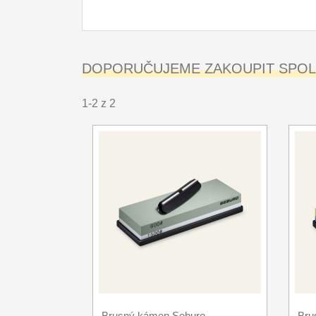
DOPORUČUJEME ZAKOUPIT SPOLE
1-2 z 2
Brusný kámen Seburo
Bru