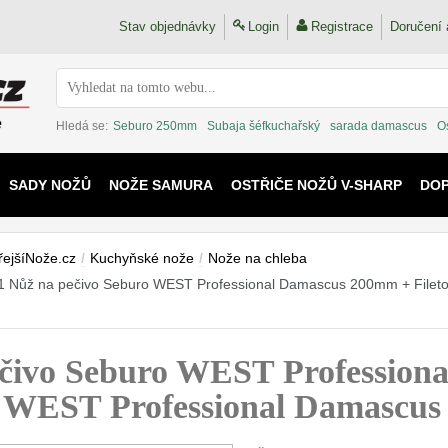
Stav objednávky
Login
Registrace
Doručení 
Hledá se:
Seburo 250mm
Subaja šéfkuchařský
sarada damascus
O
SADY NOŽŮ
NOŽE SAMURA
OSTŘIČE NOŽŮ V-SHARP
DO
KAIJU
řejšíNože.cz
/
Kuchyňské nože
/
Nože na chleba
 Nůž na pečivo Seburo WEST Professional Damascus 200mm + Filet
čivo Seburo WEST Profession
ro WEST Professional Damascu