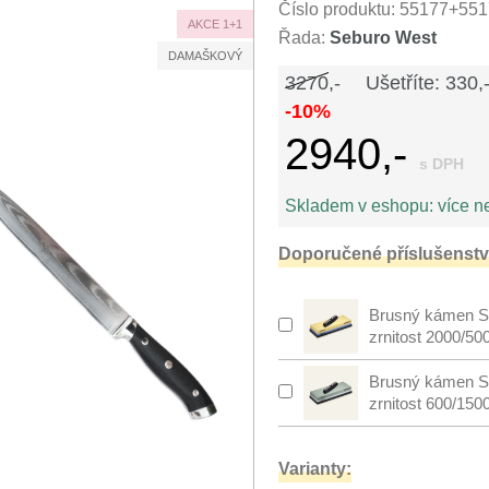
Číslo produktu:
55177+551
AKCE 1+1
Řada:
Seburo West
DAMAŠKOVÝ
3270,-
Ušetříte: 330,
-10%
2940,-
s DPH
Skladem v eshopu:
více n
Doporučené příslušenství
Brusný kámen S
zrnitost 2000/50
Brusný kámen S
zrnitost 600/150
Varianty: