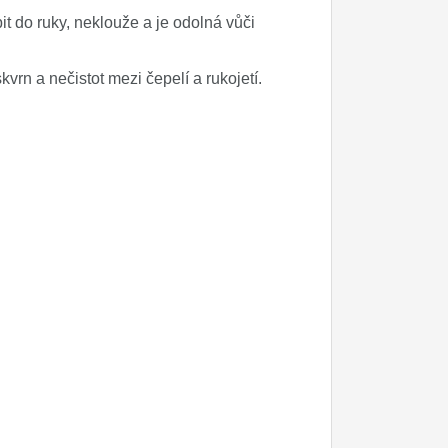
t do ruky, neklouže a je odolná vůči
rn a nečistot mezi čepelí a rukojetí.