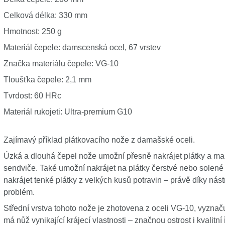
Celková délka: 330 mm
Hmotnost: 250 g
Materiál čepele: damscenská ocel, 67 vrstev
Značka materiálu čepele: VG-10
Tloušťka čepele: 2,1 mm
Tvrdost: 60 HRc
Materiál rukojeti: Ultra-premium G10
Zajímavý příklad plátkovacího nože z damašské oceli.
Úzká a dlouhá čepel nože umožní přesně nakrájet plátky a m
sendviče. Také umožní nakrájet na plátky čerstvé nebo solené
nakrájet tenké plátky z velkých kusů potravin – právě díky nás
problém.
Střední vrstva tohoto nože je zhotovena z oceli VG-10, vyzna
má nůž vynikající krájecí vlastnosti – značnou ostrost i kvalitní 