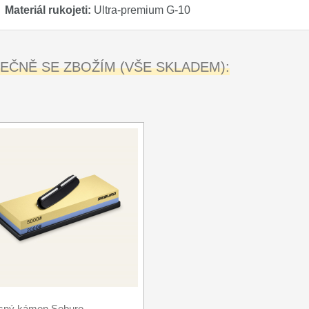
Materiál rukojeti:
Ultra-premium G-10
ČNĚ SE ZBOŽÍM (VŠE SKLADEM):
sný kámen Seburo