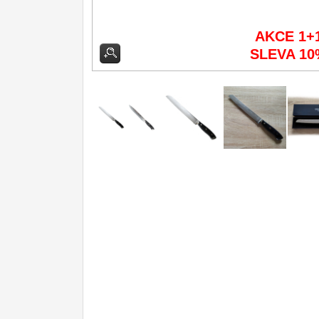
Kuchyňské příslušenství
2
AKCE 1+
SLEVA 10
Zavírací nože
Nože s pevnou čepelí
Speciální nože
Ostření nožů
Nože SEBURO
Nože Tojiro
Nože Samura
Ostřiče nožů V-Sharp
Doprodej
11
Dárky
4