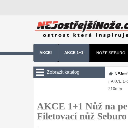
AKCE!
AKCE 1+1
NOŽE SEBURO
NOŽE SAMURA 
Zobrazit katalog
NEJost
/
AKCE 1+1
Kuchyňské nože
210mm
Sady kuchyňských nožů
9
AKCE 1+1 Nůž na pe
Šéfkuchařské nože
30
Filetovací nůž Sebu
Univerzální nože
50