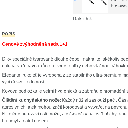
Filetova
Dalších 4
POPIS
Cenově zvýhodněná sada 1+1
Díky speciálně tvarované dlouhé čepeli nakrájíte jakékoliv pe
chleba s křupavou kůrkou, tvrdé rohlíky nebo vláčnou bábovk
Elegantní rukojeť je vyrobena z ze stabilního ultra-premium mat
vyniká svojí odolností.
Kovová podložka je velmi hygienická a zabraňuje hromadění skv
Čištění kuchyňského nože
: Každý nůž si zaslouží péči. Čás
agresivních látek mohou začít korodovat a vytvářet na povrchu 
Nicméně nerezaví ostří nože, ale částečky na ostří přichycené. 
ho umýt a natřít olejem.