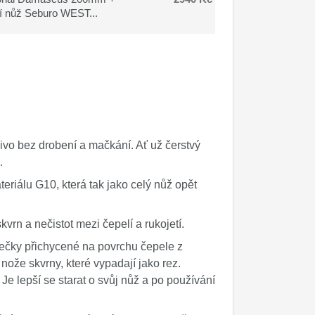
cí nůž Seburo WEST...
čivo bez drobení a mačkání. Ať už čerstvý
u.
eriálu G10, která tak jako celý nůž opět
rn a nečistot mezi čepelí a rukojetí.
tečky přichycené na povrchu čepele z
nože skvrny, které vypadají jako rez.
Je lepší se starat o svůj nůž a po používání