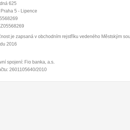
zdná 625
Praha 5 - Lipence
05568269
CZ05568269
nost je zapsaná v obchodním rejstříku vedeného Městským sou
adu 2016
ní spojení: Fio banka, a.s.
účtu: 2601105640/2010