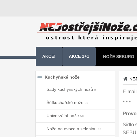
AKCE!
AKCE 1+1
NOŽE SEBURO
NOŽE SAMURA 
Kuchyňské nože
NEJ
Sady kuchyňských nožů
9
E-mail
Šéfkuchařské nože
* * *
30
Provo
Univerzální nože
50
Sídlo 
Nože na ovoce a zeleninu
43
SEBUR