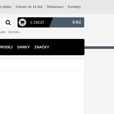
a platba
Vrácení do 14 dnů
Reklamace
Kontakty
0 Kč
0 ZBOŽÍ
sada
Santoku
PRODEJ
DÁRKY
ZNAČKY