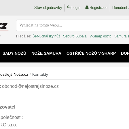
Stav objednávky
Login
Registrace
Doručení 
Hledá se:
Šéfkuchařský nůž
Seburo Subaja
V-Sharp ostric
Samura 
SADY NOŽŮ
NOŽE SAMURA
OSTŘIČE NOŽŮ V-SHARP
DO
KAIJU
ostřejšíNože.cz
/
Kontakty
: obchod@nejostrejsinoze.cz
zovatel
společnosti:
O s.r.o.