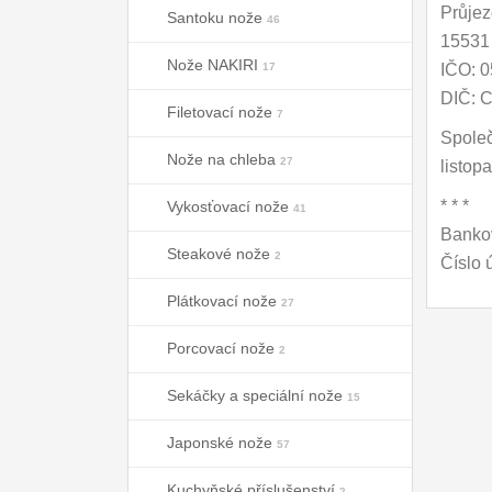
Průje
Santoku nože
46
15531 
Nože NAKIRI
17
IČO: 
DIČ: 
Filetovací nože
7
Společ
Nože na chleba
27
listop
* * *
Vykosťovací nože
41
Bankov
Steakové nože
2
Číslo 
Plátkovací nože
27
Porcovací nože
2
Sekáčky a speciální nože
15
Japonské nože
57
Kuchyňské příslušenství
2