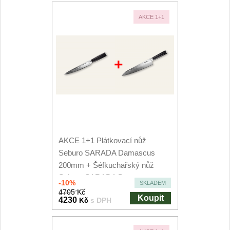
AKCE 1+1
+
AKCE 1+1 Plátkovací nůž
Seburo SARADA Damascus
200mm + Šéfkuchařský nůž
Seburo SARADA Damascus
-10%
SKLADEM
250mm
4705 Kč
Koupit
4230
Kč
s DPH