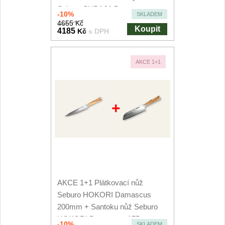
Seburo SUBAJA Damascus
-10%
SKLADEM
250mm
4655 Kč
Koupit
4185
Kč
s DPH
AKCE 1+1
+
AKCE 1+1 Plátkovací nůž
Seburo HOKORI Damascus
200mm + Santoku nůž Seburo
HOKORI Damascus 175mm
-10%
SKLADEM