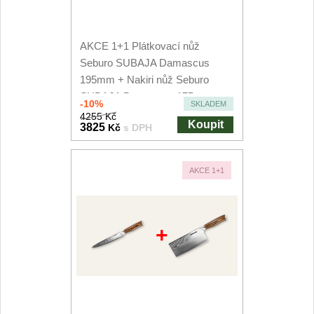
AKCE 1+1 Plátkovací nůž
Seburo SUBAJA Damascus
195mm + Nakiri nůž Seburo
SUBAJA Damascus 175mm
-10%
SKLADEM
4255 Kč
Koupit
3825
Kč
s DPH
AKCE 1+1
+