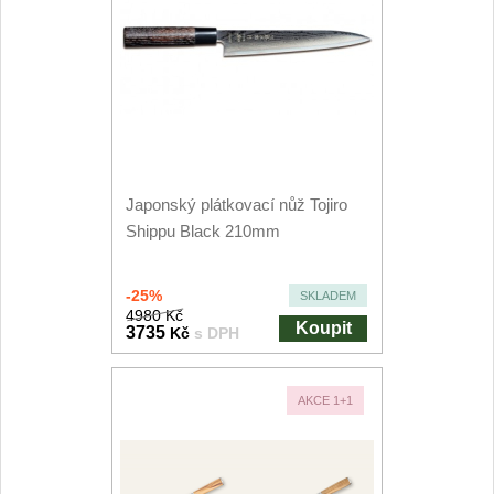
Nože Samura MO-V
4
Nože Samura Bamboo
1
Ostřiče nožů V-Sharp
Brousky na nože
9
Japonský plátkovací nůž Tojiro
Shippu Black 210mm
Doplňky a díly
4
Doprodej
-25%
SKLADEM
11
4980 Kč
Koupit
3735
Kč
s DPH
Dárky
4
AKCE 1+1
Značky
4