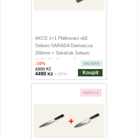
AKCE 1+1 Plátkovací nůž
Seburo SARADA Damascus
200mm + Sekáček Seburo
SARADA Chopper Damascus
-10%
SKLADEM
180mm
4990 Kč
Koupit
4490
Kč
s DPH
AKCE 1+1
+