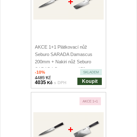
+
AKCE 1+1 Plátkovací nůž
Seburo SARADA Damascus
200mm + Nakiri nůž Seburo
SARADA Damascus 170mm
-10%
SKLADEM
4485 Kč
Koupit
4035
Kč
s DPH
AKCE 1+1
+