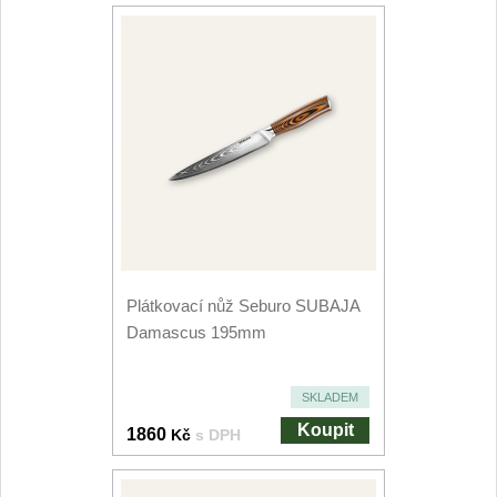
Kuchyňské příslušenství
2
Zavírací nože
Kapesní
6
Taktické
3
Turistické
7
Speciální
Plátkovací nůž Seburo SUBAJA
4
Damascus 195mm
Nože s pevnou čepelí
SKLADEM
Taktické
8
Koupit
1860
Kč
s DPH
Outdoorové
9