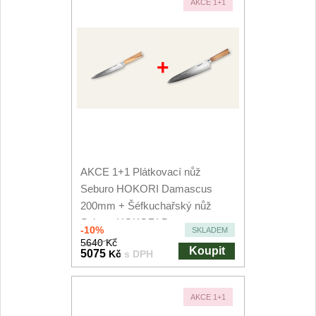
AKCE 1+1
+
AKCE 1+1 Plátkovací nůž
Seburo HOKORI Damascus
200mm + Šéfkuchařský nůž
Seburo HOKORI Damascus
-10%
SKLADEM
250mm
5640 Kč
Koupit
5075
Kč
s DPH
AKCE 1+1