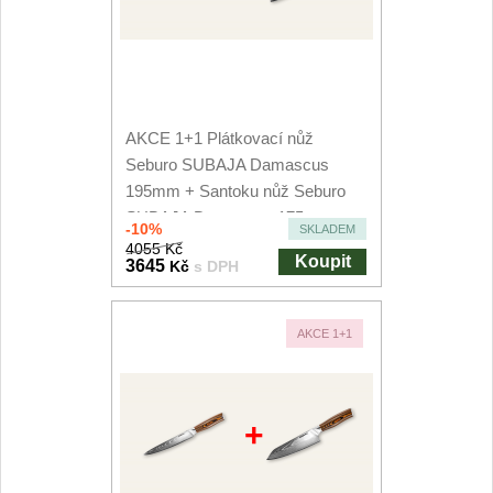
AKCE 1+1 Plátkovací nůž
Seburo SUBAJA Damascus
195mm + Santoku nůž Seburo
SUBAJA Damascus 175mm
-10%
SKLADEM
4055 Kč
Koupit
3645
Kč
s DPH
AKCE 1+1
+