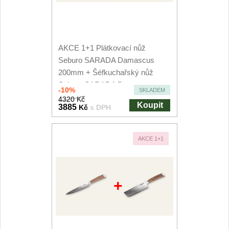
AKCE 1+1 Plátkovací nůž
Seburo SARADA Damascus
200mm + Šéfkuchařský nůž
Seburo SARADA Damascus
-10%
SKLADEM
200mm
4320 Kč
Koupit
3885
Kč
s DPH
AKCE 1+1
+