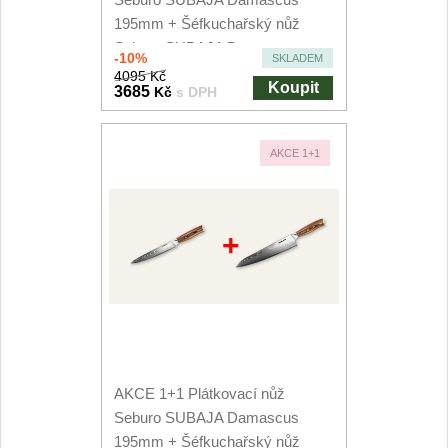
195mm + Šéfkuchařský nůž
Seburo SUBAJA Damascus
-10%
SKLADEM
200mm
4095 Kč
Koupit
3685
Kč
s DPH
AKCE 1+1
+
AKCE 1+1 Plátkovací nůž
Seburo SUBAJA Damascus
195mm + Šéfkuchařský nůž