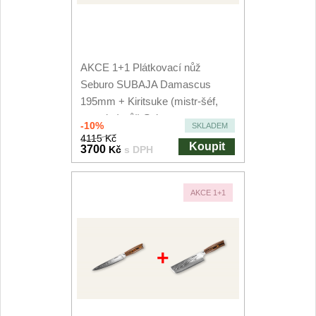
AKCE 1+1 Plátkovací nůž
Seburo SUBAJA Damascus
195mm + Kiritsuke (mistr-šéf,
santoku) nůž Seburo...
-10%
SKLADEM
4115 Kč
Koupit
3700
Kč
s DPH
AKCE 1+1
+