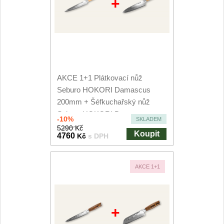
+
AKCE 1+1 Plátkovací nůž
Seburo HOKORI Damascus
200mm + Šéfkuchařský nůž
Seburo HOKORI Damascus
-10%
SKLADEM
200mm
5290 Kč
Koupit
4760
Kč
s DPH
AKCE 1+1
+