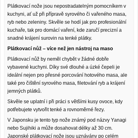
Plátkovací nože jsou nepostradatelným pomocníkem v
kuchyni, ať už při přípravě syrového či vařeného masa,
ryb nebo zeleniny. Skvěle se hodí jak pro profesionální
kuchaře, tak pro domácí vaření, kde zaručí precizní a
snadné krájení surovin na tenké plátky.
Plátkovací nůž – více než jen nástroj na maso
Plátkovací nůž by neměl chybět v žádné dobře
vybavené kuchyni. Díky své dlouhé a úzké čepeli je
ideální nejen pro přesné porcování hotového masa, ale
také pro čištění syrového masa, filetování ryb a krájení
jemných plátků.
Skvěle se uplatní i při práci s většími kusy ovoce, kdy
potřebujete vytvořit tenké a rovnoměrné řezy.
V Japonsku je tento typ nože známý pod názvy Yanagi
nebo Sujihiki a může dosahovat délky až 30 cm.
Japonské plátkovací nože jsou uznávány po celém