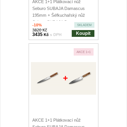
AKCE 1+1 Plátkovací nůž
Seburo SUBAJA Damascus
195mm + Šéfkuchařský nůž
Seburo SUBAJA Damascus
-10%
SKLADEM
150mm
3820 Kč
Koupit
3435
Kč
s DPH
AKCE 1+1
+
AKCE 1+1 Plátkovací nůž
Seburo SUBAJA Damascus