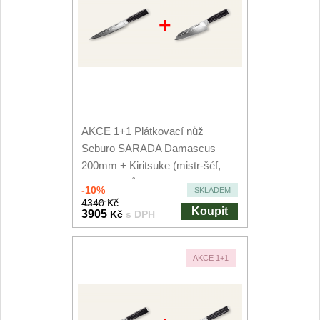
+
AKCE 1+1 Plátkovací nůž
Seburo SARADA Damascus
200mm + Kiritsuke (mistr-šéf,
santoku) nůž Seburo...
-10%
SKLADEM
4340 Kč
Koupit
3905
Kč
s DPH
AKCE 1+1