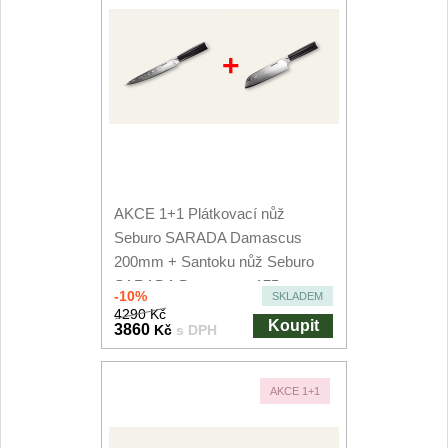
+
AKCE 1+1 Plátkovací nůž
Seburo SARADA Damascus
200mm + Santoku nůž Seburo
SARADA Damascus 175mm
-10%
SKLADEM
4290 Kč
Koupit
3860
Kč
s DPH
AKCE 1+1