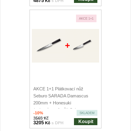
4875
Kč
s DPH
AKCE 1+1
+
AKCE 1+1 Plátkovací nůž
Seburo SARADA Damascus
200mm + Honesuki
(vykosťovací) nůž Seburo
-10%
SKLADEM
SARADA...
3565 Kč
Koupit
3205
Kč
s DPH