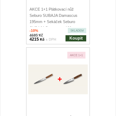
AKCE 1+1 Plátkovací nůž
Seburo SUBAJA Damascus
195mm + Sekáček Seburo
SUBAJA Damascus 180mm
-10%
SKLADEM
4685 Kč
Koupit
4215
Kč
s DPH
AKCE 1+1
+