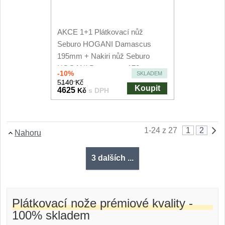
AKCE 1+1 Plátkovací nůž
Seburo HOGANI Damascus
195mm + Nakiri nůž Seburo
HOGANI Damascus 170mm
-10%
SKLADEM
5140 Kč
Koupit
4625
Kč
s DPH
1-24 z 27
1
2
Nahoru
3 dalších ...
Plátkovací nože prémiové kvality -
100% skladem