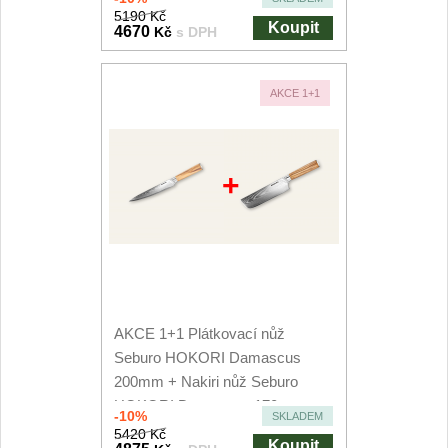
5190 Kč
Koupit
4670
Kč
s DPH
AKCE 1+1
+
AKCE 1+1 Plátkovací nůž
Seburo HOKORI Damascus
200mm + Nakiri nůž Seburo
HOKORI Damascus 170mm
-10%
SKLADEM
5420 Kč
Koupit