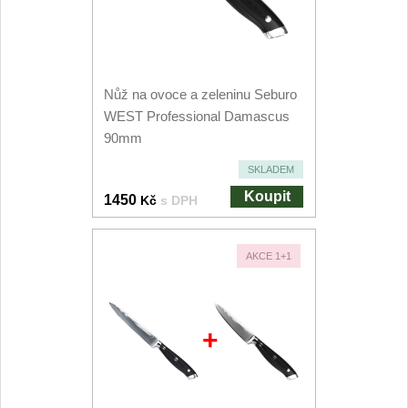
Nůž na ovoce a zeleninu Seburo
WEST Professional Damascus
90mm
SKLADEM
Koupit
1450
Kč
s DPH
AKCE 1+1
+