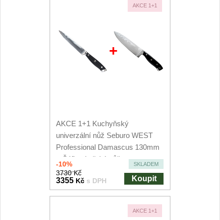
AKCE 1+1
+
AKCE 1+1 Kuchyňský
univerzální nůž Seburo WEST
Professional Damascus 130mm
+ Šéfkuchařský nůž...
-10%
SKLADEM
3730 Kč
Koupit
3355
Kč
s DPH
AKCE 1+1