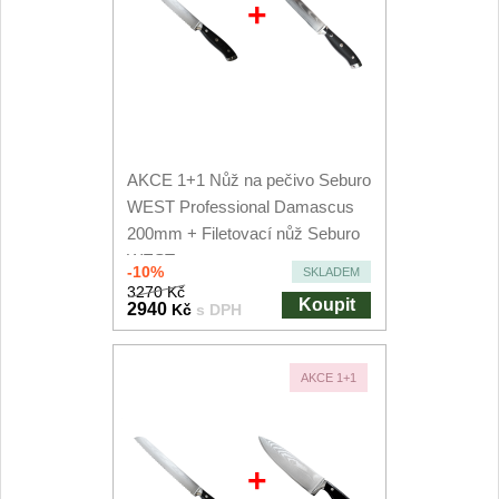
+
AKCE 1+1 Nůž na pečivo Seburo
WEST Professional Damascus
200mm + Filetovací nůž Seburo
WEST...
-10%
SKLADEM
3270 Kč
Koupit
2940
Kč
s DPH
AKCE 1+1
+