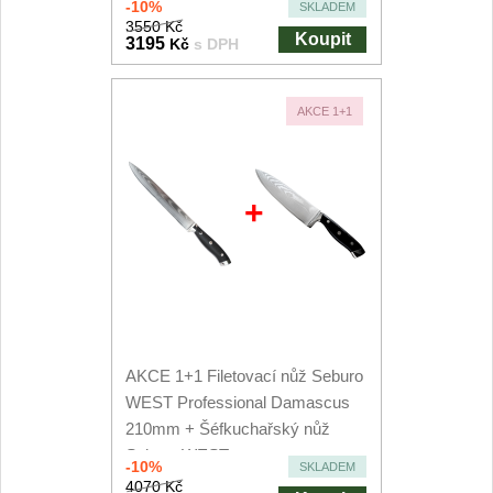
-10%
SKLADEM
3550 Kč
Koupit
3195
Kč
s DPH
AKCE 1+1
+
AKCE 1+1 Filetovací nůž Seburo
WEST Professional Damascus
210mm + Šéfkuchařský nůž
Seburo WEST...
-10%
SKLADEM
4070 Kč