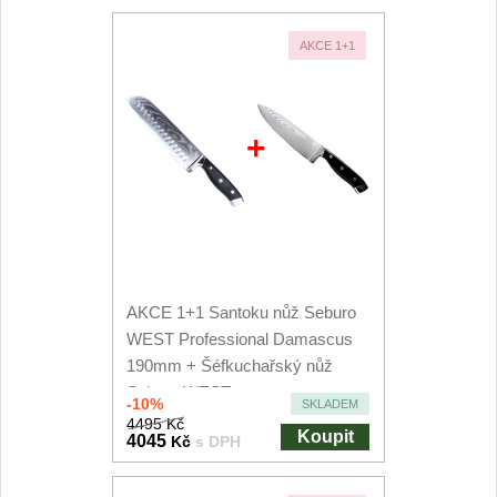
AKCE 1+1
+
AKCE 1+1 Santoku nůž Seburo
WEST Professional Damascus
190mm + Šéfkuchařský nůž
Seburo WEST...
-10%
SKLADEM
4495 Kč
Koupit
4045
Kč
s DPH