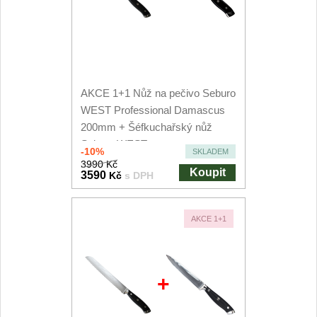
AKCE 1+1 Nůž na pečivo Seburo
WEST Professional Damascus
200mm + Šéfkuchařský nůž
Seburo WEST...
-10%
SKLADEM
3990 Kč
Koupit
3590
Kč
s DPH
AKCE 1+1
+