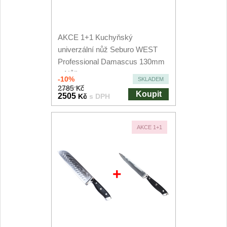
AKCE 1+1 Kuchyňský
univerzální nůž Seburo WEST
Professional Damascus 130mm
+ Nůž na ovoce a...
-10%
SKLADEM
2785 Kč
Koupit
2505
Kč
s DPH
AKCE 1+1
+