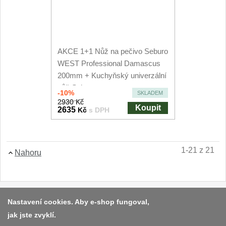
AKCE 1+1 Nůž na pečivo Seburo
WEST Professional Damascus
200mm + Kuchyňský univerzální
nůž Seburo...
-10%
SKLADEM
2930 Kč
Koupit
2635
Kč
s DPH
1-21 z 21
Nahoru
Platba a dodávka
Nastavení cookies. Aby e-shop fungoval,
jak jste zvyklí.
Obchodní podmínky