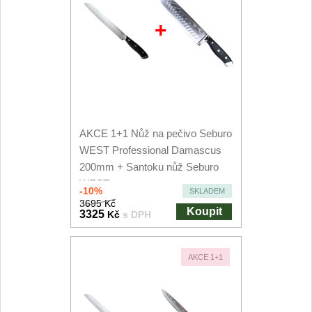
+
AKCE 1+1 Nůž na pečivo Seburo
WEST Professional Damascus
200mm + Santoku nůž Seburo
WEST...
-10%
SKLADEM
3695 Kč
Koupit
3325
Kč
s DPH
AKCE 1+1