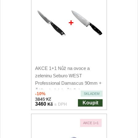
+
AKCE 1+1 Nůž na ovoce a
zeleninu Seburo WEST
Professional Damascus 90mm +
Šéfkuchařský nůž Seburo...
-10%
SKLADEM
3845 Kč
Koupit
3460
Kč
s DPH
AKCE 1+1