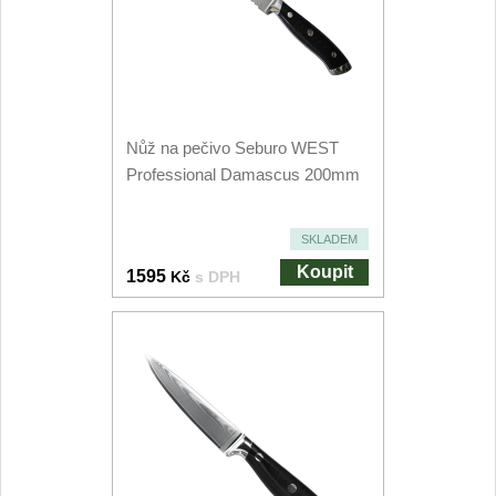
Nože Samura MO-V
4
Nože Samura Bamboo
1
Ostřiče nožů V-Sharp
Nůž na pečivo Seburo WEST
Professional Damascus 200mm
Brousky na nože
9
Doplňky a díly
SKLADEM
4
Koupit
1595
Kč
s DPH
Doprodej
11
Dárky
4
Značky
4