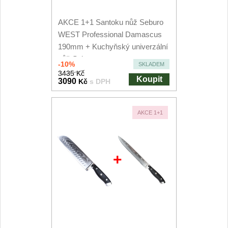
AKCE 1+1 Santoku nůž Seburo
WEST Professional Damascus
190mm + Kuchyňský univerzální
nůž Seburo...
-10%
SKLADEM
3435 Kč
Koupit
3090
Kč
s DPH
AKCE 1+1
+