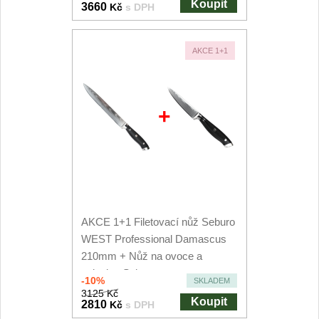
Koupit
3660
Kč
s DPH
AKCE 1+1
+
AKCE 1+1 Filetovací nůž Seburo
WEST Professional Damascus
210mm + Nůž na ovoce a
zeleninu Seburo...
-10%
SKLADEM
3125 Kč
Koupit
2810
Kč
s DPH