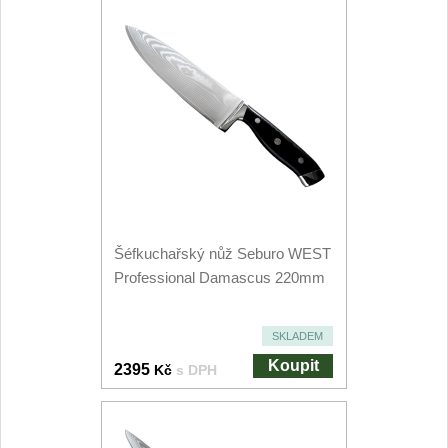
Filetovací nože
7
Nože na chleba
27
Vykosťovací nože
41
Steakové nože
2
Plátkovací nože
27
Šéfkuchařský nůž Seburo WEST
Professional Damascus 220mm
Porcovací nože
2
Sekáčky a speciální nože
SKLADEM
15
Koupit
2395
Kč
s DPH
Japonské nože
57