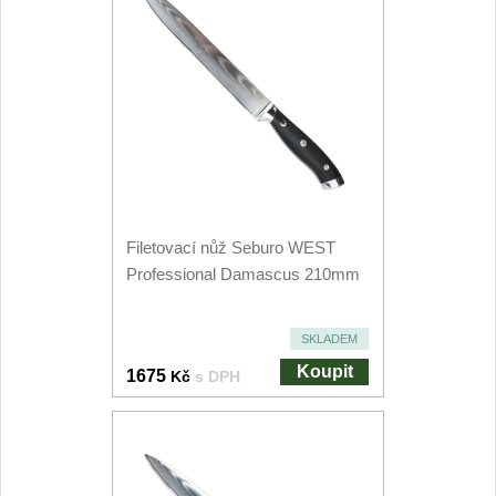
Kuchyňské příslušenství
2
Zavírací nože
Kapesní
6
Taktické
3
Turistické
Filetovací nůž Seburo WEST
7
Professional Damascus 210mm
Speciální
4
SKLADEM
Nože s pevnou čepelí
Koupit
1675
Kč
s DPH
Taktické
8
Outdoorové
9