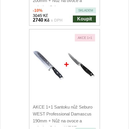
200mm + Nůž na ovoce a
zeleninu Seburo...
-10%
SKLADEM
3045 Kč
Koupit
2740
Kč
s DPH
AKCE 1+1
+
AKCE 1+1 Santoku nůž Seburo
WEST Professional Damascus
190mm + Nůž na ovoce a
zeleninu Seburo WEST...