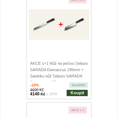
+
AKCE 1+1 Nůž na pečivo Seburo
SARADA Damascus 195mm +
Santoku nůž Seburo SARADA
Damascus 175mm
-10%
SKLADEM
4600 Kč
Koupit
4140
Kč
s DPH
AKCE 1+1