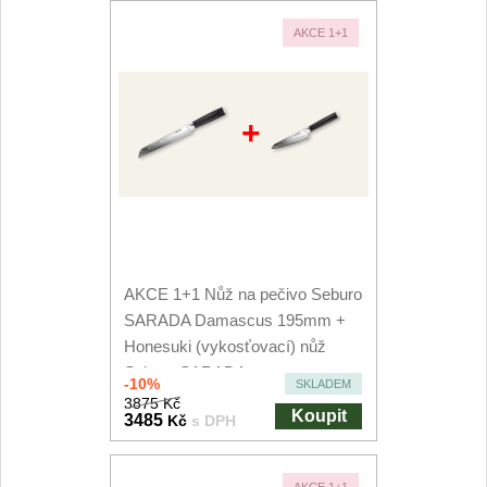
AKCE 1+1
+
AKCE 1+1 Nůž na pečivo Seburo
SARADA Damascus 195mm +
Honesuki (vykosťovací) nůž
Seburo SARADA...
-10%
SKLADEM
3875 Kč
Koupit
3485
Kč
s DPH
AKCE 1+1