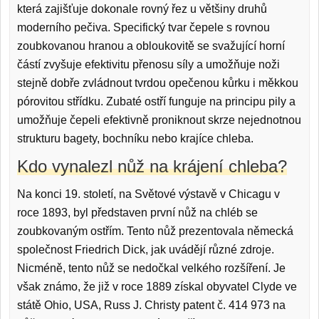
která zajišťuje dokonale rovný řez u většiny druhů
moderního pečiva. Specifický tvar čepele s rovnou
zoubkovanou hranou a obloukovitě se svažující horní
částí zvyšuje efektivitu přenosu síly a umožňuje noži
stejně dobře zvládnout tvrdou opečenou kůrku i měkkou
pórovitou střídku. Zubaté ostří funguje na principu pily a
umožňuje čepeli efektivně proniknout skrze nejednotnou
strukturu bagety, bochníku nebo krajíce chleba.
Kdo vynalezl nůž na krájení chleba?
Na konci 19. století, na Světové výstavě v Chicagu v
roce 1893, byl představen první nůž na chléb se
zoubkovaným ostřím. Tento nůž prezentovala německá
společnost Friedrich Dick, jak uvádějí různé zdroje.
Nicméně, tento nůž se nedočkal velkého rozšíření. Je
však známo, že již v roce 1889 získal obyvatel Clyde ve
státě Ohio, USA, Russ J. Christy patent č. 414 973 na