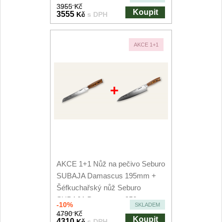
3955 Kč
Koupit
3555
Kč
s DPH
AKCE 1+1
+
AKCE 1+1 Nůž na pečivo Seburo
SUBAJA Damascus 195mm +
Šéfkuchařský nůž Seburo
SUBAJA Damascus 250mm
-10%
SKLADEM
4790 Kč
Koupit
4310
Kč
s DPH