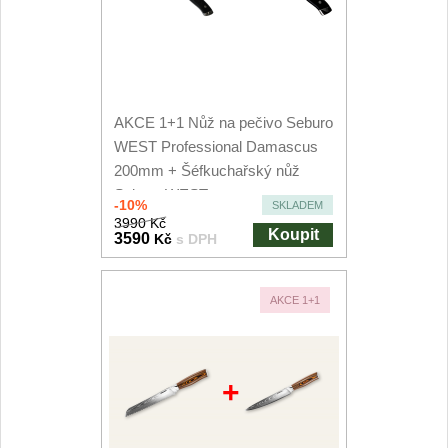
AKCE 1+1 Nůž na pečivo Seburo
WEST Professional Damascus
200mm + Šéfkuchařský nůž
Seburo WEST...
-10%
SKLADEM
3990 Kč
Koupit
3590
Kč
s DPH
AKCE 1+1
+