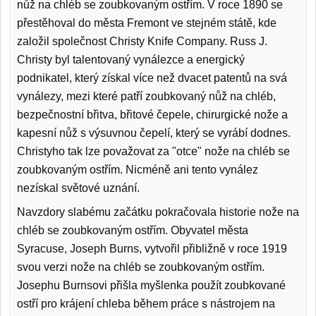
nůž na chléb se zoubkovaným ostřím. V roce 1890 se
přestěhoval do města Fremont ve stejném státě, kde
založil společnost Christy Knife Company. Russ J.
Christy byl talentovaný vynálezce a energický
podnikatel, který získal více než dvacet patentů na svá
vynálezy, mezi které patří zoubkovaný nůž na chléb,
bezpečnostní břitva, břitové čepele, chirurgické nože a
kapesní nůž s výsuvnou čepelí, který se vyrábí dodnes.
Christyho tak lze považovat za "otce" nože na chléb se
zoubkovaným ostřím. Nicméně ani tento vynález
nezískal světové uznání.
Navzdory slabému začátku pokračovala historie nože na
chléb se zoubkovaným ostřím. Obyvatel města
Syracuse, Joseph Burns, vytvořil přibližně v roce 1919
svou verzi nože na chléb se zoubkovaným ostřím.
Josephu Burnsovi přišla myšlenka použít zoubkované
ostří pro krájení chleba během práce s nástrojem na