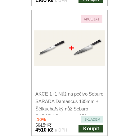
1995
Kč
s DPH
Nože Samura MO-V
4
Nože Samura Bamboo
AKCE 1+1
1
Ostřiče nožů V-Sharp
+
Brousky na nože
12
Doplňky a díly
6
Doprodej
11
AKCE 1+1 Nůž na pečivo Seburo
Dárky
SARADA Damascus 195mm +
4
Šéfkuchařský nůž Seburo
SARADA Damascus 250mm
Značky
-10%
4
SKLADEM
5015 Kč
Koupit
4510
Kč
s DPH