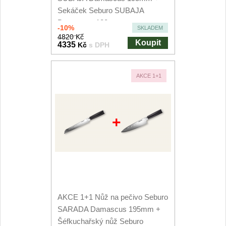
Sekáček Seburo SUBAJA
Damascus 180mm
-10%
SKLADEM
4820 Kč
Koupit
4335
Kč
s DPH
AKCE 1+1
+
AKCE 1+1 Nůž na pečivo Seburo
SARADA Damascus 195mm +
Šéfkuchařský nůž Seburo