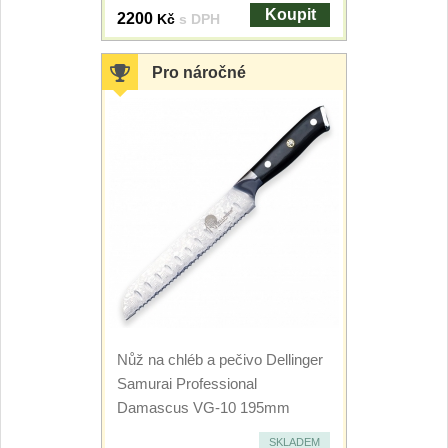
Koupit
2200
Kč
s DPH
Speciální nože
Vrhací nože
Pro náročné
12
Záchranářské
4
Ostření nožů
Ostřiče nožů
8
Brusné kameny
3
Doplňky a díly
4
Nůž na chléb a pečivo Dellinger
Nože SEBURO
Samurai Professional
Damascus VG-10 195mm
Sady nožů SEBURO
6
SKLADEM