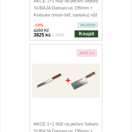
AKCE 1+1 Nůž na pečivo Seburo
SUBAJA Damascus 195mm +
Kiritsuke (mistr-šéf, santoku) nůž
Seburo...
-10%
SKLADEM
4250 Kč
Koupit
3825
Kč
s DPH
AKCE 1+1
+
AKCE 1+1 Nůž na pečivo Seburo
SUBAJA Damascus 195mm +