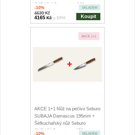
SARADA Damascus 200mm
-10%
SKLADEM
4630 Kč
Koupit
4165
Kč
s DPH
AKCE 1+1
+
AKCE 1+1 Nůž na pečivo Seburo
SUBAJA Damascus 195mm +
Šéfkuchařský nůž Seburo
SUBAJA Damascus 150mm
-10%
SKLADEM