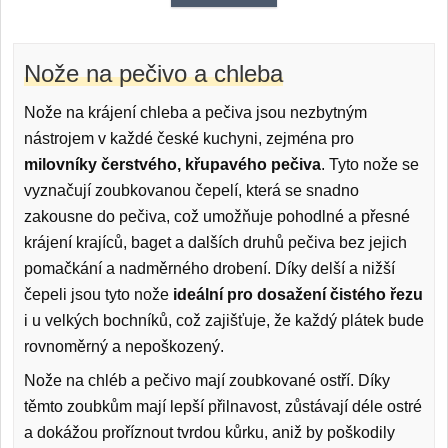
Nože na pečivo a chleba
Nože na krájení chleba a pečiva jsou nezbytným
nástrojem v každé české kuchyni, zejména pro
milovníky čerstvého, křupavého pečiva
. Tyto nože se
vyznačují zoubkovanou čepelí, která se snadno
zakousne do pečiva, což umožňuje pohodlné a přesné
krájení krajíců, baget a dalších druhů pečiva bez jejich
pomačkání a nadměrného drobení. Díky delší a nižší
čepeli jsou tyto nože
ideální pro dosažení čistého řezu
i u velkých bochníků, což zajišťuje, že každý plátek bude
rovnoměrný a nepoškozený.
Nože na chléb a pečivo mají zoubkované ostří. Díky
těmto zoubkům mají lepší přilnavost, zůstávají déle ostré
a dokážou proříznout tvrdou kůrku, aniž by poškodily