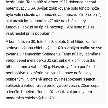
řezání skla. Tento nůž si v roce 1921 dokonce nechal
patentovat v USA. Avšak zoubkované ostří tohoto nože
bylo velmi složité a neumožňovalo opravu, čímž se z něj
stal prakticky "jednorázový" nůž na chléb, který
fungoval, dokud se úplně nezotupil. Ani tento nůž se
však nestal příliš populárním.
A konečně, ve 30. letech 20. století, Carl Güde zahájil
sériovou výrobu chlebových nožů s vlnitým ostřím ve své
továrně v německém Solingenu. Tento nůž byl poměrně
velký: čepel měla délku 32 cm, šířku 4,7 cm, tloušťku
hřbetu 4 mm a váhu 400 g. Navzdory těmto poněkud
neobvyklým rozměrům se tyto chlebové nože staly
oblíbenými. Nicméně mnozí byli nespokojeni s jejich
velikostí a váhou. Güde proto vyrobil verzi s 20cm čepelí
a tenčím hřbetem. Tento nůž se tak stal prototypem
moderních chlebových nožů.