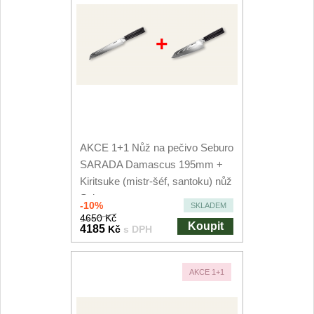
+
AKCE 1+1 Nůž na pečivo Seburo
SARADA Damascus 195mm +
Kiritsuke (mistr-šéf, santoku) nůž
Seburo...
-10%
SKLADEM
4650 Kč
Koupit
4185
Kč
s DPH
AKCE 1+1