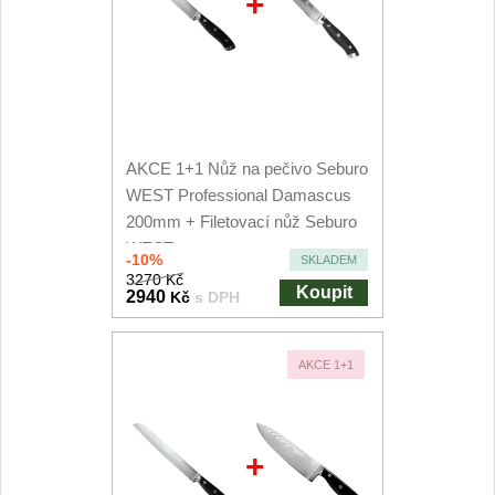
+
AKCE 1+1 Nůž na pečivo Seburo
WEST Professional Damascus
200mm + Filetovací nůž Seburo
WEST...
-10%
SKLADEM
3270 Kč
Koupit
2940
Kč
s DPH
AKCE 1+1
+