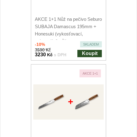
AKCE 1+1 Nůž na pečivo Seburo
SUBAJA Damascus 195mm +
Honesuki (vykosťovací,
univerzální) nůž...
-10%
SKLADEM
3590 Kč
Koupit
3230
Kč
s DPH
AKCE 1+1
+