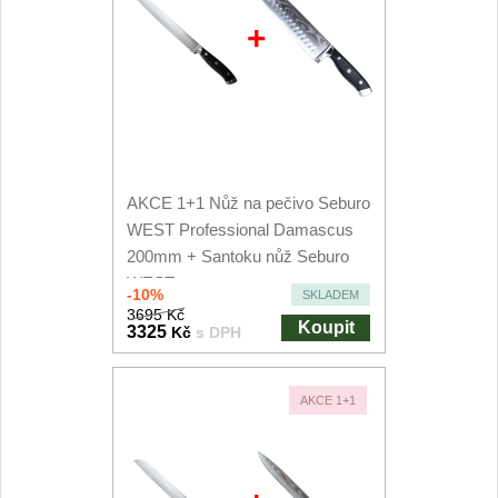
+
AKCE 1+1 Nůž na pečivo Seburo
WEST Professional Damascus
200mm + Santoku nůž Seburo
WEST...
-10%
SKLADEM
3695 Kč
Koupit
3325
Kč
s DPH
AKCE 1+1