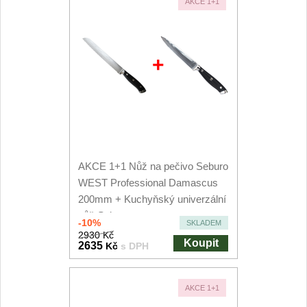
AKCE 1+1
+
AKCE 1+1 Nůž na pečivo Seburo
WEST Professional Damascus
200mm + Kuchyňský univerzální
nůž Seburo...
-10%
SKLADEM
2930 Kč
Koupit
2635
Kč
s DPH
AKCE 1+1