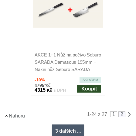
+
AKCE 1+1 Nůž na pečivo Seburo
SARADA Damascus 195mm +
Nakiri nůž Seburo SARADA
Damascus 170mm
-10%
SKLADEM
4795 Kč
Koupit
4315
Kč
s DPH
1-24 z 27
1
2
Nahoru
3 dalších ...