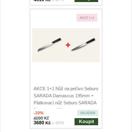
AKCE 1+1
+
AKCE 1+1 Nůž na pečivo Seburo
SARADA Damascus 195mm +
Plátkovací nůž Seburo SARADA
Damascus 200mm
-10%
SKLADEM
4090 Kč
Koupit
3680
Kč
s DPH