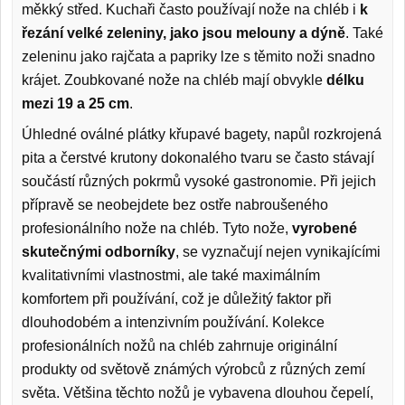
měkký střed. Kuchaři často používají nože na chléb i
k
řezání velké zeleniny, jako jsou melouny a dýně
. Také
zeleninu jako rajčata a papriky lze s těmito noži snadno
krájet. Zoubkované nože na chléb mají obvykle
délku
mezi 19 a 25 cm
.
Úhledné oválné plátky křupavé bagety, napůl rozkrojená
pita a čerstvé krutony dokonalého tvaru se často stávají
součástí různých pokrmů vysoké gastronomie. Při jejich
přípravě se neobejdete bez ostře nabroušeného
profesionálního nože na chléb. Tyto nože,
vyrobené
skutečnými odborníky
, se vyznačují nejen vynikajícími
kvalitativními vlastnostmi, ale také maximálním
komfortem při používání, což je důležitý faktor při
dlouhodobém a intenzivním používání. Kolekce
profesionálních nožů na chléb zahrnuje originální
produkty od světově známých výrobců z různých zemí
světa. Většina těchto nožů je vybavena dlouhou čepelí,