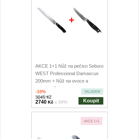
+
AKCE 1+1 Nůž na pečivo Seburo
WEST Professional Damascus
200mm + Nůž na ovoce a
zeleninu Seburo...
-10%
SKLADEM
3045 Kč
Koupit
2740
Kč
s DPH
AKCE 1+1