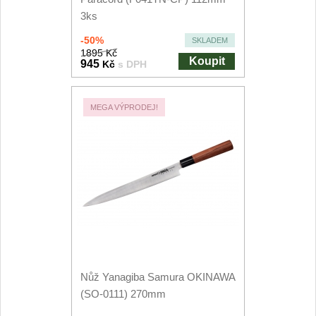
3ks
Outdoorové
10
-50%
SKLADEM
1895 Kč
Koupit
945
Kč
s DPH
Speciální nože
Vrhací nože
12
MEGA VÝPRODEJ!
Záchranářské
4
Ostření nožů
Ostřiče nožů
8
Brusné kameny
3
Doplňky a díly
Nůž Yanagiba Samura OKINAWA
4
(SO-0111) 270mm
Nože SEBURO