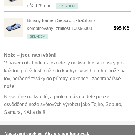
nůž 175mm,...
SKLADEM
Brusný kámen Seburo ExtraSharp
kombinovaný, zrnitost 1000/6000
595 Kč
SKLADEM
Nože – jsou naší vášní!
V našem obchodě naleznete ty nejkvalitnější kousky pro
každou příležitost: nože do kuchyni všech druhu, nože na
lov, pořádné tesáky do přírody, dokonce i záchranářské
nože.
Nešetříme na kvalitě, a proto u nás najdete pouze
osvědčené nože světových výrobců jako Tojiro, Seburo,
Samura, KAI a další.
Platba a dodávka
Nastavení cookies. Aby e-shop fungoval,