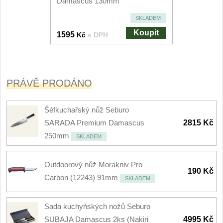
Damascus 130mm
SKLADEM
Koupit
1595
Kč
s DPH
PRÁVĚ PRODÁNO
Šéfkuchařský nůž Seburo
SARADA Premium Damascus
2815 Kč
250mm
SKLADEM
Outdoorový nůž Morakniv Pro
190 Kč
Carbon (12243) 91mm
SKLADEM
Sada kuchyňských nožů Seburo
SUBAJA Damascus 2ks (Nakiri
4995 Kč