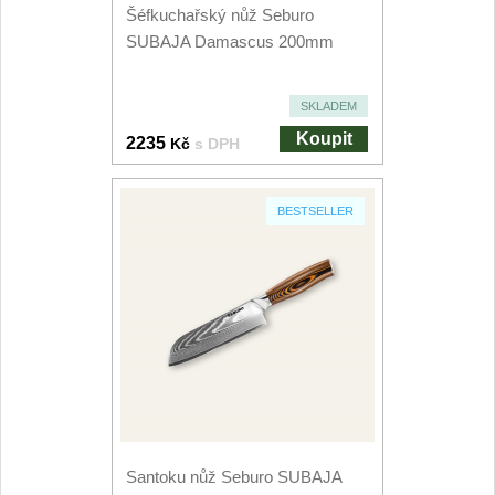
Šéfkuchařský nůž Seburo
SUBAJA Damascus 200mm
Nože Samura
Nože Samura MO-V
4
SKLADEM
Koupit
2235
Kč
s DPH
Nože Samura Bamboo
1
Ostřiče nožů V-Sharp
BESTSELLER
Brousky na nože
12
Doplňky a díly
6
Doprodej
11
Dárky
4
Santoku nůž Seburo SUBAJA