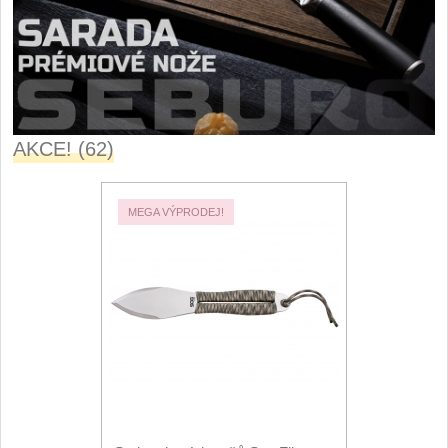
Santoku nože
46
Nože NAKIRI
17
Filetovací nože
7
AKCE! (62)
Nože na chleba
27
Vykosťovací nože
MEGA VÝPRODEJ!
41
Steakové nože
2
Plátkovací nože
27
Porcovací nože
2
Sekáčky a speciální
nože
15