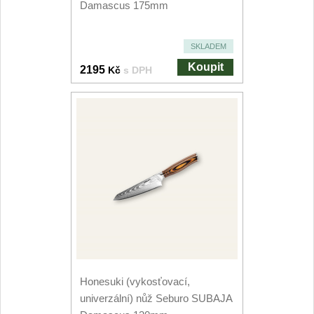
Značky
Damascus 175mm
4
SKLADEM
Koupit
2195
Kč
s DPH
Honesuki (vykosťovací,
univerzální) nůž Seburo SUBAJA