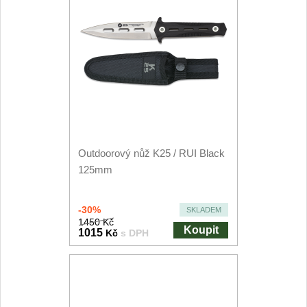
Outdoorový nůž K25 / RUI Black
125mm
-30%
SKLADEM
1450 Kč
Koupit
1015
Kč
s DPH