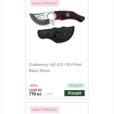
MEGA VÝPRODEJ!
Outdoorový nůž K25 / RUI Red-
Black 93mm
-30%
SKLADEM
1100 Kč
Koupit
770
Kč
s DPH
MEGA VÝPRODEJ!