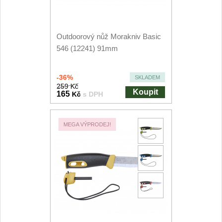
Outdoorový nůž Morakniv Basic
546 (12241) 91mm
-36%
SKLADEM
259 Kč
Koupit
165
Kč
s DPH
MEGA VÝPRODEJ!