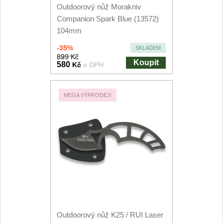
Outdoorový nůž Morakniv
Companion Spark Blue (13572)
104mm
-35%
SKLADEM
899 Kč
Koupit
580
Kč
s DPH
MEGA VÝPRODEJ!
Outdoorový nůž K25 / RUI Laser