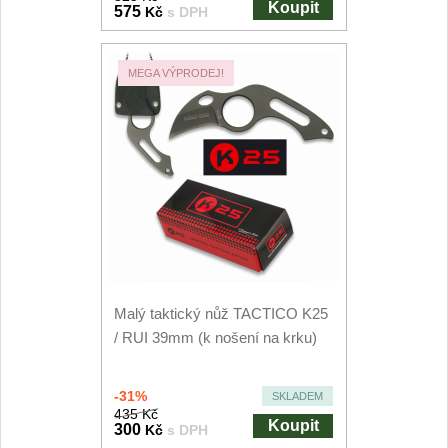
Koupit
575
Kč
s DPH
MEGA VÝPRODEJ!
Malý taktický nůž TACTICO K25
/ RUI 39mm (k nošení na krku)
-31%
SKLADEM
435 Kč
Koupit
300
Kč
s DPH