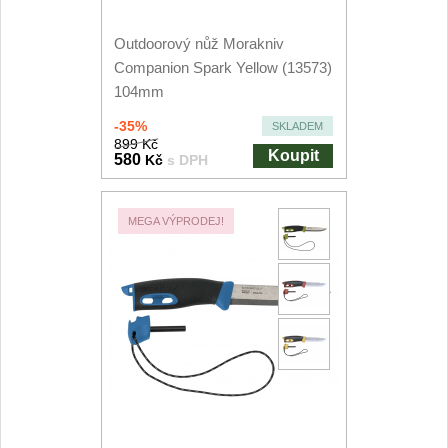
Outdoorový nůž Morakniv
Companion Spark Yellow (13573)
104mm
-35%
SKLADEM
899 Kč
Koupit
580
Kč
s DPH
MEGA VÝPRODEJ!