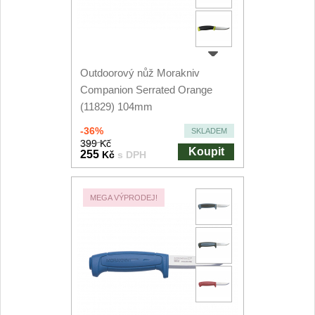
Outdoorový nůž Morakniv
Companion Serrated Orange
(11829) 104mm
-36%
SKLADEM
399 Kč
Koupit
255
Kč
s DPH
MEGA VÝPRODEJ!