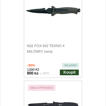
Nůž FOX 642 TEKNO 4
MILITARY černý
-30%
SKLADEM
1290 Kč
Koupit
900
Kč
s DPH
MEGA VÝPRODEJ!