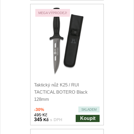
MEGA VÝPRODEJ!
Taktický nůž K25 / RUI
TACTICAL BOTERO Black
128mm
-30%
SKLADEM
495 Kč
Koupit
345
Kč
s DPH