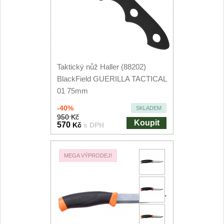
Taktický nůž Haller (88202)
BlackField GUERILLA TACTICAL
01 75mm
-40%
SKLADEM
950 Kč
Koupit
570
Kč
s DPH
MEGA VÝPRODEJ!