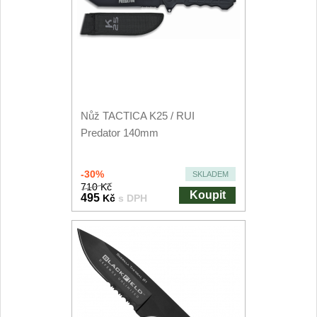
Nůž TACTICA K25 / RUI
Predator 140mm
-30%
SKLADEM
710 Kč
Koupit
495
Kč
s DPH