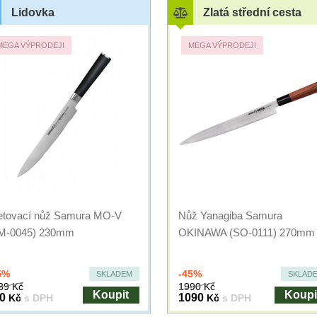
Lidovka
Zlatá střední cesta
MEGA VÝPRODEJ!
MEGA VÝPRODEJ!
letovací nůž Samura MO-V
Nůž Yanagiba Samura
M-0045) 230mm
OKINAWA (SO-0111) 270mm
5%
-45%
SKLADEM
SKLAD
89 Kč
1990 Kč
Koupit
Koupi
0
1090
Kč
s DPH
Kč
s DPH