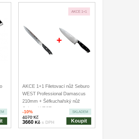
AKCE 1+1
+
o
AKCE 1+1 Filetovací nůž Seburo
WEST Professional Damascus
210mm + Šéfkuchařský nůž
Seburo WEST...
-10%
EM
SKLADEM
4070 Kč
t
Koupit
3660
Kč
s DPH