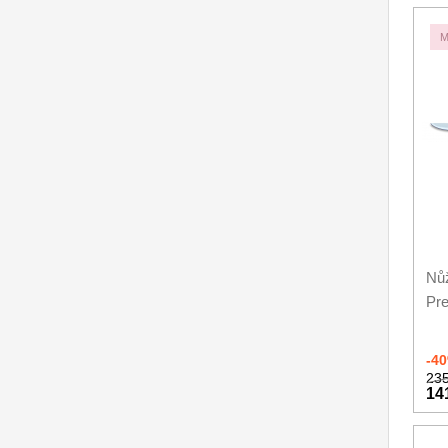
Kuchyňské příslušenství
M
2
Zavírací nože
Nože s pevnou čepelí
Speciální nože
Ostření nožů
Nože SEBURO
Nože Tojiro
Nůž
Pr
Nože Samura
Ostřiče nožů V-Sharp
-4
235
Doprodej
14
11
Dárky
4