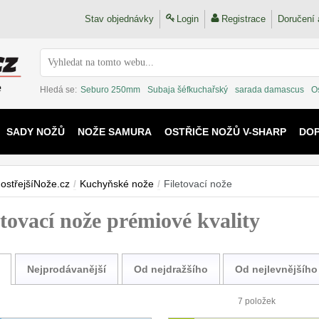
Stav objednávky
Login
Registrace
Doručení 
Hledá se:
Seburo 250mm
Subaja šéfkuchařský
sarada damascus
O
SADY NOŽŮ
NOŽE SAMURA
OSTŘIČE NOŽŮ V-SHARP
DO
KAIJU
ostřejšíNože.cz
/
Kuchyňské nože
/
Filetovací nože
etovací nože prémiové kvality
Nejprodávanější
Od nejdražšího
Od nejlevnějšího
7 položek