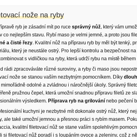
etovací nože na ryby
řípravě ryb je zásadní mít po ruce
správný nůž
, který vám umož
v co nejlepším stavu. Rybí maso je velmi jemné, a proto jsou f
né a čisté řezy
. Kvalitní nůž na přípravu ryb by měl být tenký, 
iálu, který je neustále ostrý. Pro lepší kontrolu a bezpečnost n
ombinovat s vidličkou na ryby, která udrží rybu na místě během 
d rádi zpracováváte různé suroviny, a ryby či maso jsou nepostr
tovací nože se stanou vaším nezbytným pomocníkem. Díky
dlouh
 mimořádně odolné a zvládnou i náročnější úkoly. Správný filet
ěřeně pružnou čepel, která umožní snadnou přípravu filetů ze s
esionálním výsledkem.
Příprava ryb na grilování
nebo pečení b
ofesionální kuchyni je nezbytné mít dokonale ostrý nůž, který 
ky, ale také umožní jemnou a přesnou práci s rybím masem. Pok
ccia, kvalitní filetovací nůž se stane vaším spolehlivým pomoc
i si filetovací nůž poradí i s loupáním ovoce a zeleniny, což z n