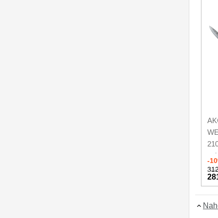
Značky
4
AKC
WE
21
zel
-1
312
28
Nah