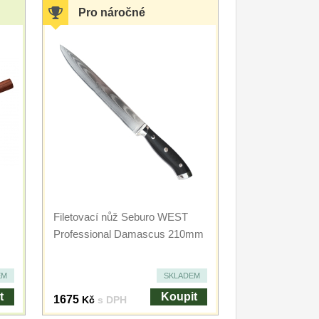
Pro náročné
Filetovací nůž Seburo WEST
Professional Damascus 210mm
EM
SKLADEM
t
Koupit
1675
Kč
s DPH