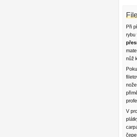
Fil
Při p
rybu 
přes
mater
nůž k
Poku
file
nože
přim
prof
V pr
plát
carpa
čepel