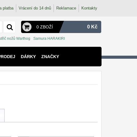
a platba
Vrácení do 14 dnů
Reklamace
Kontakty
0 Kč
0 ZBOŽÍ
střič nožů Warthog
Samura HARAKIRI
PRODEJ
DÁRKY
ZNAČKY