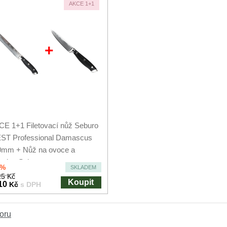
AKCE 1+1
+
E 1+1 Filetovací nůž Seburo
ST Professional Damascus
0mm + Nůž na ovoce a
eninu Seburo...
0%
SKLADEM
5 Kč
Koupit
10
Kč
s DPH
oru