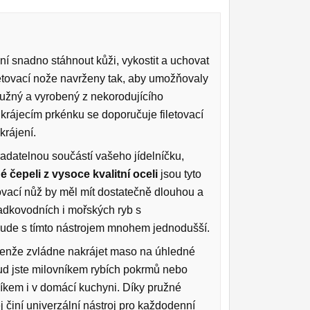
ní snadno stáhnout kůži, vykostit a uchovat
iletovací nože navrženy tak, aby umožňovaly
pružný a vyrobený z nekorodujícího
a krájecím prkénku se doporučuje filetovací
krájení.
adatelnou součástí vašeho jídelníčku,
é čepeli z vysoce kvalitní oceli
jsou tyto
ovací nůž by měl mít dostatečně dlouhou a
ladkovodních i mořských ryb s
ude s tímto nástrojem mnohem jednodušší.
nejenže zvládne nakrájet maso na úhledné
ud jste milovníkem rybích pokrmů nebo
níkem i v domácí kuchyni. Díky pružné
ěj činí univerzální nástroj pro každodenní