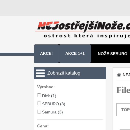
AKCE!
AKCE 1+1
NOŽE SEBURO
NOŽE SAMURA 
Zobrazit katalog
NEJ
Kuchyňské nože
Výrobce:
Fil
Dick (1)
Sady kuchyňských nožů
9
SEBURO (3)
Šéfkuchařské nože
TOP
30
Samura (3)
Univerzální nože
50
Cena: