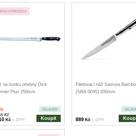
EGA VÝPRODEJ!
 na šunku ohebný Dick
Filetovací nůž Samura Bambo
emier Plus 250mm
(SBA-0045) 200mm
0%
SKLADEM
SKLAD
5 Kč
Koupit
Koupi
10
889
Kč
s DPH
Kč
s DPH