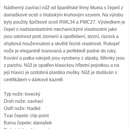
Kuchyňské příslušenství
Nádherný zavírací nůž od španělské firmy Muela s čepelí z
2
damaškové oceli s hlubokým kruhovým vzorem. Na výrobu
Zavírací nože
byly použity špičkové oceli RWL34 a PMC27. Výsledkem je
čepel s nadstandartními mechanickými vlastnostmi jako
Kapesní
jsou odolnost proti zlomení a opotřebení, torzní, rázová a
6
ohybová houževnatost a skvělé řezné vlastnosti. Rukojeť
Taktické
nože je elegantně tvarovaná a perfektně padne do ruky.
3
Kování a patka rukojeti jsou vyrobeny z alpaky, štřenky jsou
Turistické
z parohu. Nůž je opatřen klasickou hřbetní pojistkou a na
7
její hlavici je ozdobná plastika mušky. Nůž je dodáván s
Speciální
certifikátem v dárkové kazetě.
4
Nože s pevnou čepelí
Typ nože: lovecký
Druh nože: zavírací
Taktické
Ostří nože: hladké
8
Tvar čepele: clip point
Outdoorové
Barva čepele: damašek
9