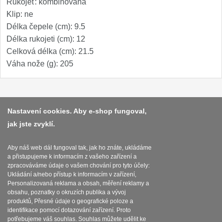
Rukojeť: kombinovaná
Speciální nože
Klip: ne
Délka čepele (cm): 9.5
Vrhací nože
Délka rukojeti (cm): 12
12
Celková délka (cm): 21.5
Záchranářské
4
Váha nože (g): 205
Ostření nožů
Ostřiče nožů
Platba a dodávka
Nastavení cookies. Aby e-shop fungoval,
8
jak jste zvyklí.
Obchodní podmínky
Brusné kameny
3
Zasady zpracovani osobnich udaju
Aby náš web dál fungoval tak, jak ho znáte, ukládáme
Doplňky a díly
a přistupujeme k informacím z vašeho zařízení a
4
Reklamační řád
zpracováváme údaje o vašem chování pro tyto účely:
Ukládání a/nebo přístup k informacím v zařízení,
Nože SEBURO
O nožích
Personalizovaná reklama a obsah, měření reklamy a
obsahu, poznatky o okruzích publika a vývoj
produktů, Přesné údaje o geografické poloze a
Sady nožů SEBURO
Nastavení souborů cookies
identifikace pomocí dotazování zařízení. Proto
6
potřebujeme váš souhlas. Souhlas můžete udělit ke