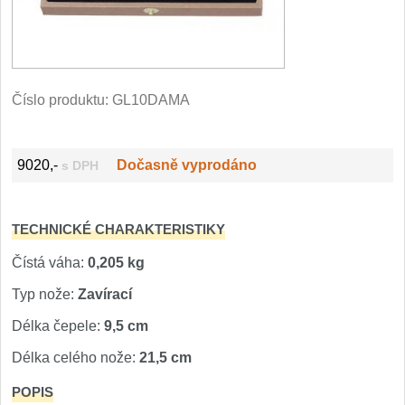
Filetovací nože
7
Nože na chleba
27
Číslo produktu:
GL10DAMA
Vykosťovací nože
41
9020,-
Dočasně vyprodáno
s DPH
Steakové nože
2
Plátkovací nože
27
TECHNICKÉ CHARAKTERISTIKY
Porcovací nože
Čístá váha:
0,205 kg
2
Typ nože:
Zavírací
Sekáčky a speciální nože
15
Délka čepele:
9,5 cm
Délka celého nože:
21,5 cm
Japonské nože
57
POPIS