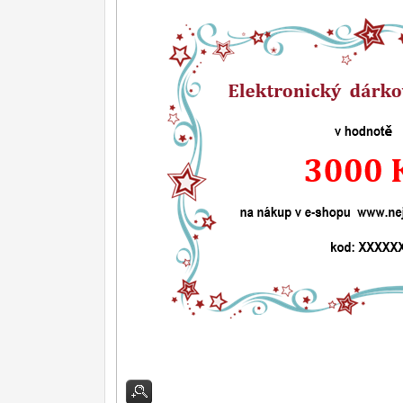
Ostření nožů
Nože SEBURO
Nože Tojiro
Nože Samura
Ostřiče nožů V-Sharp
Doprodej
11
Dárky
4
Značky
4