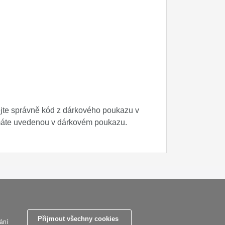
ejte správně kód z dárkového poukazu v
 máte uvedenou v dárkovém poukazu.
zpracovani osobnich udaju
Reklamační řád
O nožích
Nastavení souborů cookies
Přijmout všechny cookies
ání