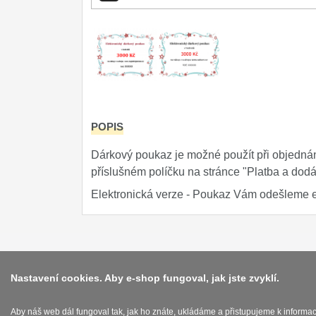
POPIS
Dárkový poukaz je možné použít při objednán
příslušném políčku na stránce "Platba a do
Elektronická verze - Poukaz Vám odešleme 
Nastavení cookies. Aby e-shop fungoval, jak jste zvyklí.
Aby náš web dál fungoval tak, jak ho znáte, ukládáme a přistupujeme k informa