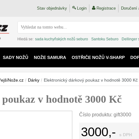
Stav objednávky
Login
Registrace
Doručení 
Hledá se:
sada kuchyňských nožů seburo
Santoku Seburo
Dellinger
SADY NOŽŮ
NOŽE SAMURA
OSTŘIČE NOŽŮ V-SHARP
DO
KAIJU
řejšíNože.cz
/
Dárky
/
Elektronický dárkový poukaz v hodnotě 3000 Kč
 poukaz v hodnotě 3000 Kč
Číslo produktu:
gift3000
3000,-
s DPH