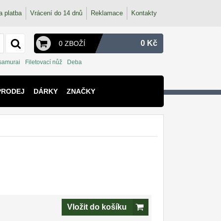
a platba
Vrácení do 14 dnů
Reklamace
Kontakty
0 Kč
0 ZBOŽÍ
 samurai
Filetovací nůž
Deba
PRODEJ
DÁRKY
ZNAČKY
Vložit do košíku