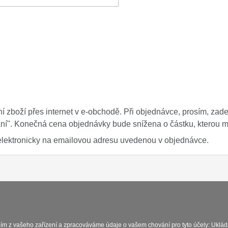
í zboží přes internet v e-obchodě. Při objednávce, prosím, zad
dání". Konečná cena objednávky bude snížena o částku, kterou
elektronicky na emailovou adresu uvedenou v objednávce.
Platba a dodávka
Obchodní podmínky
Zasady 
cím z vašeho zařízení a zpracováváme údaje o vašem chování pro tyto účely: Uklád