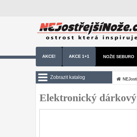
AKCE!
AKCE 1+1
NOŽE SEBURO
NOŽE SAMURA 
Zobrazit katalog
NEJost
Kuchyňské nože
Elektronický dárkový
Zavírací nože
Nože s pevnou čepelí
Speciální nože