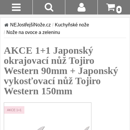
0
Stav
Akce!
NEJostřejšíNože.cz
/
Kuchyňské nože
Objednávky
/
Nože na ovoce a zeleninu
Kuchyňské nože
Login
AKCE 1+1 Japonský
Sady kuchyňských nožů
9
Registrace
okrajovací nůž Tojiro
Šéfkuchařské nože
30
Western 90mm + Japonský
Doručení A
Platba
vykosťovací nůž Tojiro
Univerzální nože
50
Western 150mm
Vrácení Do
Nože na ovoce a
zeleninu
14 Dnů
43
AKCE 1+1
Santoku nože
Reklamace
46
Nože NAKIRI
Kontakty
17