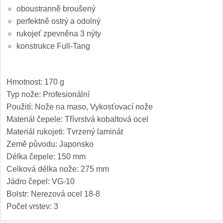
Nože Samura MO-V
oboustranně broušený
4
perfektně ostrý a odolný
Nože Samura Bamboo
rukojeť zpevněna 3 nýty
1
konstrukce Full-Tang
Ostřiče nožů V-Sharp
Brousky na nože
Hmotnost: 170 g
12
Typ nože: Profesionální
Doplňky a díly
Použití: Nože na maso, Vykosťovací nože
6
Materiál čepele: Třívrstvá kobaltová ocel
Doprodej
Materiál rukojeti: Tvrzený laminát
11
Země původu: Japonsko
Délka čepele: 150 mm
Dárky
4
Celková délka nože: 275 mm
Jádro čepel: VG-10
Značky
4
Bolstr: Nerezová ocel 18-8
Počet vrstev: 3