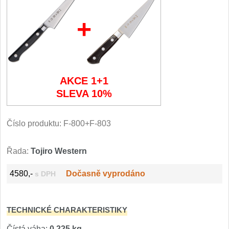
Filetovací nože
+
7
Nože na chleba
27
Vykosťovací nože
41
AKCE 1+1
SLEVA 10%
Steakové nože
2
Plátkovací nože
Číslo produktu:
F-800+F-803
27
Porcovací nože
2
Řada:
Tojiro Western
Sekáčky a speciální nože
4580,-
Dočasně vyprodáno
s DPH
15
Japonské nože
57
TECHNICKÉ CHARAKTERISTIKY
Čístá váha:
0,225 kg