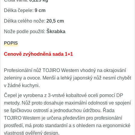
Kuchyňské příslušenství
2
Délka čepele:
9 cm
Délka celého nože:
20,5 cm
Zavírací nože
Nože podle použití:
Škrabka
Kapesní
6
POPIS
Taktické
Cenově zvýhodněná sada 1+1
3
Turistické
7
Profesionální nůž TOJIRO Western vhodný na okrajování
zeleniny a ovoce. Menší a lehký japonský nůž nesmí chybět
Speciální
4
v žádné kuchyni.
Čepel je vyrobena z 3-vrstvé kobaltové oceli pomocí DP
Nože s pevnou čepelí
metody. Nůž proto dosahuje maximální odolnosti ve spojení
se špičkovou ostrostí a jednoduchou údržbou. Řada
Taktické
8
TOJIRO Western je určena především pro profesionální
prostředí, má proto standardní a s ohledem na ergonomické
Outdoorové
10
vlastnosti ověřený design.