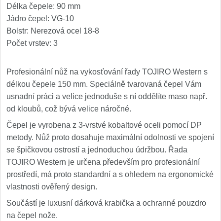
Délka čepele: 90 mm
Nože Seburo SARADA
93
Jádro čepel: VG-10
Bolstr: Nerezová ocel 18-8
Nože Seburo SUBAJA
92
Počet vrstev: 3
Nože Seburo HOKORI
37
Profesionální nůž na vykosťování řady TOJIRO Western s
Nože Seburo HOGANI
délkou čepele 150 mm. Speciálně tvarovaná čepel Vám
20
usnadní práci a velice jednoduše s ní oddělíte maso např.
Nože Seburo WEST
od kloubů, což bývá velice náročné.
21
Čepel je vyrobena z 3-vrstvé kobaltové oceli pomocí DP
Nože Tojiro
metody. Nůž proto dosahuje maximální odolnosti ve spojení
se špičkovou ostrostí a jednoduchou údržbou. Řada
Nože Tojiro Shippu
2
TOJIRO Western je určena především pro profesionální
prostředí, má proto standardní a s ohledem na ergonomické
Nože Tojiro Zen
1
vlastnosti ověřený design.
Součástí je luxusní dárková krabička a ochranné pouzdro
Nože Samura
na čepel nože.