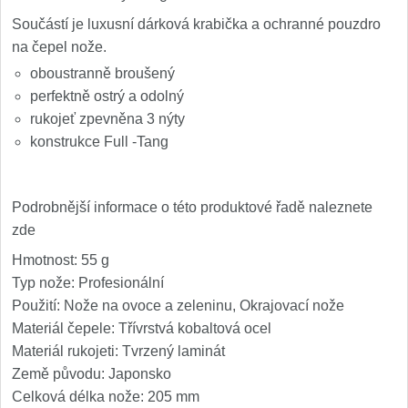
Speciální nože
Součástí je luxusní dárková krabička a ochranné pouzdro
na čepel nože.
Vrhací nože
12
oboustranně broušený
perfektně ostrý a odolný
Záchranářské
4
rukojeť zpevněna 3 nýty
konstrukce Full -Tang
Ostření nožů
Ostřiče nožů
Podrobnější informace o této produktové řadě naleznete
8
zde
Brusné kameny
3
Hmotnost: 55 g
Typ nože: Profesionální
Doplňky a díly
4
Použití: Nože na ovoce a zeleninu, Okrajovací nože
Materiál čepele: Třívrstvá kobaltová ocel
Nože SEBURO
Materiál rukojeti: Tvrzený laminát
Země původu: Japonsko
Sady nožů SEBURO
6
Celková délka nože: 205 mm