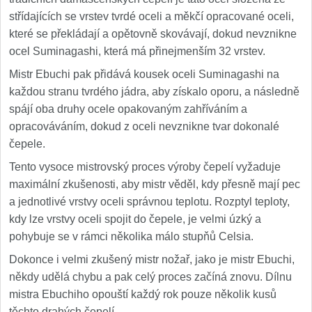
střídajících se vrstev tvrdé oceli a měkčí opracované oceli,
které se překládají a opětovně skovávají, dokud nevznikne
ocel Suminagashi, která má přinejmenším 32 vrstev.
Mistr Ebuchi pak přidává kousek oceli Suminagashi na
každou stranu tvrdého jádra, aby získalo oporu, a následně
spájí oba druhy ocele opakovaným zahříváním a
opracováváním, dokud z oceli nevznikne tvar dokonalé
čepele.
Tento vysoce mistrovský proces výroby čepelí vyžaduje
maximální zkušenosti, aby mistr věděl, kdy přesně mají pec
a jednotlivé vrstvy oceli správnou teplotu. Rozptyl teploty,
kdy lze vrstvy oceli spojit do čepele, je velmi úzký a
pohybuje se v rámci několika málo stupňů Celsia.
Dokonce i velmi zkušený mistr nožař, jako je mistr Ebuchi,
někdy udělá chybu a pak celý proces začíná znovu. Dílnu
mistra Ebuchiho opouští každý rok pouze několik kusů
těchto drahých čepelí.