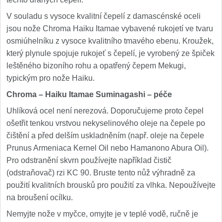
V souladu s vysoce kvalitní čepelí z damascénské oceli
jsou nože Chroma Haiku Itamae vybavené rukojetí ve tvaru
osmiúhelníku z vysoce kvalitního tmavého ebenu. Kroužek,
který plynule spojuje rukojeť s čepelí, je vyrobený ze špiček
leštěného bizoního rohu a opatřený čepem Mekugi,
typickým pro nože Haiku.
Chroma – Haiku Itamae Suminagashi – péče
Uhlíková ocel není nerezová. Doporučujeme proto čepel
ošetřit tenkou vrstvou nekyselinového oleje na čepele po
čištění a před delším uskladněním (např. oleje na čepele
Prunus Armeniaca Kernel Oil nebo Hamanono Abura Oil).
Pro odstranění skvrn používejte například čistič
(odstraňovač) rzi KC 90. Bruste tento nůž výhradně za
použití kvalitních brousků pro použití za vlhka. Nepoužívejte
na broušení ocílku.
Nemyjte nože v myčce, omyjte je v teplé vodě, ručně je