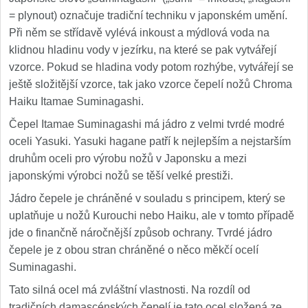
= plynout) označuje tradiční techniku v japonském umění.
Při něm se střídavě vylévá inkoust a mýdlová voda na
klidnou hladinu vody v jezírku, na které se pak vytvářejí
vzorce. Pokud se hladina vody potom rozhýbe, vytvářejí se
ještě složitější vzorce, tak jako vzorce čepelí nožů Chroma
Haiku Itamae Suminagashi.
Čepel Itamae Suminagashi má jádro z velmi tvrdé modré
oceli Yasuki. Yasuki hagane patří k nejlepším a nejstarším
druhům oceli pro výrobu nožů v Japonsku a mezi
japonskými výrobci nožů se těší velké prestiži.
Jádro čepele je chráněné v souladu s principem, který se
uplatňuje u nožů Kurouchi nebo Haiku, ale v tomto případě
jde o finančně náročnější způsob ochrany. Tvrdé jádro
čepele je z obou stran chráněné o něco měkčí ocelí
Suminagashi.
Tato silná ocel má zvláštní vlastnosti. Na rozdíl od
tradičních damascénských čepelí je tato ocel složená ze