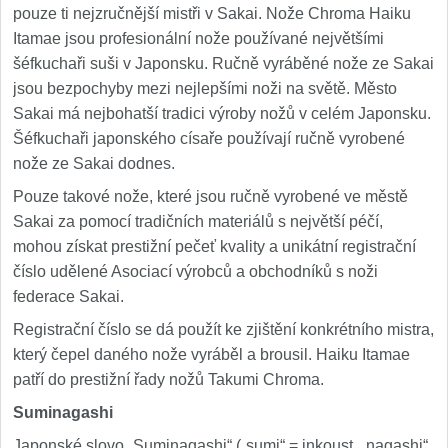
pouze ti nejzručnější mistři v Sakai. Nože Chroma Haiku
Itamae jsou profesionální nože používané největšími
šéfkuchaři suši v Japonsku. Ručně vyráběné nože ze Sakai
jsou bezpochyby mezi nejlepšími noži na světě. Město
Sakai má nejbohatší tradici výroby nožů v celém Japonsku.
Šéfkuchaři japonského císaře používají ručně vyrobené
nože ze Sakai dodnes.
Pouze takové nože, které jsou ručně vyrobené ve městě
Sakai za pomocí tradičních materiálů s největší péčí,
mohou získat prestižní pečeť kvality a unikátní registrační
číslo udělené Asociací výrobců a obchodníků s noži
federace Sakai.
Registrační číslo se dá použít ke zjištění konkrétního mistra,
který čepel daného nože vyráběl a brousil. Haiku Itamae
patří do prestižní řady nožů Takumi Chroma.
Suminagashi
Japonské slovo „Suminagashi“ („sumi“ = inkoust, „nagashi“