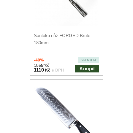
Kuchyňské příslušenství
2
Zavírací nože
Santoku nůž FORGED Brute
Kapesní
6
180mm
Taktické
3
-40%
SKLADEM
Turistické
1855 Kč
7
Koupit
1110
Kč
s DPH
Speciální
4
Nože s pevnou čepelí
Taktické
8
Outdoorové
9