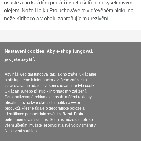
osušte a po každém použití čepel ošetřete nekyselinovým
olejem. Nože Haiku Pro uchovávejte v dřevěném bloku na
nože Kiribaco a v obalu zabraňujícímu rezivění.
Platba a dodávka
Nastavení cookies. Aby e-shop fungoval,
jak jste zvyklí.
Obchodní podmínky
Zasady zpracovani osobnich udaju
Aby náš web dál fungoval tak, jak ho znáte, ukládáme
a přistupujeme k informacím z vašeho zařízení a
Reklamační řád
zpracováváme údaje o vašem chování pro tyto účely:
Ukládání a/nebo přístup k informacím v zařízení,
O nožích
Personalizovaná reklama a obsah, měření reklamy a
obsahu, poznatky o okruzích publika a vývoj
produktů, Přesné údaje o geografické poloze a
Nastavení souborů cookies
identifikace pomocí dotazování zařízení. Proto
potřebujeme váš souhlas. Souhlas můžete udělit ke
všem účelům, můžete jej odvolat a své volby změnit v
Nastavení souhlasu.