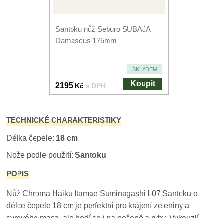
Nože Seburo SARADA
93
Santoku nůž Seburo SUBAJA
Nože Seburo SUBAJA
92
Damascus 175mm
Nože Seburo HOKORI
37
SKLADEM
Nože Seburo HOGANI
Koupit
20
2195
Kč
s DPH
Nože Seburo WEST
21
TECHNICKÉ CHARAKTERISTIKY
Nože Tojiro
Délka čepele:
18 cm
Nože Tojiro Shippu
Nože podle použití:
Santoku
2
POPIS
Nože Tojiro Zen
1
Nůž Chroma Haiku Itamae Suminagashi I-07 Santoku o
Nože Samura
délce čepele 18 cm je perfektní pro krájení zeleniny a
syrového masa, ale hodí se i na pečeně a ryby. Vykouzlí