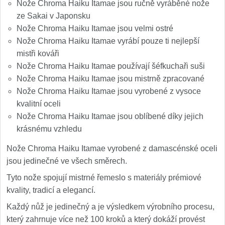
Nože Chroma Haiku Itamae jsou ručně vyráběné nože
ze Sakai v Japonsku
Nože Chroma Haiku Itamae jsou velmi ostré
Nože Chroma Haiku Itamae vyrábí pouze ti nejlepší
mistři kováři
Nože Chroma Haiku Itamae používají šéfkuchaři suši
Nože Chroma Haiku Itamae jsou mistrně zpracované
Nože Chroma Haiku Itamae jsou vyrobené z vysoce
kvalitní oceli
Nože Chroma Haiku Itamae jsou oblíbené díky jejich
krásnému vzhledu
Nože Chroma Haiku Itamae vyrobené z damascénské oceli
jsou jedinečné ve všech směrech.
Tyto nože spojují mistrné řemeslo s materiály prémiové
kvality, tradicí a elegancí.
Každý nůž je jedinečný a je výsledkem výrobního procesu,
který zahrnuje více než 100 kroků a který dokáží provést