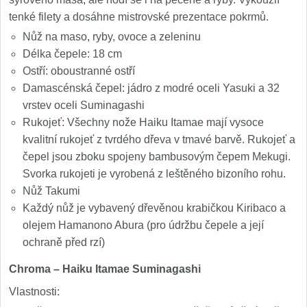
Nože Samura MO-V
4
tenké filety a dosáhne mistrovské prezentace pokrmů.
Nůž na maso, ryby, ovoce a zeleninu
Nože Samura Bamboo
1
Délka čepele: 18 cm
Ostří: oboustranné ostří
Ostřiče nožů V-Sharp
Damascénská čepel: jádro z modré oceli Yasuki a 32
vrstev oceli Suminagashi
Brousky na nože
9
Rukojeť: Všechny nože Haiku Itamae mají vysoce
kvalitní rukojeť z tvrdého dřeva v tmavé barvě. Rukojeť a
Doplňky a díly
4
čepel jsou zboku spojeny bambusovým čepem Mekugi.
Svorka rukojeti je vyrobená z leštěného bizoního rohu.
Doprodej
11
Nůž Takumi
Každý nůž je vybavený dřevěnou krabičkou Kiribaco a
Dárky
olejem Hamanono Abura (pro údržbu čepele a její
4
ochraně před rzí)
Značky
4
Chroma – Haiku Itamae Suminagashi
Vlastnosti: