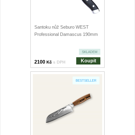
Speciální nože
Vrhací nože
12
Santoku nůž Seburo WEST
Professional Damascus 190mm
Záchranářské
4
Ostření nožů
SKLADEM
Koupit
2100
Kč
s DPH
Ostřiče nožů
8
Brusné kameny
BESTSELLER
3
Doplňky a díly
4
Nože SEBURO
Sady nožů SEBURO
6