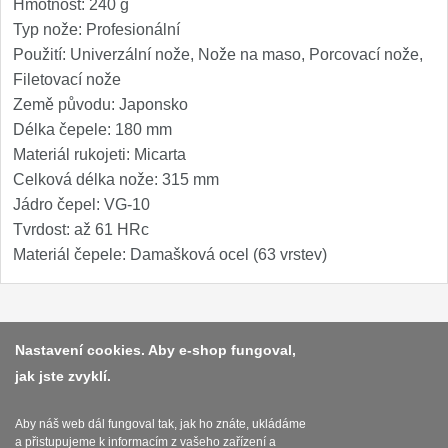
Hmotnost: 240 g
Typ nože: Profesionální
Použití: Univerzální nože, Nože na maso, Porcovací nože,
Filetovací nože
Země původu: Japonsko
Délka čepele: 180 mm
Materiál rukojeti: Micarta
Celková délka nože: 315 mm
Jádro čepel: VG-10
Tvrdost: až 61 HRc
Materiál čepele: Damašková ocel (63 vrstev)
Platba a dodávka
Nastavení cookies. Aby e-shop fungoval,
jak jste zvyklí.
Obchodní podmínky
Zasady zpracovani osobnich udaju
Aby náš web dál fungoval tak, jak ho znáte, ukládáme
a přistupujeme k informacím z vašeho zařízení a