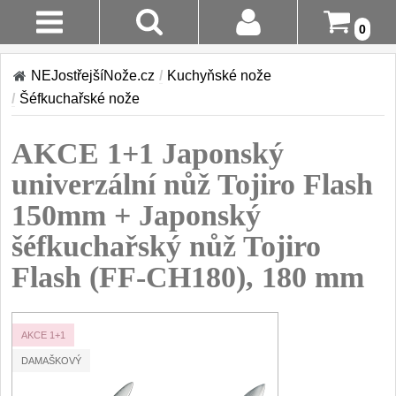
0
Stav
Akce!
NEJostřejšíNože.cz
/
Kuchyňské nože
Objednávky
/
Šéfkuchařské nože
Kuchyňské nože
Login
AKCE 1+1 Japonský
Sady kuchyňských nožů
9
Registrace
univerzální nůž Tojiro Flash
Šéfkuchařské nože
30
150mm + Japonský
Doručení A
Platba
šéfkuchařský nůž Tojiro
Univerzální nože
50
Flash (FF-CH180), 180 mm
Vrácení Do
Nože na ovoce a
zeleninu
14 Dnů
43
AKCE 1+1
Santoku nože
Reklamace
46
DAMAŠKOVÝ
Nože NAKIRI
Kontakty
17