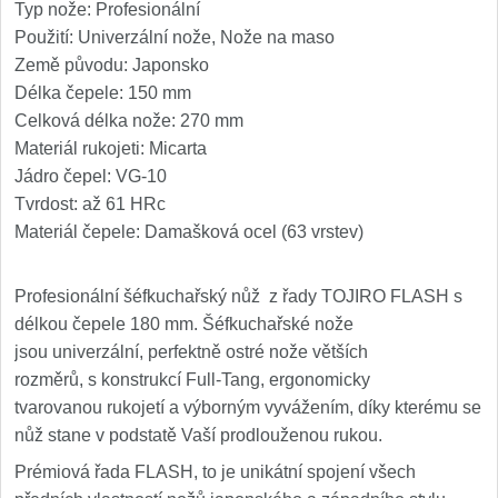
Typ nože: Profesionální
Nože Seburo SARADA
93
Použití: Univerzální nože, Nože na maso
Země původu: Japonsko
Nože Seburo SUBAJA
92
Délka čepele: 150 mm
Celková délka nože: 270 mm
Nože Seburo HOKORI
37
Materiál rukojeti: Micarta
Jádro čepel: VG-10
Nože Seburo HOGANI
20
Tvrdost: až 61 HRc
Materiál čepele: Damašková ocel (63 vrstev)
Nože Seburo WEST
21
Nože Tojiro
Profesionální šéfkuchařský nůž z řady TOJIRO FLASH s
délkou čepele 180 mm. Šéfkuchařské nože
Nože Tojiro Shippu
jsou univerzální, perfektně ostré nože větších
2
rozměrů, s konstrukcí Full-Tang, ergonomicky
Nože Tojiro Zen
tvarovanou rukojetí a výborným vyvážením, díky kterému se
1
nůž stane v podstatě Vaší prodlouženou rukou.
Nože Samura
Prémiová řada FLASH, to je unikátní spojení všech