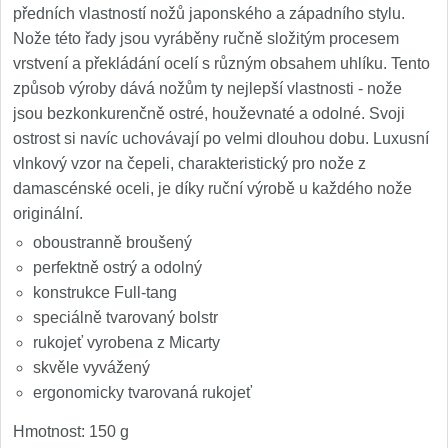
předních vlastností nožů japonského a západního stylu.
Speciální nože
Nože této řady jsou vyráběny ručně složitým procesem
vrstvení a překládání ocelí s různým obsahem uhlíku. Tento
Vrhací nože
12
způsob výroby dává nožům ty nejlepší vlastnosti - nože
jsou bezkonkurenčně ostré, houževnaté a odolné. Svoji
Záchranářské
4
ostrost si navíc uchovávají po velmi dlouhou dobu. Luxusní
vlnkový vzor na čepeli, charakteristický pro nože z
Ostření nožů
damascénské oceli, je díky ruční výrobě u každého nože
originální.
Ostřiče nožů
8
oboustranně broušený
Brusné kameny
perfektně ostrý a odolný
3
konstrukce Full-tang
Doplňky a díly
speciálně tvarovaný bolstr
4
rukojeť vyrobena z Micarty
skvěle vyvážený
Nože SEBURO
ergonomicky tvarovaná rukojeť
Sady nožů SEBURO
6
Hmotnost: 150 g