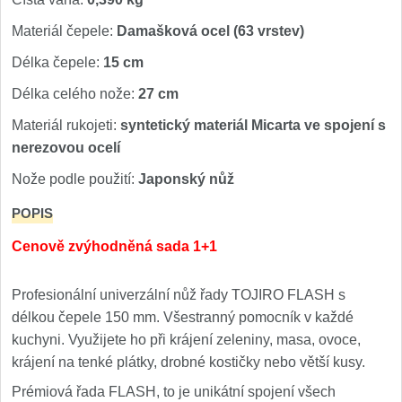
Kuchyňské příslušenství
2
Materiál čepele:
Damašková ocel (63 vrstev)
Délka čepele:
15 cm
Zavírací nože
Délka celého nože:
27 cm
Kapesní
6
Materiál rukojeti:
syntetický materiál Micarta ve spojení s
nerezovou ocelí
Taktické
3
Nože podle použití:
Japonský nůž
Turistické
7
POPIS
Speciální
Cenově zvýhodněná sada 1+1
4
Nože s pevnou čepelí
Profesionální univerzální nůž řady TOJIRO FLASH s
délkou čepele 150 mm. Všestranný pomocník v každé
Taktické
8
kuchyni. Využijete ho při krájení zeleniny, masa, ovoce,
krájení na tenké plátky, drobné kostičky nebo větší kusy.
Outdoorové
9
Prémiová řada FLASH, to je unikátní spojení všech