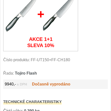
Filetovací nože
+
7
Nože na chleba
27
Vykosťovací nože
41
AKCE 1+1
SLEVA 10%
Steakové nože
2
Plátkovací nože
Číslo produktu:
FF-UT150+FF-CH180
27
Porcovací nože
2
Řada:
Tojiro Flash
Sekáčky a speciální nože
9940,-
Dočasně vyprodáno
s DPH
15
Japonské nože
57
TECHNICKÉ CHARAKTERISTIKY
Čístá váha:
0,390 kg