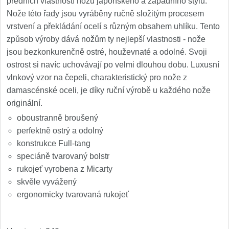
předních vlastností nožů japonského a západního stylu.
Nože Samura MO-V
4
Nože této řady jsou vyráběny ručně složitým procesem
vrstvení a překládání ocelí s různým obsahem uhlíku. Tento
Nože Samura Bamboo
1
způsob výroby dává nožům ty nejlepší vlastnosti - nože
jsou bezkonkurenčně ostré, houževnaté a odolné. Svoji
Ostřiče nožů V-Sharp
ostrost si navíc uchovávají po velmi dlouhou dobu. Luxusní
vlnkový vzor na čepeli, charakteristický pro nože z
Brousky na nože
9
damascénské oceli, je díky ruční výrobě u každého nože
originální.
Doplňky a díly
4
oboustranně broušený
perfektně ostrý a odolný
Doprodej
11
konstrukce Full-tang
speciáně tvarovaný bolstr
Dárky
4
rukojeť vyrobena z Micarty
skvěle vyvážený
Značky
ergonomicky tvarovaná rukojeť
4