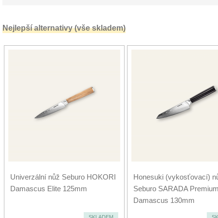
Nejlepší alternativy (vše skladem)
Univerzální nůž Seburo HOKORI
Honesuki (vykosťovací) n
Damascus Elite 125mm
Seburo SARADA Premiu
Damascus 130mm
SKLADEM
S