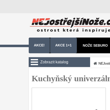
AKCE!
AKCE 1+1
NOŽE SEBURO
NOŽE SAMURA 
Zobrazit katalog
NEJost
Kuchyňské nože
Kuchyňský univerzá
Sady kuchyňských nožů
9
Šéfkuchařské nože
30
Univerzální nože
50