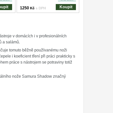
upit
Koupit
1250
Kč
s DPH
ástroje v domácích i v profesionálních
ů a salámů.
půjčuje tomuto běžně používanému noži
pele i koeficient tření při práci prakticky s
ěhem práce s nástrojem se potraviny totiž
verzálního nože Samura Shadow značný