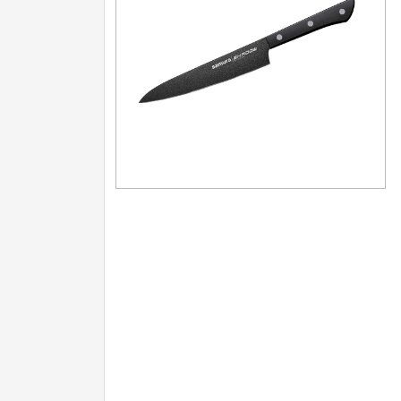
Nože na ovoce a zeleninu
43
Santoku nože
46
Nože NAKIRI
17
Filetovací nože
7
Nože na chleba
27
Vykosťovací nože
41
Steakové nože
2
Plátkovací nože
27
Porcovací nože
2
Sekáčky a speciální nože
15
Japonské nože
57