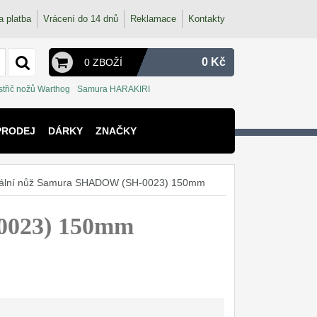
a platba
Vrácení do 14 dnů
Reklamace
Kontakty
0 Kč
0 ZBOŽÍ
střič nožů Warthog
Samura HARAKIRI
PRODEJ
DÁRKY
ZNAČKY
zální nůž Samura SHADOW (SH-0023) 150mm
0023) 150mm