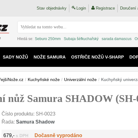
Stav objednávky
Login
Registrace
Doručení 
Hledá se:
Seburo 250mm
Subaja šéfkuchařský
sarada damascus
O
SADY NOŽŮ
NOŽE SAMURA
OSTŘIČE NOŽŮ V-SHARP
DO
KAIJU
řejšíNože.cz
/
Kuchyňské nože
/
Univerzální nože
/
Kuchyňský univer
lní nůž Samura SHADOW (SH-
Číslo produktu:
SH-0023
Řada:
Samura Shadow
679,-
Dočasně vyprodáno
s DPH