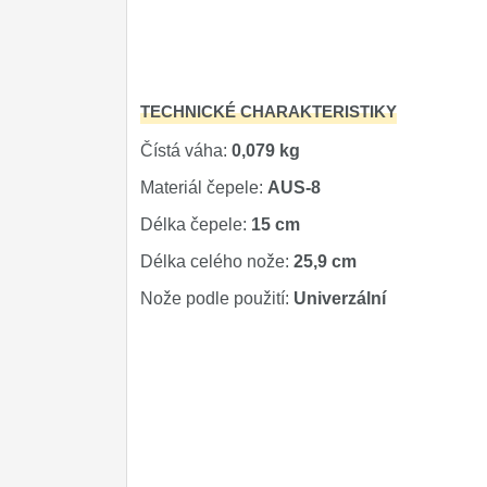
Kuchyňské příslušenství
2
Zavírací nože
TECHNICKÉ CHARAKTERISTIKY
Nože s pevnou čepelí
Čístá váha:
0,079 kg
Speciální nože
Materiál čepele:
AUS-8
Ostření nožů
Délka čepele:
15 cm
Nože SEBURO
Délka celého nože:
25,9 cm
Nože podle použití:
Univerzální
Nože Tojiro
Nože Samura
Ostřiče nožů V-Sharp
Doprodej
11
Dárky
4