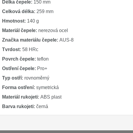
Délka čepele:
150 mm
Celková délka:
259 mm
Hmotnost:
140 g
Materiál čepele:
nerezová ocel
Značka materiálu čepele:
AUS-8
Tvrdost:
58 HRc
Povrch čepele:
teflon
Ostření čepele:
Pro+
Typ ostří:
rovnoměrný
Forma ostření:
symetrická
Materiál rukojeti:
ABS plast
Barva rukojeti:
černá