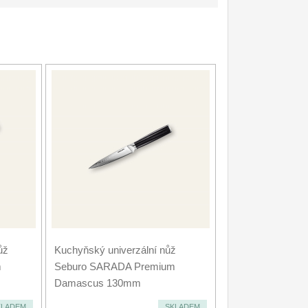
ůž
Kuchyňský univerzální nůž
m
Seburo SARADA Premium
Damascus 130mm
KLADEM
SKLADEM