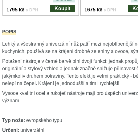
Koupit
Ko
1795
1675
Kč
s DPH
Kč
s DPH
POPIS
Lehký a všestranný univerzální nůž patří mezi nejoblíbenější n
kuchyních, používá se na krájení drobné zeleniny a ovoce, sýr
Potažení nástroje v černé barvě plní dvojí funkci: jednak pro
originální a stylový vzhled a jednak značně snižuje přilnavost če
jakýmkoliv druhem potraviny. Tento efekt je velmi praktický - b
nelepí na čepel. Krájení je jednodušší a tím i rychlejší!
Vysoce kvalitní ocel a rukojeť nástroje mají pro úspěch uni
význam.
Typ nože:
evropského typu
Určení:
univerzální