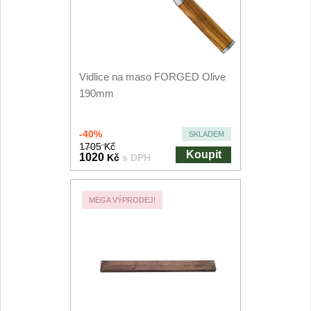
Kuchyňské
příslušenství
2
Zavírací nože
Vidlice na maso FORGED Olive
Kapesní
6
190mm
Taktické
3
-40%
SKLADEM
1705 Kč
Turistické
Koupit
1020
Kč
s DPH
7
Speciální
4
MEGA VÝPRODEJ!
Nože s pevnou čepelí
Taktické
8
Outdoorové
10