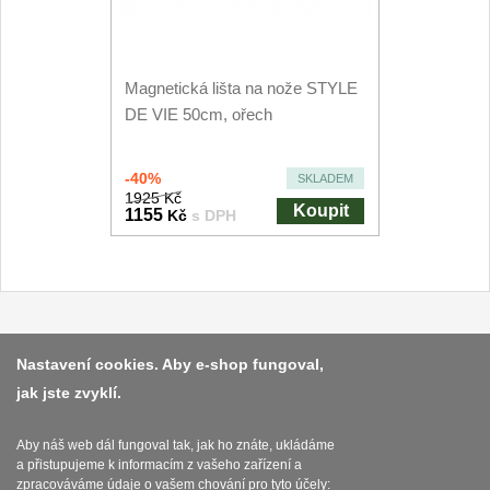
Speciální nože
Vrhací nože
12
Magnetická lišta na nože STYLE
DE VIE 50cm, ořech
Záchranářské
4
-40%
SKLADEM
Ostření nožů
1925 Kč
Koupit
1155
Kč
s DPH
Ostřiče nožů
8
Brusné kameny
3
Doplňky a díly
4
Platba a dodávka
Nastavení cookies. Aby e-shop fungoval,
jak jste zvyklí.
Obchodní podmínky
Nože SEBURO
Zasady zpracovani osobnich udaju
Aby náš web dál fungoval tak, jak ho znáte, ukládáme
Sady nožů SEBURO
6
a přistupujeme k informacím z vašeho zařízení a
Reklamační řád
zpracováváme údaje o vašem chování pro tyto účely: