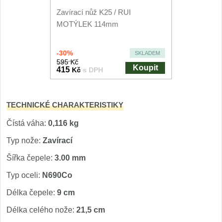
Nože Seburo SARADA
Zavírací nůž K25 / RUI
93
MOTÝLEK 114mm
Nože Seburo SUBAJA
92
-30%
SKLADEM
Nože Seburo HOKORI
37
595 Kč
Koupit
415
Kč
s DPH
Nože Seburo HOGANI
20
TECHNICKÉ CHARAKTERISTIKY
Nože Seburo WEST
21
Čístá váha:
0,116 kg
Nože Tojiro
Typ nože:
Zavírací
Nože Tojiro Shippu
Šířka čepele:
3.00 mm
2
Typ oceli:
N690Co
Nože Tojiro Zen
1
Délka čepele:
9 cm
Nože Samura
Délka celého nože:
21,5 cm