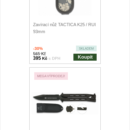
Kuchyňské příslušenství
2
Zavírací nože
Zavírací nůž TACTICA K25 / RUI
93mm
Kapesní
6
-30%
SKLADEM
Taktické
3
565 Kč
Koupit
395
Kč
s DPH
Turistické
7
MEGA VÝPRODEJ!
Speciální
4
Nože s pevnou čepelí
Taktické
8
Outdoorové
10