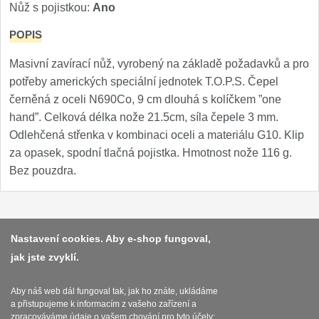
Nůž s pojistkou:
Ano
Nože Samura MO-V
4
POPIS
Nože Samura Bamboo
1
Masivní zavírací nůž, vyrobený na základě požadavků a pro
potřeby amerických speciální jednotek T.O.P.S. Čepel
Ostřiče nožů V-Sharp
černěná z oceli N690Co, 9 cm dlouhá s kolíčkem ”one
Brousky na nože
hand”. Celková délka nože 21.5cm, síla čepele 3 mm.
12
Odlehčená střenka v kombinaci oceli a materiálu G10. Klip
Doplňky a díly
za opasek, spodní tlačná pojistka. Hmotnost nože 116 g.
6
Bez pouzdra.
Doprodej
11
Dárky
4
Platba a dodávka
Nastavení cookies. Aby e-shop fungoval,
jak jste zvyklí.
Obchodní podmínky
Značky
4
Zasady zpracovani osobnich udaju
Aby náš web dál fungoval tak, jak ho znáte, ukládáme
a přistupujeme k informacím z vašeho zařízení a
Reklamační řád
zpracováváme údaje o vašem chování pro tyto účely: