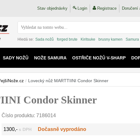
Stav objednávky
Login
Registrace
Doručení 
Hledá se:
Sada nožů
forged brute
Kiritsuke
brusny kamen
Samura
SADY NOŽŮ
NOŽE SAMURA
OSTŘIČE NOŽŮ V-SHARP
DO
KAIJU
řejšíNože.cz
/
Lovecký nůž MARTTIINI Condor Skinner
INI Condor Skinner
Číslo produktu:
7186014
1300,-
Dočasně vyprodáno
s DPH