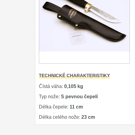
Outdoorové
9
Speciální nože
Ostření nožů
Nože SEBURO
Nože Tojiro
Nože Samura
Ostřiče nožů V-Sharp
TECHNICKÉ CHARAKTERISTIKY
Doprodej
Čístá váha:
11
0,105 kg
Typ nože:
S pevnou čepelí
Dárky
4
Délka čepele:
11 cm
Značky
4
Délka celého nože:
23 cm