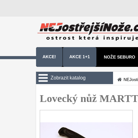
AKCE!
AKCE 1+1
NOŽE SEBURO
NOŽE SAMURA 
Zobrazit katalog
NEJost
Kuchyňské nože
Lovecký nůž MARTTI
Zavírací nože
Nože s pevnou čepelí
Taktické
8