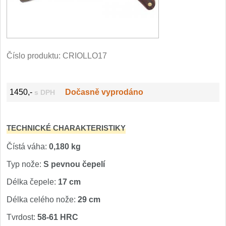
Filetovací nože
7
Nože na chleba
27
Číslo produktu:
CRIOLLO17
Vykosťovací nože
41
1450,-
Dočasně vyprodáno
s DPH
Steakové nože
2
Plátkovací nože
27
TECHNICKÉ CHARAKTERISTIKY
Porcovací nože
Čístá váha:
0,180 kg
2
Typ nože:
S pevnou čepelí
Sekáčky a speciální nože
15
Délka čepele:
17 cm
Délka celého nože:
29 cm
Japonské nože
57
Tvrdost:
58-61 HRC