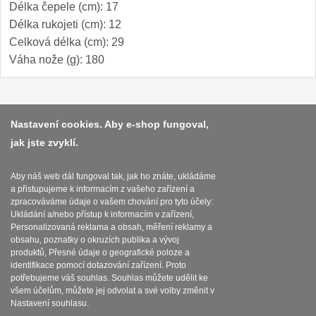
Délka čepele (cm): 17
Speciální nože
Délka rukojeti (cm): 12
Celková délka (cm): 29
Vrhací nože
12
Váha nože (g): 180
Záchranářské
4
Ostření nožů
Platba a dodávka
Nastavení cookies. Aby e-shop fungoval,
jak jste zvyklí.
Obchodní podmínky
Ostřiče nožů
8
Zasady zpracovani osobnich udaju
Aby náš web dál fungoval tak, jak ho znáte, ukládáme
Brusné kameny
a přistupujeme k informacím z vašeho zařízení a
3
Reklamační řád
zpracováváme údaje o vašem chování pro tyto účely:
Ukládání a/nebo přístup k informacím v zařízení,
Doplňky a díly
O nožích
Personalizovaná reklama a obsah, měření reklamy a
4
obsahu, poznatky o okruzích publika a vývoj
produktů, Přesné údaje o geografické poloze a
Nože SEBURO
Nastavení souborů cookies
identifikace pomocí dotazování zařízení. Proto
potřebujeme váš souhlas. Souhlas můžete udělit ke
všem účelům, můžete jej odvolat a své volby změnit v
Sady nožů SEBURO
6
Nastavení souhlasu.