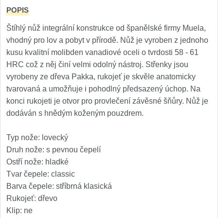
Kuchyňské příslušenství
POPIS
2
Štíhlý nůž integrální konstrukce od španělské firmy Muela,
Zavírací nože
vhodný pro lov a pobyt v přírodě. Nůž je vyroben z jednoho
kusu kvalitní molibden vanadiové oceli o tvrdosti 58 - 61
Kapesní
6
HRC což z něj činí velmi odolný nástroj. Střenky jsou
vyrobeny ze dřeva Pakka, rukojeť je skvěle anatomicky
Taktické
3
tvarovaná a umožňuje i pohodlný předsazený úchop. Na
konci rukojeti je otvor pro provlečení závěsné šňůry. Nůž je
Turistické
7
dodáván s hnědým koženým pouzdrem.
Speciální
4
Typ nože: lovecký
Druh nože: s pevnou čepelí
Nože s pevnou čepelí
Ostří nože: hladké
Tvar čepele: classic
Taktické
8
Barva čepele: stříbrná klasická
Rukojeť: dřevo
Outdoorové
10
Klip: ne