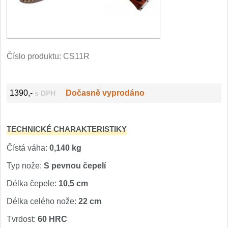
Filetovací nože
7
Nože na chleba
27
Číslo produktu:
CS11R
Vykosťovací nože
41
1390,-
Dočasně vyprodáno
s DPH
Steakové nože
2
Plátkovací nože
27
TECHNICKÉ CHARAKTERISTIKY
Porcovací nože
Čístá váha:
0,140 kg
2
Typ nože:
S pevnou čepelí
Sekáčky a speciální nože
15
Délka čepele:
10,5 cm
Délka celého nože:
22 cm
Japonské nože
57
Tvrdost:
60 HRC