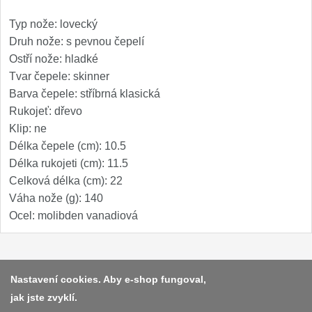
Speciální nože
Typ nože: lovecký
Druh nože: s pevnou čepelí
Vrhací nože
12
Ostří nože: hladké
Tvar čepele: skinner
Záchranářské
4
Barva čepele: stříbrná klasická
Rukojeť: dřevo
Ostření nožů
Klip: ne
Délka čepele (cm): 10.5
Ostřiče nožů
8
Délka rukojeti (cm): 11.5
Celková délka (cm): 22
Brusné kameny
3
Váha nože (g): 140
Ocel: molibden vanadiová
Doplňky a díly
4
Nože SEBURO
Platba a dodávka
Nastavení cookies. Aby e-shop fungoval,
Sady nožů SEBURO
6
jak jste zvyklí.
Obchodní podmínky