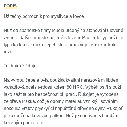
Kuchyňské příslušenství
POPIS
2
Užitečný pomocník pro myslivce a lovce
Zavírací nože
Nůž od španělské firmy Muela určený na stahování ulovené
Kapesní
6
zvěře a další činnosti spojené s lovem. Pro tento typ nože je
typická kratší široká čepel, která umožňuje lepší kontrolu
Taktické
3
řezu.
Turistické
7
Technické údaje
Speciální
4
Na výrobu čepele byla použita kvalitní nerezová milibden
vanadiová ocels tvrdostí kolem 60 HRC. Výběh ostří slouží
Nože s pevnou čepelí
jako záštita pro bezpečnost při práci. Rukojeť je vyrobena
ze dřeva Pakka, což je odolný materiál, vzniklý lisováním
Taktické
8
několika vrstev pryskyřicí napuštěné dřevěné dýhy. Rukojeť
je zakončena kovovou patkou. Nůž je dodáván s hnědým
Outdoorové
9
koženým pouzdrem.