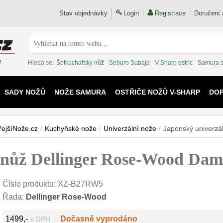
Stav objednávky
Login
Registrace
Doručení 
Hledá se:
Šéfkuchařský nůž
Seburo Subaja
V-Sharp ostric
Samura 
SADY NOŽŮ
NOŽE SAMURA
OSTŘIČE NOŽŮ V-SHARP
DO
KAIJU
řejšíNože.cz
/
Kuchyňské nože
/
Univerzální nože
/
Japonský univerz
í nůž Dellinger Rose-Wood Da
Číslo produktu:
XZ-B27RW5
Řada:
Dellinger Rose-Wood
1499,-
Dočasně vyprodáno
s DPH