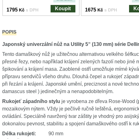
Koupit
Ko
1795
1675
Kč
s DPH
Kč
s DPH
POPIS
Japonský univerzální nůž na Utility 5“ (130 mm)
série Del
Tento damaškový nůž je užitečnou alternativou velkého šéfku
přesné řezy, nebo například krájení zelených fazolí nebo jiné
špikování a krájení masa. Zaoblené ostří umožňuje mírné kývání
přípravu sendvičů všeho druhu. Dlouhá čepel a rukojeť západn
při řezání a krájení. Japonské umění, preciznost a nové techno
damascus steel ) jedinečným a nenapodobitelným.
Rukojeť západního stylu
je vyrobena ze dřeva Rose-Wood (p
mozaikovým nýtem. Vždy je pečlivě ručně leštěná, ergonomicky
ovládání. Speciálně navržený tvar záštity je vhodný pro asijský
dokonalou pevnost, stabilitu a spojení damaškového ostří k ruk
Délka rukojeti:
90 mm