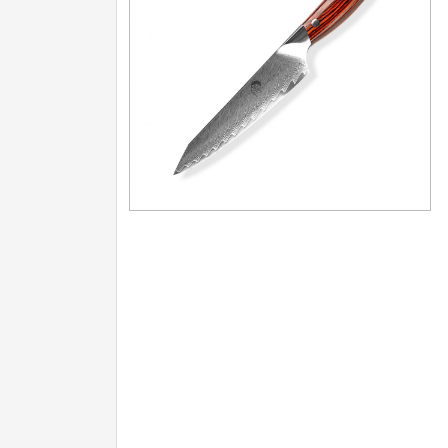
Nože na ovoce a zeleninu
43
Santoku nože
46
Nože NAKIRI
17
Filetovací nože
7
Nože na chleba
27
Vykosťovací nože
41
Steakové nože
2
Plátkovací nože
27
Porcovací nože
2
Sekáčky a speciální nože
15
Japonské nože
57