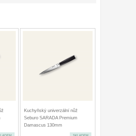
ůž
Kuchyňský univerzální nůž
m
Seburo SARADA Premium
Damascus 130mm
KLADEM
SKLADEM