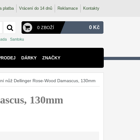
a platba
Vrácení do 14 dnů
Reklamace
Kontakty
0 Kč
0 ZBOŽÍ
sada
Santoku
PRODEJ
DÁRKY
ZNAČKY
ální nůž Dellinger Rose-Wood Damascus, 130mm
mascus, 130mm