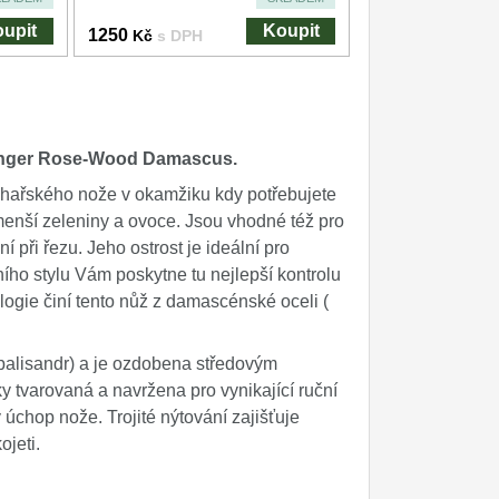
upit
Koupit
1250
Kč
s DPH
linger Rose-Wood Damascus
.
chařského nože v okamžiku kdy potřebujete
 menší zeleniny a ovoce. Jsou vhodné též pro
 při řezu. Jeho ostrost je ideální pro
ího stylu Vám poskytne tu nejlepší kontrolu
logie činí tento nůž z damascénské oceli (
alisandr) a je ozdobena středovým
 tvarovaná a navržena pro vynikající ruční
 úchop nože. Trojité nýtování zajišťuje
ojeti.