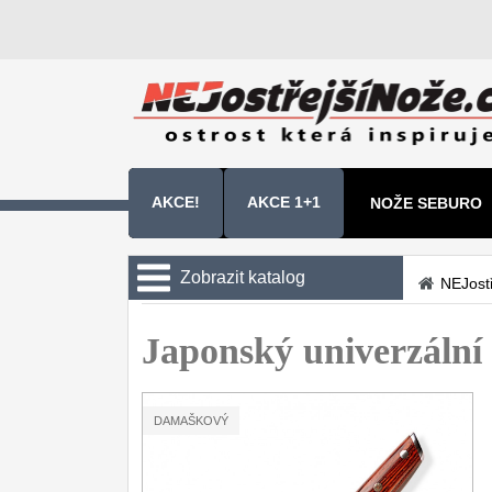
AKCE!
AKCE 1+1
NOŽE SEBURO
NOŽE SAMURA 
Zobrazit katalog
NEJost
Kuchyňské nože
Japonský univerzáln
Sady kuchyňských nožů
9
Šéfkuchařské nože
30
DAMAŠKOVÝ
Univerzální nože
50