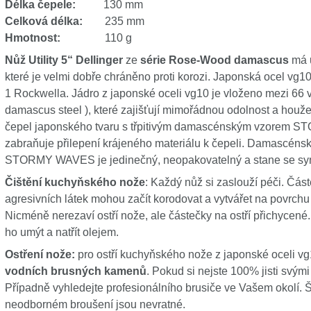
Délka čepele:
130 mm
Celková délka:
235 mm
Hmotnost:
110 g
Nůž Utility 5“ Dellinger
ze
série Rose-Wood damascus
má u
které je velmi dobře chráněno proti korozi. Japonská ocel vg10 m
1 Rockwella. Jádro z japonské oceli vg10 je vloženo mezi 66 
damascus steel ), které zajišťují mimořádnou odolnost a hou
čepel japonského tvaru s třpitivým damascénským vzorem ST
zabraňuje přilepení krájeného materiálu k čepeli. Damascénsk
STORMY WAVES je jedinečný, neopakovatelný a stane se symb
Čištění kuchyňského nože
: Každý nůž si zaslouží péči. Čás
agresivních látek mohou začít korodovat a vytvářet na povrchu 
Nicméně nerezaví ostří nože, ale částečky na ostří přichycené. 
ho umýt a natřít olejem.
Ostření nože:
pro ostří kuchyňského nože z japonské oceli v
vodních brusných kamenů
. Pokud si nejste 100% jisti svým
Případně vyhledejte profesionálního brusiče ve Vašem okolí. Š
neodborném broušení jsou nevratné.