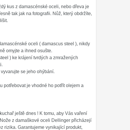
ždý kus z damascénské oceli, nebo dřeva je
ně tak jak na fotografii. Nůž, který obdržíte,
šit.
amascénské oceli ( damascus steel ), nikdy
ně omyjte a ihned osušte.
eel ) ke krájení tvrdých a zmražených
i.
a vyvarujte se jeho ohýbání.
 potřebovat je vhodné ho potřít olejem a
fkuchař ještě dnes ! K tomu, aby Vás vaření
. Nože z damaškové oceli Dellinger přicházejí
rizika. Garantujeme vynikající produkt,