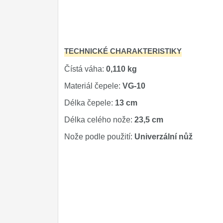
Kuchyňské příslušenství
2
Zavírací nože
TECHNICKÉ CHARAKTERISTIKY
Nože s pevnou čepelí
Čístá váha:
0,110 kg
Speciální nože
Materiál čepele:
VG-10
Ostření nožů
Délka čepele:
13 cm
Nože SEBURO
Délka celého nože:
23,5 cm
Nože podle použití:
Univerzální nůž
Nože Tojiro
Nože Samura
Ostřiče nožů V-Sharp
Doprodej
11
Dárky
4