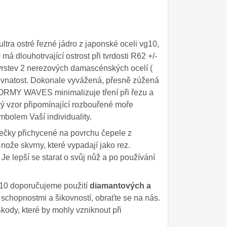
ltra ostré řezné jádro z japonské oceli vg10,
á dlouhotrvající ostrost při tvrdosti R62 +/-
vrstev 2 nerezových damascénských ocelí (
ževnatost. Dokonale vyvážená, přesně zúžená
ORMY WAVES minimalizuje tření při řezu a
ý vzor připomínající rozbouřené moře
olem Vaší individuality.
tečky přichycené na povrchu čepele z
nože skvrny, které vypadají jako rez.
Je lepší se starat o svůj nůž a po používání
g10 doporučujeme použití
diamantových a
i schopnostmi a šikovností, obraťte se na nás.
kody, které by mohly vzniknout při