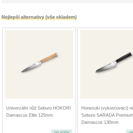
Nejlepší alternativy (vše skladem)
Univerzální nůž Seburo HOKORI
Honesuki (vykosťovací) n
Damascus Elite 125mm
Seburo SARADA Premiu
Damascus 130mm
SKLADEM
S