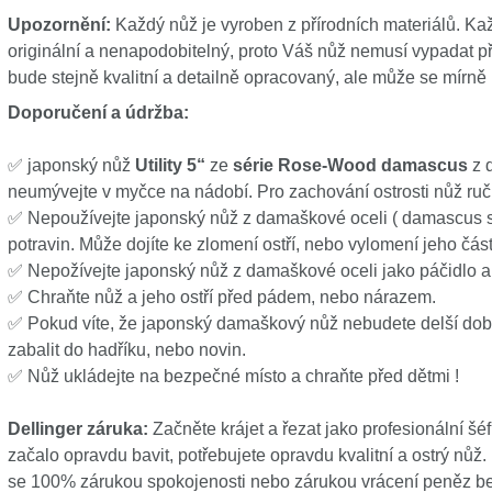
Upozornění:
Každý nůž je vyroben z přírodních materiálů. Ka
originální a nenapodobitelný, proto Váš nůž nemusí vypadat přes
bude stejně kvalitní a detailně opracovaný, ale může se mírně li
Doporučení a údržba:
✅ japonský nůž
Utility 5“
ze
série Rose-Wood damascus
z d
neumývejte v myčce na nádobí. Pro zachování ostrosti nůž ruč
✅ Nepoužívejte japonský nůž z damaškové oceli ( damascus st
potravin. Může dojíte ke zlomení ostří, nebo vylomení jeho část
✅ Nepožívejte japonský nůž z damaškové oceli jako páčidlo 
✅ Chraňte nůž a jeho ostří před pádem, nebo nárazem.
✅ Pokud víte, že japonský damaškový nůž nebudete delší dobu
zabalit do hadříku, nebo novin.
✅ Nůž ukládejte na bezpečné místo a chraňte před dětmi !
Dellinger záruka:
Začněte krájet a řezat jako profesionální šé
začalo opravdu bavit, potřebujete opravdu kvalitní a ostrý nůž
se 100% zárukou spokojenosti nebo zárukou vrácení peněz bez 