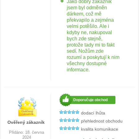
Jako dobrý zákazník
jsem byl odměněn
dárkem, což mě
překvapilo a zejména
velmi potěšilo. Ale i
kdyby ne, nakupoval
bych zde stejně,
protože tady mi to fakt
sedí. Nožům zde
rozumí a poskytují k nim
všechny dostupné
informace.
Doporučuje obchod
dodací lhůta
přehlednost obchodu
Ověřený zákazník
kvalita komunikace
Přidáno: 18. června
2024