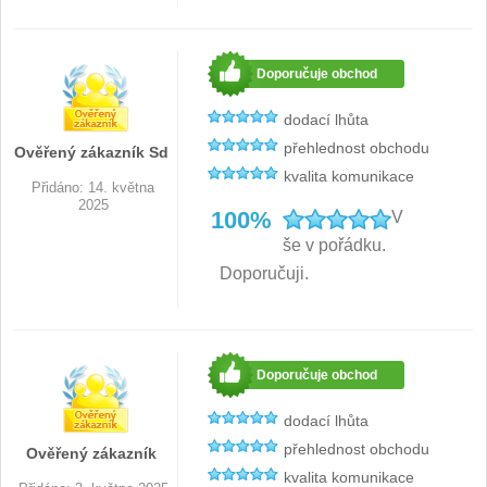
Japonské nože
57
Doporučuje obchod
Kuchyňské příslušenství
2
dodací lhůta
přehlednost obchodu
Ověřený zákazník Sd
Zavírací nože
kvalita komunikace
Přidáno: 14. května
2025
Kapesní
100%
V
6
še v pořádku.
Taktické
3
Doporučuji.
Turistické
7
Speciální
Doporučuje obchod
4
dodací lhůta
Nože s pevnou čepelí
přehlednost obchodu
Ověřený zákazník
Taktické
kvalita komunikace
8