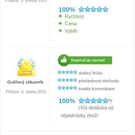
Přidáno: 3. května 2025
100%
Outdoorové
10
Rychlost
Cena
Speciální nože
Výběr
Vrhací nože
12
Záchranářské
4
Doporučuje obchod
Ostření nožů
dodací lhůta
přehlednost obchodu
Ověřený zákazník
Ostřiče nožů
kvalita komunikace
8
Přidáno: 6. dubna 2025
100%
ry
Brusné kameny
3
chlá dodávka od
objednávky zboží
Doplňky a díly
4
Nože SEBURO