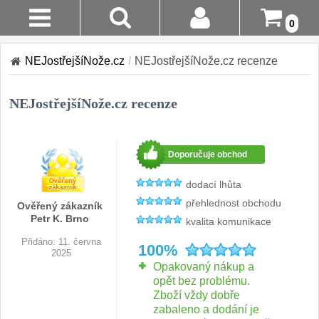
0
Stav
Akce!
NEJostřejšíNože.cz
/
NEJostřejšíNože.cz recenze
Objednávky
AKCE 1+1
NEJostřejšíNože.cz recenze
Login
Kuchyňské nože
Registrace
Doporučuje obchod
Sady kuchyňských nožů
Doručení A
9
dodací lhůta
Platba
přehlednost obchodu
Ověřený zákazník
Šéfkuchařské nože
30
Petr K. Brno
kvalita komunikace
Vrácení Do
Přidáno: 11. června
14 Dnů
Univerzální nože
100%
50
2025
Opakovaný nákup a
Reklamace
Nože na ovoce a
opět bez problému.
zeleninu
Zboží vždy dobře
43
zabaleno a dodání je
Kontakty