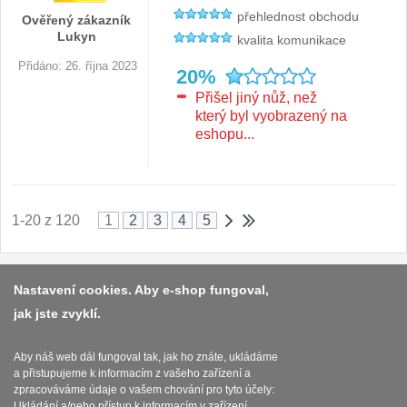
přehlednost obchodu
Ověřený zákazník
Lukyn
kvalita komunikace
Přidáno: 26. října 2023
20%
Přišel jiný nůž, než
který byl vyobrazený na
eshopu...
1-20 z 120
1
2
3
4
5
Platba a dodávka
Nastavení cookies. Aby e-shop fungoval,
jak jste zvyklí.
Obchodní podmínky
Zasady zpracovani osobnich udaju
Aby náš web dál fungoval tak, jak ho znáte, ukládáme
a přistupujeme k informacím z vašeho zařízení a
Reklamační řád
zpracováváme údaje o vašem chování pro tyto účely:
Ukládání a/nebo přístup k informacím v zařízení,