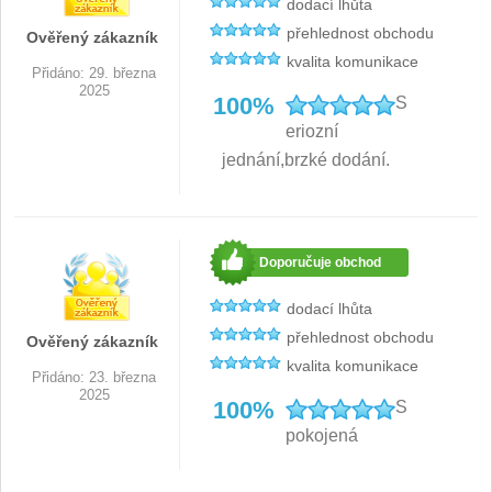
dodací lhůta
přehlednost obchodu
Ověřený zákazník
Nože Samura
kvalita komunikace
Přidáno: 29. března
2025
Nože Samura MO-V
100%
S
4
eriozní
Nože Samura Bamboo
1
jednání,brzké dodání.
Ostřiče nožů V-Sharp
Brousky na nože
Doporučuje obchod
12
dodací lhůta
Doplňky a díly
6
přehlednost obchodu
Ověřený zákazník
kvalita komunikace
Doprodej
Přidáno: 23. března
11
2025
100%
S
Dárky
pokojená
4