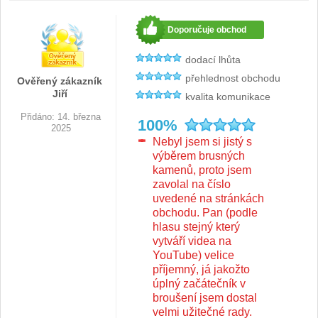
Značky
4
Doporučuje obchod
dodací lhůta
přehlednost obchodu
Ověřený zákazník
Jiří
kvalita komunikace
Přidáno: 14. března
100%
2025
Nebyl jsem si jistý s
výběrem brusných
kamenů, proto jsem
zavolal na číslo
uvedené na stránkách
obchodu. Pan (podle
hlasu stejný který
vytváří videa na
YouTube) velice
příjemný, já jakožto
úplný začátečník v
broušení jsem dostal
velmi užitečné rady.