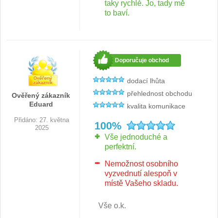
taky rychlé. Jo, tady mě
Santoku nože
46
to baví.
Nože NAKIRI
17
Filetovací nože
7
Doporučuje obchod
Nože na chleba
27
dodací lhůta
přehlednost obchodu
Ověřený zákazník
Vykosťovací nože
Eduard
41
kvalita komunikace
Přidáno: 27. května
100%
Steakové nože
2025
2
Vše jednoduché a
perfektní.
Plátkovací nože
27
Nemožnost osobního
Porcovací nože
vyzvednutí alespoň v
2
místě Vašeho skladu.
Sekáčky a speciální
nože
Vše o.k.
15