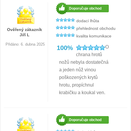
Doporučuje obchod
Sady nožů SEBURO
6
dodací lhůta
Nože Seburo SARADA
93
přehlednost obchodu
Ověřený zákazník
Jiří L
kvalita komunikace
Nože Seburo SUBAJA
92
Přidáno: 6. dubna 2025
100%
O
Nože Seburo HOKORI
chrana hrotů
37
nožů nebyla dostatečná
Nože Seburo HOGANI
a jeden nůž vinou
20
poškozených krytů
Nože Seburo WEST
hrotu, propíchnul
21
krabičku a koukal ven.
Nože Tojiro
Nože Tojiro Shippu
2
Doporučuje obchod
Nože Tojiro Zen
1