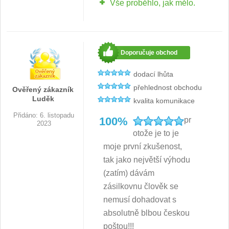
Vše proběhlo, jak mělo.
Doporučuje obchod
dodací lhůta
přehlednost obchodu
Ověřený zákazník
Luděk
kvalita komunikace
Přidáno: 6. listopadu
100%
pr
2023
otože je to je
moje první zkušenost,
tak jako největší výhodu
(zatím) dávám
zásilkovnu člověk se
nemusí dohadovat s
absolutně blbou českou
poštou!!!