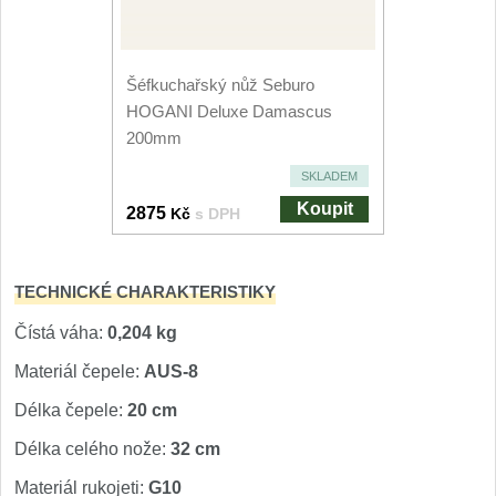
Nože Seburo SARADA
93
Nože Seburo SUBAJA
92
Šéfkuchařský nůž Seburo
HOGANI Deluxe Damascus
Nože Seburo HOKORI
200mm
37
SKLADEM
Nože Seburo HOGANI
20
Koupit
2875
Kč
s DPH
Nože Seburo WEST
21
TECHNICKÉ CHARAKTERISTIKY
Nože Tojiro
Čístá váha:
0,204 kg
Nože Tojiro Shippu
2
Materiál čepele:
AUS-8
Nože Tojiro Zen
Délka čepele:
20 cm
1
Délka celého nože:
32 cm
Nože Samura
Materiál rukojeti:
G10