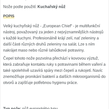
Nože Samura MO-V
4
Nože podle použití:
Kuchařský nůž
Nože Samura Bamboo
POPIS
1
Velký kuchyňský nůž - „European Chief“ - je multifunkční
Ostřiče nožů V-Sharp
nástroj, považovaný za jeden z nejvýznamnějších nástrojů
v každé kuchyni. Profesionálně krájí zelí, nať zeleniny a
Brousky na nože
9
další části různých druhů zeleniny na salát. Lze s ním
nakrájet maso nebo různé lahůdkové potraviny.
Doplňky a díly
4
Čepel tohoto nože pozvolna přechází v kovovou výztuž,
Doprodej
která zabraňuje kontaktu ruky s potravinami během vaření a
11
také spolehlivě uzavírá spáry mezi čepelí a rukojetí. Navíc
znemožňuje pronikání bakterií a dalších mikroorganismů do
Dárky
4
otvorů a zajišťuje potřebnou hygienu práce.
Značky
4
Typ nože:
nůž evropského typu