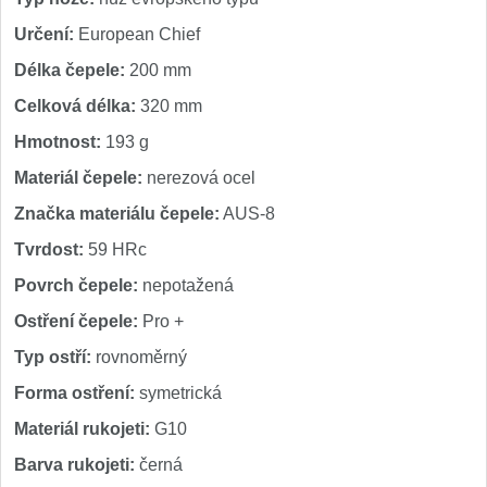
Určení:
European Chief
Délka čepele:
200 mm
Celková délka:
320 mm
Hmotnost:
193 g
Materiál čepele:
nerezová ocel
Značka materiálu čepele:
AUS-8
Tvrdost:
59 HRc
Povrch čepele:
nepotažená
Ostření čepele:
Pro +
Typ ostří:
rovnoměrný
Forma ostření:
symetrická
Materiál rukojeti:
G10
Barva rukojeti:
černá