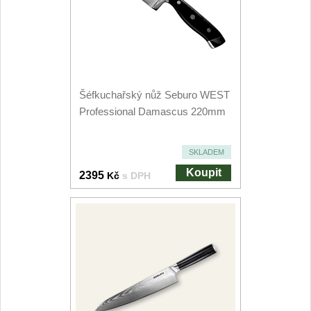
Kuchyňské příslušenství
2
Zavírací nože
Kapesní
6
Šéfkuchařský nůž Seburo WEST
Professional Damascus 220mm
Taktické
3
Turistické
SKLADEM
7
Koupit
2395
Kč
s DPH
Speciální
4
Nože s pevnou čepelí
Taktické
8
Outdoorové
10