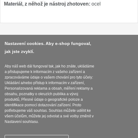
Materiál, z něhož je nástroj zhotoven:
ocel
Platba a dodávka
Nastavení cookies. Aby e-shop fungoval,
jak jste zvyklí.
Obchodní podmínky
Zasady zpracovani osobnich udaju
Aby náš web dál fungoval tak, jak ho znáte, ukládáme
a přistupujeme k informacím z vašeho zařízení a
Reklamační řád
zpracováváme údaje o vašem chování pro tyto účely:
Ukládání a/nebo přístup k informacím v zařízení,
O nožích
Personalizovaná reklama a obsah, měření reklamy a
obsahu, poznatky o okruzích publika a vývoj
produktů, Přesné údaje o geografické poloze a
Nastavení souborů cookies
identifikace pomocí dotazování zařízení. Proto
potřebujeme váš souhlas. Souhlas můžete udělit ke
všem účelům, můžete jej odvolat a své volby změnit v
Nastavení souhlasu.
SEBURO s.r.o. Nejostrejsinoze.cz © 2015 - 2026