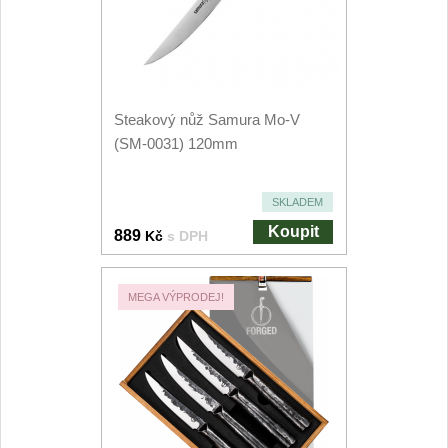
Kuchyňské příslušenství
2
Zavírací nože
Steakový nůž Samura Mo-V
Kapesní
6
(SM-0031) 120mm
Taktické
3
SKLADEM
Turistické
7
Koupit
889
Kč
s DPH
Speciální
4
MEGA VÝPRODEJ!
Nože s pevnou čepelí
Taktické
8
Outdoorové
10