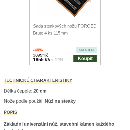
Speciální nože
Vrhací nože
12
Sada steakových nožů FORGED
Brute 4 ks 115mm
Záchranářské
4
Ostření nožů
-40%
SKLADEM
3095 Kč
Koupit
1855
Kč
s DPH
Ostřiče nožů
8
Brusné kameny
TECHNICKÉ CHARAKTERISTIKY
3
Délka čepele:
20 cm
Doplňky a díly
4
Nože podle použití:
Nůž na steaky
Nože SEBURO
POPIS
Sady nožů SEBURO
6
Základní univerzální nůž, stavební kámen každého