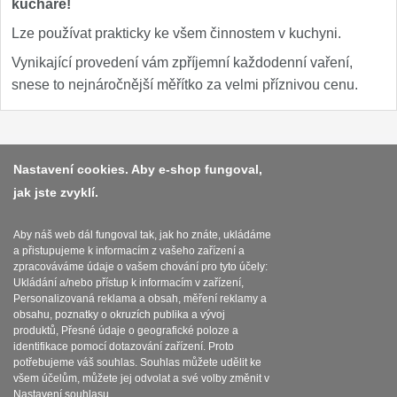
kuchaře!
Nože Seburo SARADA
93
Lze používat prakticky ke všem činnostem v kuchyni.
Nože Seburo SUBAJA
Vynikající provedení vám zpříjemní každodenní vaření,
92
snese to nejnáročnější měřítko za velmi příznivou cenu.
Nože Seburo HOKORI
37
Nože Seburo HOGANI
20
Platba a dodávka
Nastavení cookies. Aby e-shop fungoval,
Nože Seburo WEST
jak jste zvyklí.
21
Obchodní podmínky
Zasady zpracovani osobnich udaju
Nože Tojiro
Aby náš web dál fungoval tak, jak ho znáte, ukládáme
a přistupujeme k informacím z vašeho zařízení a
Reklamační řád
zpracováváme údaje o vašem chování pro tyto účely:
Nože Tojiro Shippu
Ukládání a/nebo přístup k informacím v zařízení,
2
O nožích
Personalizovaná reklama a obsah, měření reklamy a
obsahu, poznatky o okruzích publika a vývoj
Nože Tojiro Zen
1
produktů, Přesné údaje o geografické poloze a
Nastavení souborů cookies
identifikace pomocí dotazování zařízení. Proto
potřebujeme váš souhlas. Souhlas můžete udělit ke
Nože Samura
všem účelům, můžete jej odvolat a své volby změnit v
Nastavení souhlasu.