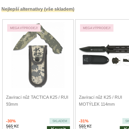
Nejlepší alternativy (vše skladem)
MEGA VÝPRODEJ!
MEGA VÝPRODEJ!
Zavírací nůž TACTICA K25 / RUI
Zavírací nůž K25 / RUI
93mm
MOTÝLEK 114mm
-30%
-31%
SKLADEM
S
565 Kč
555 Kč