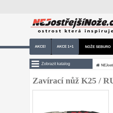
AKCE!
AKCE 1+1
NOŽE SEBURO
NOŽE SAMURA 
Zobrazit katalog
NEJost
Kuchyňské nože
Zavírací nůž K25 / 
Zavírací nože
Kapesní
6
Taktické
3