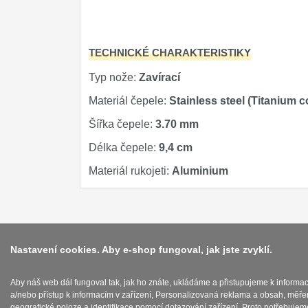
Značky
4
TECHNICKÉ CHARAKTERISTIKY
Typ nože:
Zavírací
Materiál čepele:
Stainless steel (Titanium c
Šířka čepele:
3.70 mm
Délka čepele:
9,4 cm
Materiál rukojeti:
Aluminium
Nastavení cookies. Aby e-shop fungoval, jak jste zvyklí.
Aby náš web dál fungoval tak, jak ho znáte, ukládáme a přistupujeme k informa
a/nebo přístup k informacím v zařízení, Personalizovaná reklama a obsah, měře
geografické poloze a identifikace pomocí dotazování zařízení. Proto potřebujem