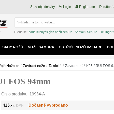
Stav objednávky
Login
Registrace
Doručení 
Hledá se:
sada kuchyňských nožů seburo
Santoku Seburo
Dellinger
SADY NOŽŮ
NOŽE SAMURA
OSTŘIČE NOŽŮ V-SHARP
DO
KAIJU
řejšíNože.cz
/
Zavírací nože
/
Taktické
/
Zavírací nůž K25 / RUI FOS
RUI FOS 94mm
Číslo produktu:
19934-A
415,-
Dočasně vyprodáno
s DPH