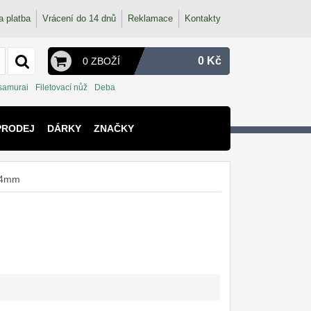
a platba
Vrácení do 14 dnů
Reklamace
Kontakty
0 Kč
0 ZBOŽÍ
 samurai
Filetovací nůž
Deba
PRODEJ
DÁRKY
ZNAČKY
 94mm