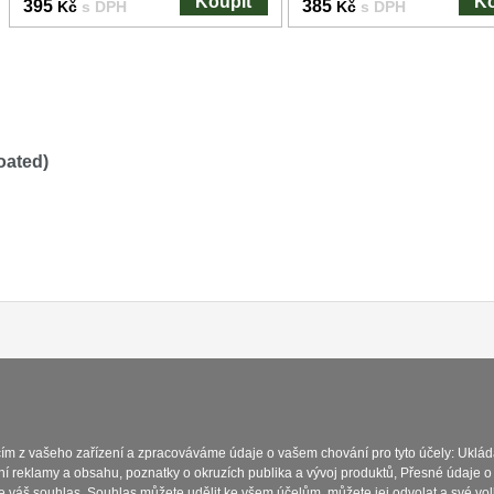
Koupit
Ko
395
385
Kč
s DPH
Kč
s DPH
oated)
Platba a dodávka
Obchodní podmínky
Zasady 
cím z vašeho zařízení a zpracováváme údaje o vašem chování pro tyto účely: Uklád
ní reklamy a obsahu, poznatky o okruzích publika a vývoj produktů, Přesné údaje o
e váš souhlas. Souhlas můžete udělit ke všem účelům, můžete jej odvolat a své vo