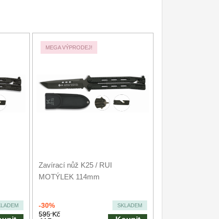
MEGA VÝPRODEJ!
Zavírací nůž K25 / RUI
MOTÝLEK 114mm
-30%
KLADEM
SKLADEM
595 Kč