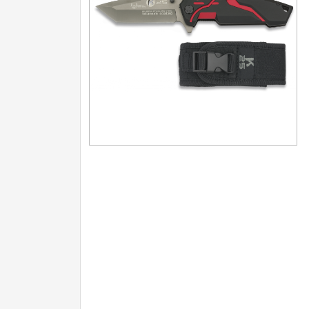
Turistické
7
Speciální
4
Nože s pevnou čepelí
Speciální nože
Ostření nožů
Nože SEBURO
Nože Tojiro
Nože Samura
Ostřiče nožů V-Sharp
Doprodej
11
Dárky
4