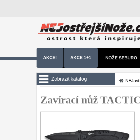
AKCE!
AKCE 1+1
NOŽE SEBURO
NOŽE SAMURA 
Zobrazit katalog
NEJost
Kuchyňské nože
Zavírací nůž TACTI
Zavírací nože
Kapesní
6
Taktické
3