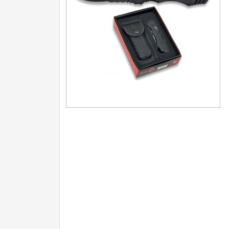
Turistické
7
Speciální
4
Nože s pevnou čepelí
Speciální nože
Ostření nožů
Nože SEBURO
Nože Tojiro
Nože Samura
Ostřiče nožů V-Sharp
Doprodej
11
Dárky
4