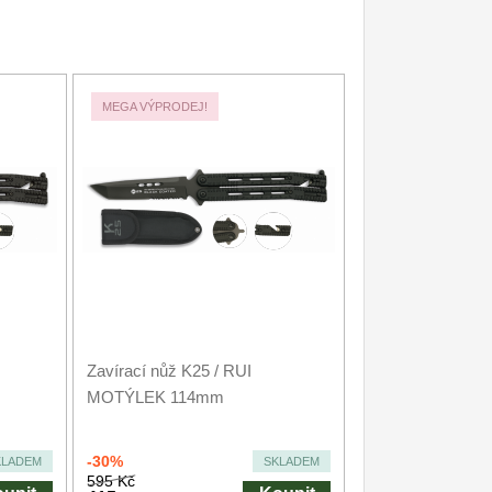
MEGA VÝPRODEJ!
Zavírací nůž K25 / RUI
MOTÝLEK 114mm
-30%
KLADEM
SKLADEM
595 Kč