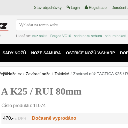
Stav objednávky
Login
Registrace
Doručení 
Hledá se:
nuz nakiri
Forged VG10
sada nozu seburo
seburo hokori
SADY NOŽŮ
NOŽE SAMURA
OSTŘIČE NOŽŮ V-SHARP
DO
KAIJU
řejšíNože.cz
/
Zavírací nože
/
Taktické
/
Zavírací nůž TACTICA K25 /
CA K25 / RUI 80mm
Číslo produktu:
11074
470,-
Dočasně vyprodáno
s DPH