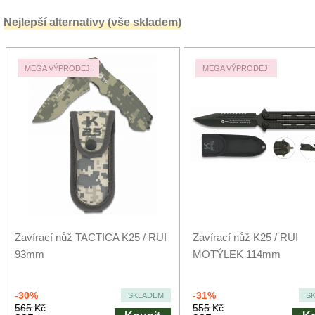
Nejlepší alternativy (vše skladem)
MEGA VÝPRODEJ!
MEGA VÝPRODEJ!
Zavírací nůž TACTICA K25 / RUI
Zavírací nůž K25 / RUI
93mm
MOTÝLEK 114mm
-30%
-31%
SKLADEM
S
565 Kč
555 Kč