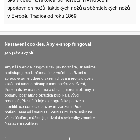
Kuchyňské příslušenství
sportovních nožů, taktických nožů a sběratelských nožů
2
v Evropě. Tradice od roku 1869.
Zavírací nože
Kapesní
6
Platba a dodávka
Nastavení cookies. Aby e-shop fungoval,
jak jste zvyklí.
Taktické
Obchodní podmínky
3
Zasady zpracovani osobnich udaju
Aby náš web dál fungoval tak, jak ho znáte, ukládáme
Turistické
7
a přistupujeme k informacím z vašeho zařízení a
Reklamační řád
zpracováváme údaje o vašem chování pro tyto účely:
Speciální
Ukládání a/nebo přístup k informacím v zařízení,
4
O nožích
Personalizovaná reklama a obsah, měření reklamy a
obsahu, poznatky o okruzích publika a vývoj
Nože s pevnou čepelí
produktů, Přesné údaje o geografické poloze a
Nastavení souborů cookies
identifikace pomocí dotazování zařízení. Proto
potřebujeme váš souhlas. Souhlas můžete udělit ke
Taktické
8
všem účelům, můžete jej odvolat a své volby změnit v
Nastavení souhlasu.
Outdoorové
9
SEBURO s.r.o. Nejostrejsinoze.cz © 2015 - 2026