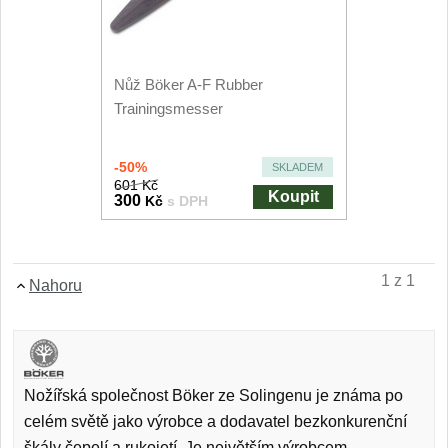
Filetovací nože
7
Nůž Böker A-F Rubber
Nože na chleba
27
Trainingsmesser
Vykosťovací nože
41
-50%
SKLADEM
Steakové nože
601 Kč
2
Koupit
300
Kč
s DPH
Plátkovací nože
27
1 z 1
Porcovací nože
Nahoru
2
Sekáčky a speciální nože
15
Nožířská společnost Böker ze Solingenu je známa po
Japonské nože
57
celém světě jako výrobce a dodavatel bezkonkurenční
škály čepelí a rukojetí. Je největším výrobcem