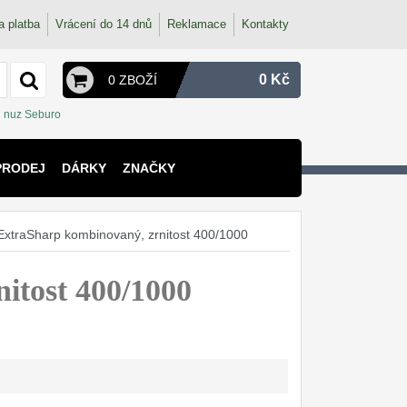
a platba
Vrácení do 14 dnů
Reklamace
Kontakty
0 Kč
0 ZBOŽÍ
nuz Seburo
PRODEJ
DÁRKY
ZNAČKY
xtraSharp kombinovaný, zrnitost 400/1000
itost 400/1000