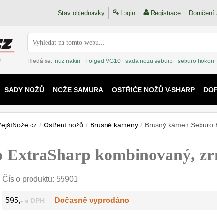
Stav objednávky
Login
Registrace
Doručení 
Hledá se:
nuz nakiri
Forged VG10
sada nozu seburo
seburo hokori
SADY NOŽŮ
NOŽE SAMURA
OSTŘIČE NOŽŮ V-SHARP
DO
KAIJU
řejšíNože.cz
/
Ostření nožů
/
Brusné kameny
/
Brusný kámen Seburo E
 ExtraSharp kombinovaný, zrn
Číslo produktu:
55901
595,-
Dočasně vyprodáno
s DPH