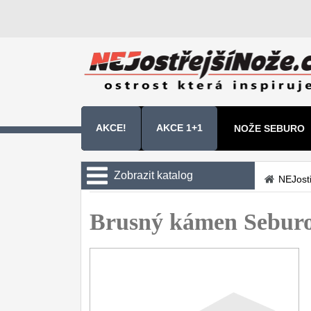
AKCE!
AKCE 1+1
NOŽE SEBURO
NOŽE SAMURA 
Zobrazit katalog
NEJost
Kuchyňské nože
Brusný kámen Seburo
Zavírací nože
Nože s pevnou čepelí
Speciální nože