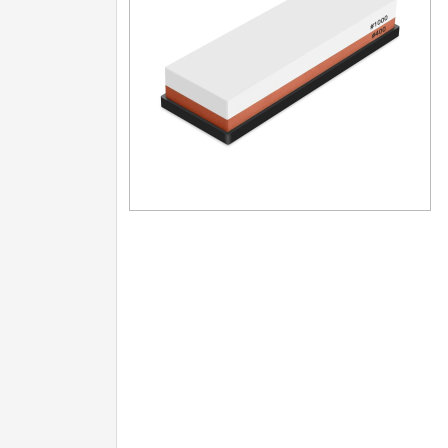
Ostření nožů
Ostřiče nožů
8
Brusné kameny
3
Doplňky a díly
4
Nože SEBURO
Nože Tojiro
Nože Samura
Ostřiče nožů V-Sharp
Doprodej
11
Dárky
4
Značky
4