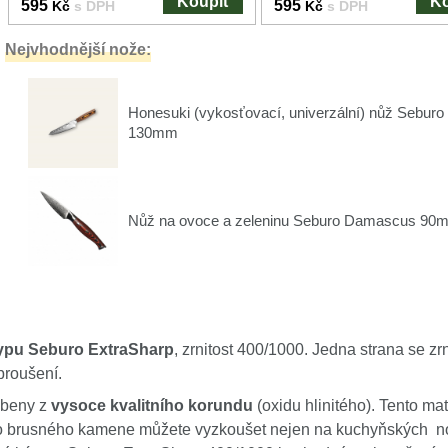
Koupit
Ko
595
595
Kč
s DPH
Kč
s DPH
Nejvhodnější nože:
Honesuki (vykosťovací, univerzální) nůž Seb
130mm
Nůž na ovoce a zeleninu Seburo Damascus 90
ypu Seburo ExtraSharp
, zrnitost 400/1000. Jedna strana se z
broušení.
obeny z
vysoce kvalitního korundu
(oxidu hlinitého). Tento mat
to brusného kamene můžete vyzkoušet nejen na kuchyňských no