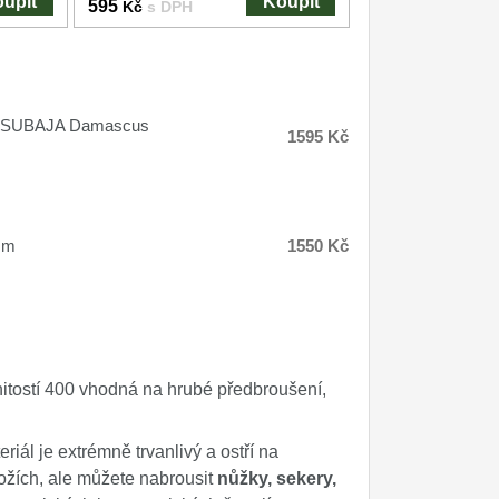
upit
Koupit
595
Kč
s DPH
uro SUBAJA Damascus
1595 Kč
mm
1550 Kč
rnitostí 400 vhodná na hrubé předbroušení,
eriál je extrémně trvanlivý a ostří na
žích, ale můžete nabrousit
nůžky, sekery,