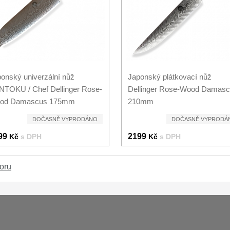
onský univerzální nůž
Japonský plátkovací nůž
TOKU / Chef Dellinger Rose-
Dellinger Rose-Wood Damas
od Damascus 175mm
210mm
DOČASNĚ VYPRODÁNO
DOČASNĚ VYPRODÁ
99
2199
Kč
s DPH
Kč
s DPH
oru
Platba a dodávka
Obchodní podmínky
Zasady 