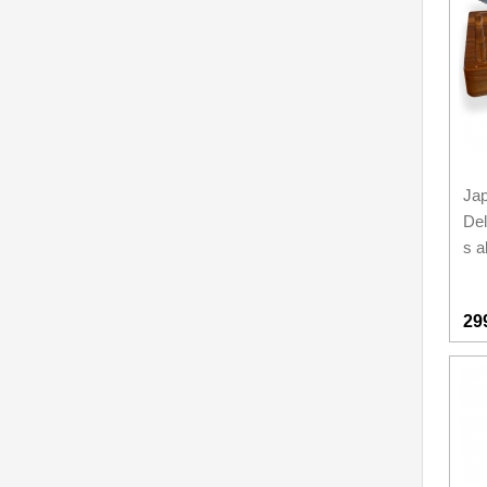
Nože na ovoce a zeleninu
43
Santoku nože
46
Nože NAKIRI
17
Filetovací nože
7
Jap
Nože na chleba
27
De
s 
Vykosťovací nože
41
Steakové nože
2
29
Plátkovací nože
27
Porcovací nože
2
Sekáčky a speciální nože
15
Japonské nože
57