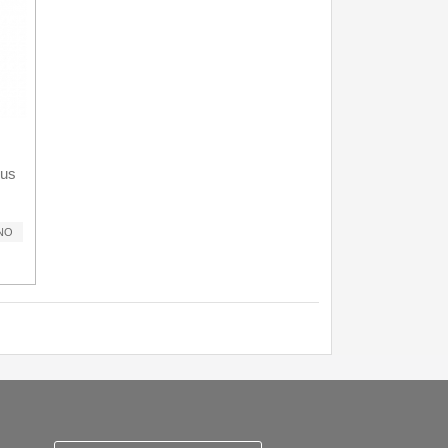
cus
NO
zpracovani osobnich udaju
Reklamační řád
O nožích