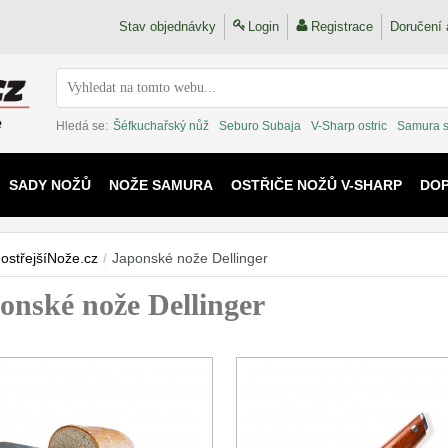
Stav objednávky
Login
Registrace
Doručení 
Hledá se:
Šéfkuchařský nůž
Seburo Subaja
V-Sharp ostric
Samura 
SADY NOŽŮ
NOŽE SAMURA
OSTŘIČE NOŽŮ V-SHARP
DO
KAIJU
ostřejšíNože.cz
/
Japonské nože Dellinger
onské nože Dellinger