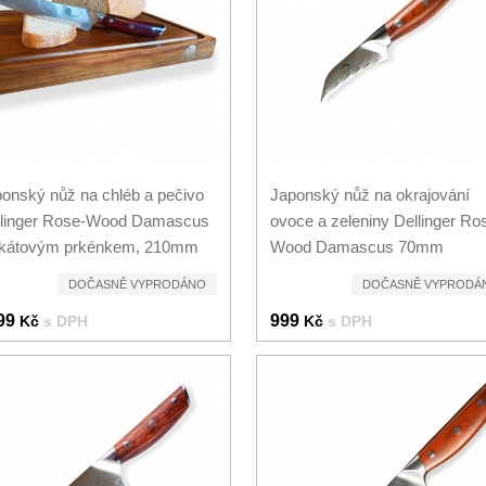
onský nůž na chléb a pečivo
Japonský nůž na okrajování
llinger Rose-Wood Damascus
ovoce a zeleniny Dellinger Ro
akátovým prkénkem, 210mm
Wood Damascus 70mm
DOČASNĚ VYPRODÁNO
DOČASNĚ VYPRODÁ
99
999
Kč
s DPH
Kč
s DPH