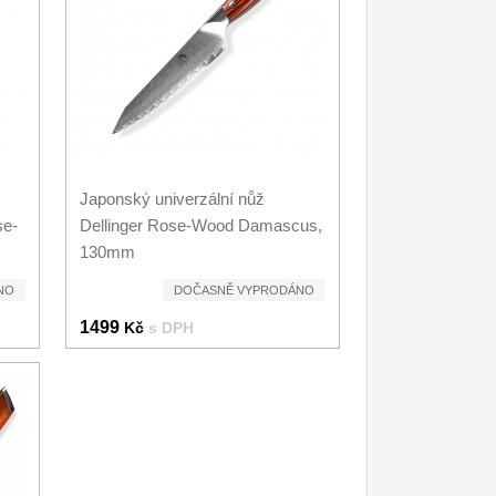
Japonský univerzální nůž
se-
Dellinger Rose-Wood Damascus,
130mm
NO
DOČASNĚ VYPRODÁNO
1499
Kč
s DPH