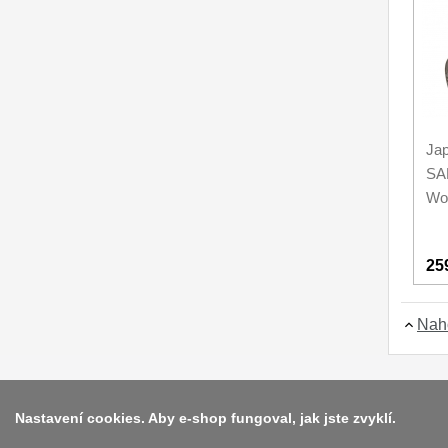
Kuchyňské příslušenství
2
Zavírací nože
Nože s pevnou čepelí
Jap
Speciální nože
SAN
Ostření nožů
Wo
Nože SEBURO
25
Nože Tojiro
Nože Samura
Nah
Ostřiče nožů V-Sharp
Doprodej
11
Nastavení cookies. Aby e-shop fungoval, jak jste zvyklí.
Dárky
4