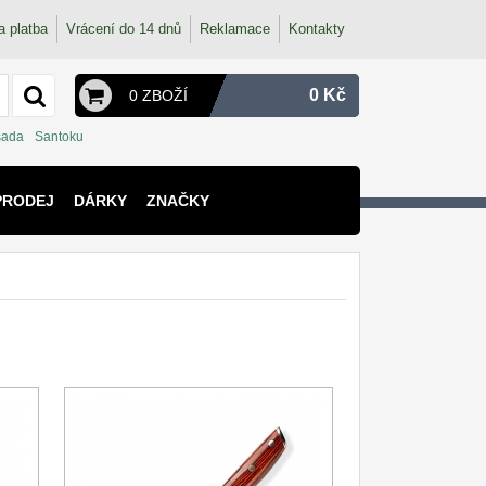
a platba
Vrácení do 14 dnů
Reklamace
Kontakty
0 Kč
0 ZBOŽÍ
sada
Santoku
PRODEJ
DÁRKY
ZNAČKY