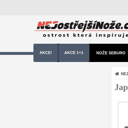
AKCE!
AKCE 1+1
NOŽE SEBURO
NOŽE SAMURA 
NEJ
Kuchyňské nože
Jap
Sady kuchyňských nožů
9
Šéfkuchařské nože
30
Univerzální nože
50