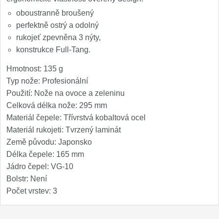
Nože Samura MO-V
4
oboustranně broušený
perfektně ostrý a odolný
Nože Samura Bamboo
1
rukojeť zpevněna 3 nýty,
konstrukce Full-Tang.
Ostřiče nožů V-Sharp
Hmotnost: 135 g
Brousky na nože
Typ nože: Profesionální
9
Použití: Nože na ovoce a zeleninu
Doplňky a díly
Celková délka nože: 295 mm
4
Materiál čepele: Třívrstvá kobaltová ocel
Doprodej
Materiál rukojeti: Tvrzený laminát
11
Země původu: Japonsko
Délka čepele: 165 mm
Dárky
4
Jádro čepel: VG-10
Bolstr: Není
Značky
4
Počet vrstev: 3