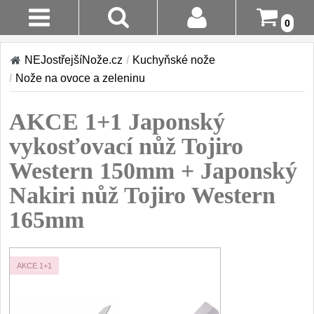
0
Stav
Akce!
NEJostřejšíNože.cz
/
Kuchyňské nože
Objednávky
/
Nože na ovoce a zeleninu
Kuchyňské nože
Login
AKCE 1+1 Japonský
Sady kuchyňských nožů
9
Registrace
vykosťovací nůž Tojiro
Šéfkuchařské nože
30
Western 150mm + Japonský
Doručení A
Platba
Nakiri nůž Tojiro Western
Univerzální nože
50
165mm
Vrácení Do
Nože na ovoce a
zeleninu
14 Dnů
43
AKCE 1+1
Santoku nože
Reklamace
46
Nože NAKIRI
Kontakty
17