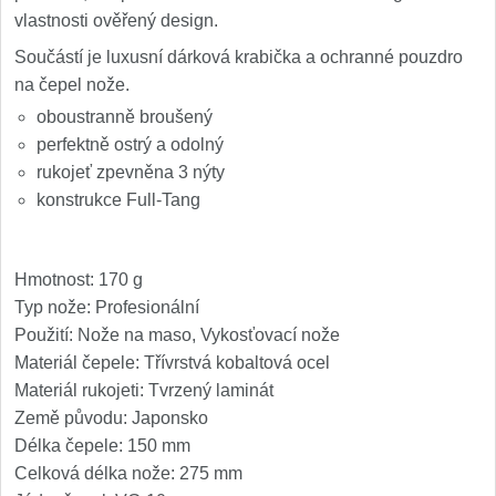
vlastnosti ověřený design.
Speciální nože
Součástí je luxusní dárková krabička a ochranné pouzdro
Vrhací nože
na čepel nože.
12
oboustranně broušený
Záchranářské
4
perfektně ostrý a odolný
rukojeť zpevněna 3 nýty
Ostření nožů
konstrukce Full-Tang
Ostřiče nožů
8
Hmotnost: 170 g
Brusné kameny
3
Typ nože: Profesionální
Použití: Nože na maso, Vykosťovací nože
Doplňky a díly
4
Materiál čepele: Třívrstvá kobaltová ocel
Materiál rukojeti: Tvrzený laminát
Nože SEBURO
Země původu: Japonsko
Délka čepele: 150 mm
Sady nožů SEBURO
6
Celková délka nože: 275 mm