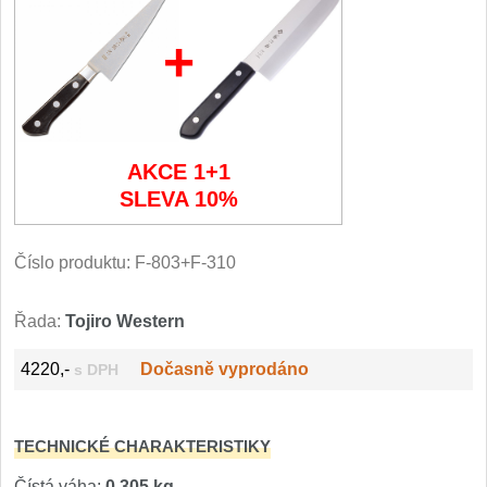
Filetovací nože
+
7
Nože na chleba
27
Vykosťovací nože
41
AKCE 1+1
SLEVA 10%
Steakové nože
2
Plátkovací nože
Číslo produktu:
F-803+F-310
27
Porcovací nože
2
Řada:
Tojiro Western
Sekáčky a speciální nože
4220,-
Dočasně vyprodáno
s DPH
15
Japonské nože
57
TECHNICKÉ CHARAKTERISTIKY
Čístá váha:
0,305 kg