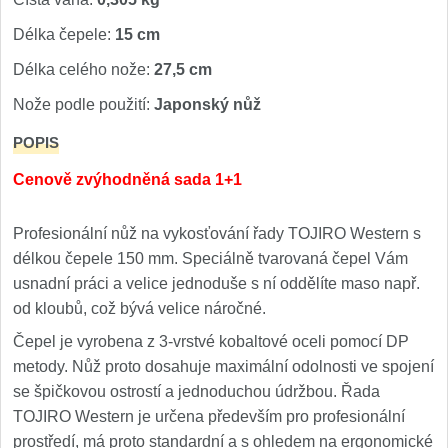
Kuchyňské příslušenství
2
Délka čepele:
15 cm
Délka celého nože:
27,5 cm
Zavírací nože
Nože podle použití:
Japonský nůž
Kapesní
6
POPIS
Taktické
Cenově zvýhodněná sada 1+1
3
Turistické
7
Profesionální nůž na vykosťování řady TOJIRO Western s
délkou čepele 150 mm. Speciálně tvarovaná čepel Vám
Speciální
4
usnadní práci a velice jednoduše s ní oddělíte maso např.
od kloubů, což bývá velice náročné.
Nože s pevnou čepelí
Čepel je vyrobena z 3-vrstvé kobaltové oceli pomocí DP
metody. Nůž proto dosahuje maximální odolnosti ve spojení
Taktické
8
se špičkovou ostrostí a jednoduchou údržbou. Řada
TOJIRO Western je určena především pro profesionální
Outdoorové
9
prostředí, má proto standardní a s ohledem na ergonomické