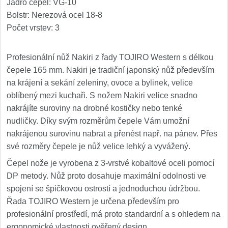
Jádro čepel: VG-10
Nože Seburo SARADA
93
Bolstr: Nerezová ocel 18-8
Počet vrstev: 3
Nože Seburo SUBAJA
92
Profesionální nůž Nakiri z řady TOJIRO Western s délkou
Nože Seburo HOKORI
37
čepele 165 mm. Nakiri je tradiční japonský nůž především
na krájení a sekání zeleniny, ovoce a bylinek, velice
Nože Seburo HOGANI
20
oblíbený mezi kuchaři. S nožem Nakiri velice snadno
nakrájíte suroviny na drobné kostičky nebo tenké
Nože Seburo WEST
21
nudličky. Díky svým rozměrům čepele Vám umožní
nakrájenou surovinu nabrat a přenést např. na pánev. Přes
Nože Tojiro
své rozměry čepele je nůž velice lehký a vyvážený.
Nože Tojiro Shippu
Čepel nože je vyrobena z 3-vrstvé kobaltové oceli pomocí
2
DP metody. Nůž proto dosahuje maximální odolnosti ve
Nože Tojiro Zen
spojení se špičkovou ostrostí a jednoduchou údržbou.
1
Řada TOJIRO Western je určena především pro
Nože Samura
profesionální prostředí, má proto standardní a s ohledem na
ergonomické vlastnosti ověřený design.