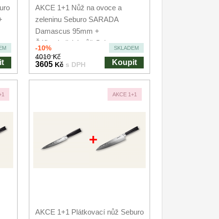
uro
AKCE 1+1 Nůž na ovoce a
+
zeleninu Seburo SARADA
Damascus 95mm +
Šéfkuchařský nůž Seburo
-10%
EM
SKLADEM
SARADA...
4010 Kč
t
Koupit
3605
Kč
s DPH
+1
AKCE 1+1
+
AKCE 1+1 Plátkovací nůž Seburo