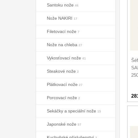
Santoku nože
46
Nože NAKIRI
17
Filetovací nože
7
Nože na chleba
27
Vykosťovací nože
41
Šéf
SA
Steakové nože
2
25
Plátkovací nože
27
28
Porcovací nože
2
Sekáčky a speciální nože
15
Japonské nože
57
Kuchyňské příslušenství
2