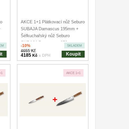
ro
AKCE 1+1 Plátkovací nůž Seburo
+
SUBAJA Damascus 195mm +
Šéfkuchařský nůž Seburo
SUBAJA Damascus 250mm
-10%
EM
SKLADEM
4655 Kč
t
Koupit
4185
Kč
s DPH
+1
AKCE 1+1
+