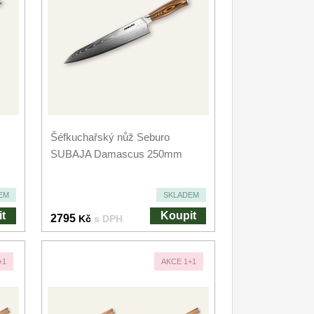
Šéfkuchařský nůž Seburo
SUBAJA Damascus 250mm
EM
SKLADEM
t
Koupit
2795
Kč
s DPH
+1
AKCE 1+1