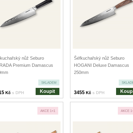
kuchařský nůž Seburo
Šéfkuchařský nůž Seburo
RADA Premium Damascus
HOGANI Deluxe Damascus
0mm
250mm
SKLADEM
SKLAD
Koupit
Koupi
15
3455
Kč
s DPH
Kč
s DPH
AKCE 1+1
AKCE 1