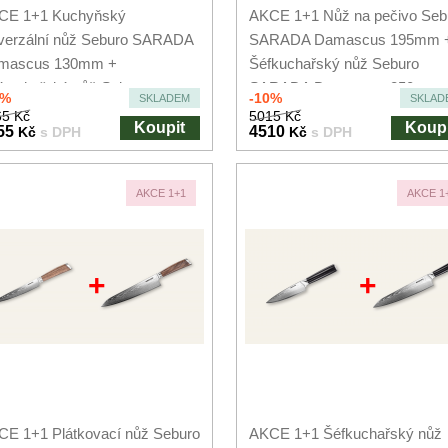
CE 1+1 Kuchyňský
AKCE 1+1 Nůž na pečivo Seb
verzální nůž Seburo SARADA
SARADA Damascus 195mm 
mascus 130mm +
Šéfkuchařský nůž Seburo
kuchařský nůž Seburo
SARADA Damascus 250mm
0%
-10%
SKLADEM
SKLAD
RADA...
5 Kč
5015 Kč
Koupit
Koupi
55
4510
Kč
s DPH
Kč
s DPH
AKCE 1+1
AKCE 1
+
+
E 1+1 Plátkovací nůž Seburo
AKCE 1+1 Šéfkuchařský nůž