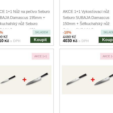
CE 1+1 Nůž na pečivo Seburo
AKCE 1+1 Vykosťovací nůž
BAJA Damascus 195mm +
Seburo SUBAJA Damascus
kuchařský nůž Seburo
150mm + Šéfkuchařský nůž
BAJA Damascus 250mm
Seburo SUBAJA Damascus...
0%
-10%
SKLADEM
SKLAD
0 Kč
4480 Kč
Koupit
Koupi
10
4030
Kč
s DPH
Kč
s DPH
AKCE 1+1
AKCE 1
+
+