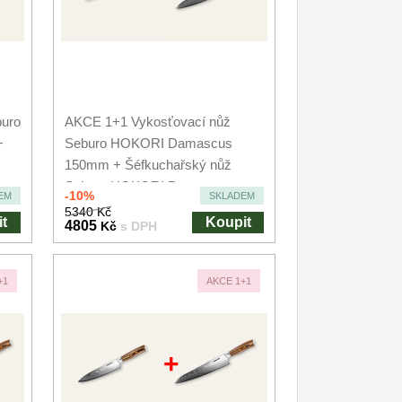
buro
AKCE 1+1 Vykosťovací nůž
+
Seburo HOKORI Damascus
150mm + Šéfkuchařský nůž
Seburo HOKORI Damascus...
-10%
EM
SKLADEM
5340 Kč
t
Koupit
4805
Kč
s DPH
+1
AKCE 1+1
+