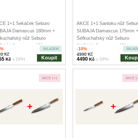
CE 1+1 Sekáček Seburo
AKCE 1+1 Santoku nůž Sebu
BAJA Damascus 180mm +
SUBAJA Damascus 175mm 
kuchařský nůž Seburo
Šéfkuchařský nůž Seburo
BAJA Damascus 250mm
SUBAJA Damascus 250mm
0%
-10%
SKLADEM
SKLAD
0 Kč
4990 Kč
Koupit
Koupi
55
4490
Kč
s DPH
Kč
s DPH
AKCE 1+1
AKCE 1
+
+