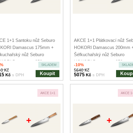
CE 1+1 Santoku nůž Seburo
AKCE 1+1 Plátkovací nůž Se
KORI Damascus 175mm +
HOKORI Damascus 200mm 
kuchařský nůž Seburo
Šéfkuchařský nůž Seburo
KORI Damascus 250mm
HOKORI Damascus 250mm
0%
-10%
SKLADEM
SKLAD
0 Kč
5640 Kč
Koupit
Koupi
15
5075
Kč
s DPH
Kč
s DPH
AKCE 1+1
AKCE 1
+
+