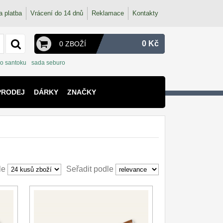
a platba
Vrácení do 14 dnů
Reklamace
Kontakty
0 Kč
0 ZBOŽÍ
o santoku
sada seburo
PRODEJ
DÁRKY
ZNAČKY
le
Seřadit podle