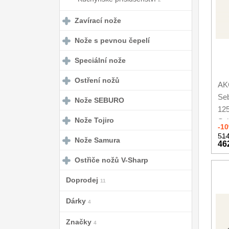
Zavírací nože
Nože s pevnou čepelí
Speciální nože
Ostření nožů
AKC
Se
Nože SEBURO
12
Nože Tojiro
Se
-1
514
Nože Samura
46
Ostřiče nožů V-Sharp
Doprodej
11
Dárky
4
Značky
4