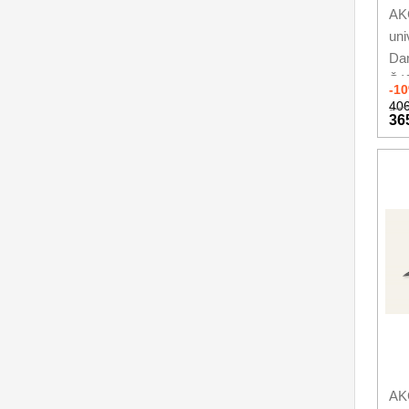
AK
uni
Da
Šéf
-1
SA
406
36
AKC