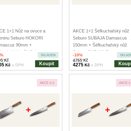
CE 1+1 Nůž na ovoce a
AKCE 1+1 Šéfkuchařský nůž
leninu Seburo HOKORI
Seburo SUBAJA Damascus
mascus 90mm +
150mm + Šéfkuchařský nůž
kuchařský nůž Seburo
Seburo SUBAJA Damascus...
0%
-10%
SKLADEM
SKLAD
KORI...
5 Kč
4755 Kč
Koupit
Koupi
05
4275
Kč
s DPH
Kč
s DPH
AKCE 1+1
AKCE 1
+
+