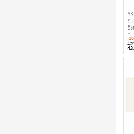
AK
SU
Šéf
SU
-1
479
43