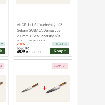
AKCE 1+1 Šéfkuchařský nůž
Seburo SUBAJA Damascus
200mm + Šéfkuchařský nůž
Seburo SUBAJA Damascus...
-10%
EM
SKLADEM
5030 Kč
t
Koupit
4525
Kč
s DPH
+1
AKCE 1+1
+