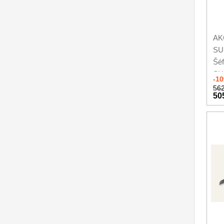
AK
SU
Šéf
SU
-1
562
50