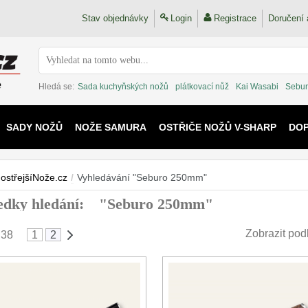
Stav objednávky
Login
Registrace
Doručení 
Hledá se:
Sada kuchyňských nožů
plátkovací nůž
Kai Wasabi
Sebur
SADY NOŽŮ
NOŽE SAMURA
OSTŘIČE NOŽŮ V-SHARP
DO
KAIJU
ostřejšíNože.cz
/
Vyhledávání "Seburo 250mm"
edky hledání: "Seburo 250mm"
Zobrazit pod
 38
1
2