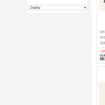
AK
HO
Šéf
HO
-1
624
56