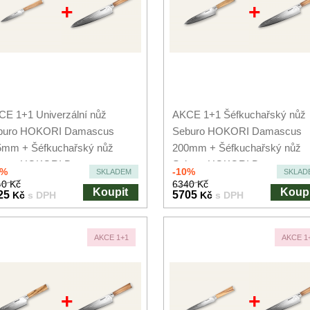
+
+
E 1+1 Univerzální nůž
AKCE 1+1 Šéfkuchařský nůž
buro HOKORI Damascus
Seburo HOKORI Damascus
5mm + Šéfkuchařský nůž
200mm + Šéfkuchařský nůž
buro HOKORI Damascus...
Seburo HOKORI Damascus...
0%
-10%
SKLADEM
SKLAD
0 Kč
6340 Kč
Koupit
Koupi
25
5705
Kč
s DPH
Kč
s DPH
AKCE 1+1
AKCE 1
+
+