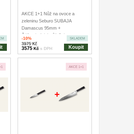
AKCE 1+1 Nůž na ovoce a
zeleninu Seburo SUBAJA
Damascus 95mm +
Šéfkuchařský nůž Seburo
-10%
EM
SKLADEM
SUBAJA...
3975 Kč
t
Koupit
3575
Kč
s DPH
+1
AKCE 1+1
+