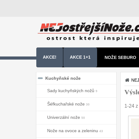
AKCE!
AKCE 1+1
NOŽE SEBURO
NOŽE SAMURA 
Kuchyňské nože
NEJ
Sady kuchyňských nožů
Výsl
9
Šéfkuchařské nože
30
1-24 z
Univerzální nože
50
Nože na ovoce a zeleninu
43