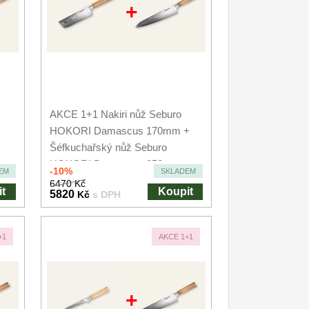
+
AKCE 1+1 Nakiri nůž Seburo
HOKORI Damascus 170mm +
Šéfkuchařský nůž Seburo
HOKORI Damascus 250mm
-10%
EM
SKLADEM
6470 Kč
t
Koupit
5820
Kč
s DPH
+1
AKCE 1+1
+