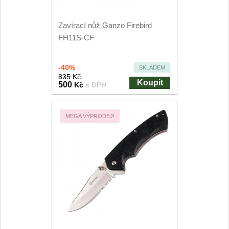
Kuchyňské příslušenství
2
Zavírací nůž Ganzo Firebird
Zavírací nože
FH11S-CF
Kapesní
6
-40%
SKLADEM
835 Kč
Koupit
500
Kč
s DPH
Taktické
3
Turistické
7
MEGA VÝPRODEJ!
Speciální
4
Nože s pevnou čepelí
Taktické
8
Outdoorové
9