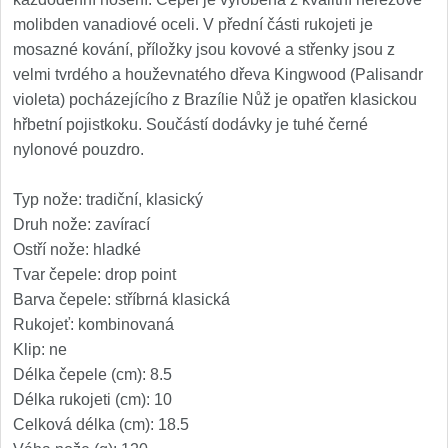
Nože Samura MO-V
4
molibden vanadiové oceli. V přední části rukojeti je
mosazné kování, příložky jsou kovové a střenky jsou z
Nože Samura Bamboo
1
velmi tvrdého a houževnatého dřeva Kingwood (Palisandr
violeta) pocházejícího z Brazílie Nůž je opatřen klasickou
Ostřiče nožů V-Sharp
hřbetní pojistkoku. Součástí dodávky je tuhé černé
nylonové pouzdro.
Brousky na nože
9
Typ nože: tradiční, klasický
Doplňky a díly
4
Druh nože: zavírací
Ostří nože: hladké
Doprodej
11
Tvar čepele: drop point
Barva čepele: stříbrná klasická
Dárky
Rukojeť: kombinovaná
4
Klip: ne
Délka čepele (cm): 8.5
Značky
4
Délka rukojeti (cm): 10
Celková délka (cm): 18.5