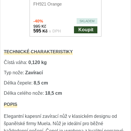
FH921 Orange
Nože Seburo SARADA
93
Nože Seburo SUBAJA
-40%
SKLADEM
92
995 Kč
Koupit
595
Kč
s DPH
Nože Seburo HOKORI
37
Nože Seburo HOGANI
20
TECHNICKÉ CHARAKTERISTIKY
Nože Seburo WEST
Čístá váha:
0,120 kg
21
Typ nože:
Zavírací
Nože Tojiro
Délka čepele:
8,5 cm
Nože Tojiro Shippu
Délka celého nože:
18,5 cm
2
POPIS
Nože Tojiro Zen
1
Elegantní kapesní zavírací nůž v klasickém designu od
Nože Samura
španělské firmy Muela. Nůž je ideální pro běžné
každodenní nošení. Čepel je vyrobena z kvalitní nerezové