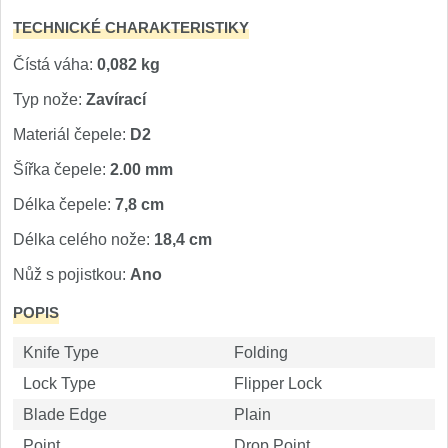
Speciální nože
TECHNICKÉ CHARAKTERISTIKY
Čístá váha:
0,082 kg
Vrhací nože
12
Typ nože:
Zavírací
Záchranářské
4
Materiál čepele:
D2
Šířka čepele:
2.00 mm
Ostření nožů
Délka čepele:
7,8 cm
Ostřiče nožů
8
Délka celého nože:
18,4 cm
Brusné kameny
Nůž s pojistkou:
Ano
3
POPIS
Doplňky a díly
4
Knife Type
Folding
Nože SEBURO
Lock Type
Flipper Lock
Blade Edge
Plain
Sady nožů SEBURO
6
Point
Drop Point