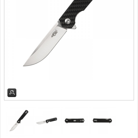
Filetovací nože
7
Nože na chleba
27
Vykosťovací nože
41
Steakové nože
2
Plátkovací nože
27
Porcovací nože
2
Sekáčky a speciální nože
15
Japonské nože
57