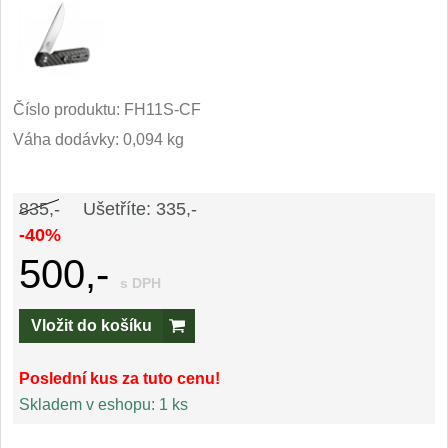
Kuchyňské příslušenství
2
Zavírací nože
Číslo produktu:
FH11S-CF
Kapesní
6
Váha dodávky: 0,094 kg
Taktické
3
835,-
Ušetříte: 335,-
Turistické
7
-40%
500,-
Speciální
4
s DPH
Nože s pevnou čepelí
Vložit do košíku
Taktické
8
Poslední kus za tuto cenu!
Skladem v eshopu:
1 ks
Outdoorové
9