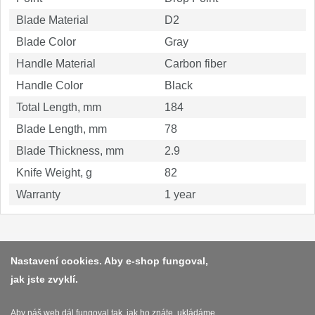
Nože Seburo SARADA
93
Blade Material
D2
Blade Color
Gray
Nože Seburo SUBAJA
92
Handle Material
Carbon fiber
Nože Seburo HOKORI
Handle Color
Black
37
Total Length, mm
184
Nože Seburo HOGANI
20
Blade Length, mm
78
Nože Seburo WEST
Blade Thickness, mm
2.9
21
Knife Weight, g
82
Nože Tojiro
Warranty
1 year
Nože Tojiro Shippu
2
Nože Tojiro Zen
Platba a dodávka
Nastavení cookies. Aby e-shop fungoval,
1
jak jste zvyklí.
Obchodní podmínky
Nože Samura
Zasady zpracovani osobnich udaju
Aby náš web dál fungoval tak, jak ho znáte, ukládáme