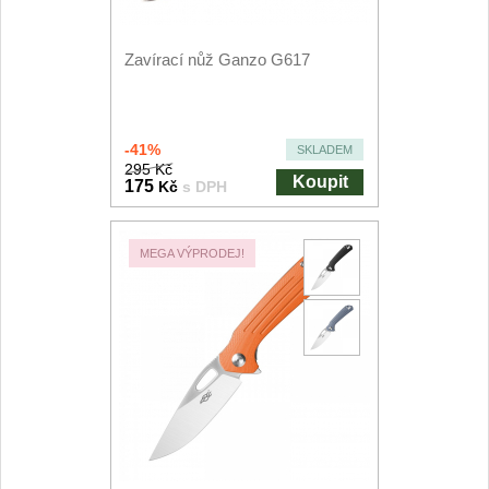
Speciální nože
Zavírací nůž Ganzo G617
Vrhací nože
12
Záchranářské
4
-41%
SKLADEM
295 Kč
Koupit
Ostření nožů
175
Kč
s DPH
Ostřiče nožů
8
MEGA VÝPRODEJ!
Brusné kameny
3
Doplňky a díly
4
Nože SEBURO
Sady nožů SEBURO
6