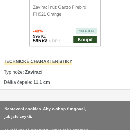
Nože Seburo SARADA
Zavírací nůž Ganzo Firebird
93
FH921 Orange
Nože Seburo SUBAJA
92
-40%
SKLADEM
Nože Seburo HOKORI
37
995 Kč
Koupit
595
Kč
s DPH
Nože Seburo HOGANI
20
TECHNICKÉ CHARAKTERISTIKY
Nože Seburo WEST
21
Typ nože:
Zavírací
Nože Tojiro
Délka čepele:
11,1 cm
Nože Tojiro Shippu
2
Nože Tojiro Zen
Platba a dodávka
1
Nastavení cookies. Aby e-shop fungoval,
jak jste zvyklí.
Obchodní podmínky
Nože Samura
Zasady zpracovani osobnich udaju