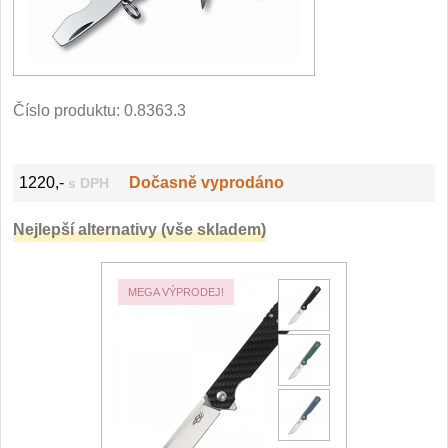
Filetovací nože
7
Nože na chleba
27
Číslo produktu:
0.8363.3
Vykosťovací nože
41
1220,-
Dočasně vyprodáno
s DPH
Steakové nože
2
Nejlepší alternativy (vše skladem)
Plátkovací nože
27
Porcovací nože
2
MEGA VÝPRODEJ!
Sekáčky a speciální nože
15
Japonské nože
57