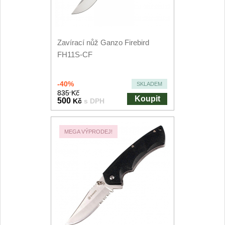
Kuchyňské příslušenství
2
Zavírací nože
Zavírací nůž Ganzo Firebird
FH11S-CF
Kapesní
6
-40%
SKLADEM
Taktické
3
835 Kč
Koupit
500
Kč
s DPH
Turistické
7
MEGA VÝPRODEJ!
Speciální
4
Nože s pevnou čepelí
Taktické
8
Outdoorové
10