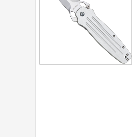
Turistické
7
Speciální
4
Nože s pevnou čepelí
Speciální nože
Ostření nožů
Nože SEBURO
Nože Tojiro
Nože Samura
Ostřiče nožů V-Sharp
Doprodej
11
Dárky
4