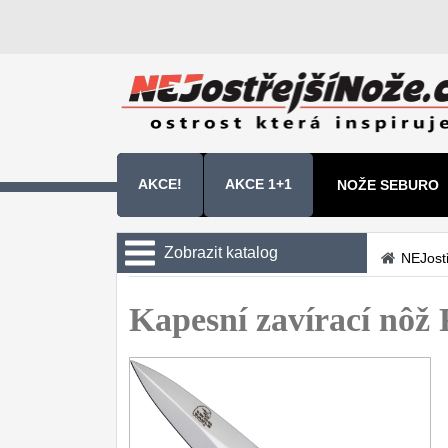
AKCE!
AKCE 1+1
NOŽE SEBURO
NOŽE SAMURA 
Zobrazit katalog
NEJost
Kuchyňské nože
Kapesní zavírací nôž 
Zavírací nože
Kapesní
6
Taktické
3