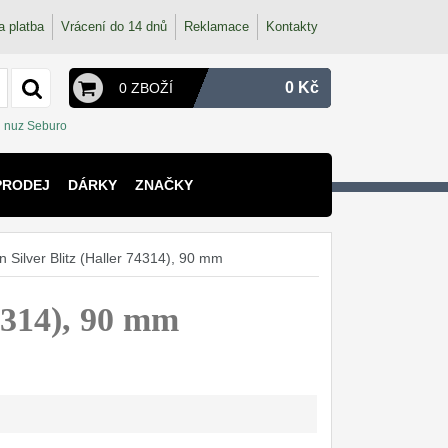
a platba
Vrácení do 14 dnů
Reklamace
Kontakty
0 Kč
0 ZBOŽÍ
nuz Seburo
PRODEJ
DÁRKY
ZNAČKY
 Silver Blitz (Haller 74314), 90 mm
74314), 90 mm