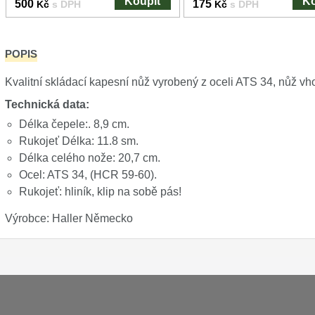
Koupit
Ko
500
175
Kč
s DPH
Kč
s DPH
POPIS
Kvalitní skládací kapesní nůž vyrobený z oceli ATS 34, nůž v
Technická data:
Délka čepele:. 8,9 cm.
Rukojeť Délka: 11.8 sm.
Délka celého nože: 20,7 cm.
Ocel: ATS 34, (HCR 59-60).
Rukojeť: hliník, klip na sobě pás!
Výrobce: Haller Německo
Platba a dodávka
Obchodní podmínky
Zasady 