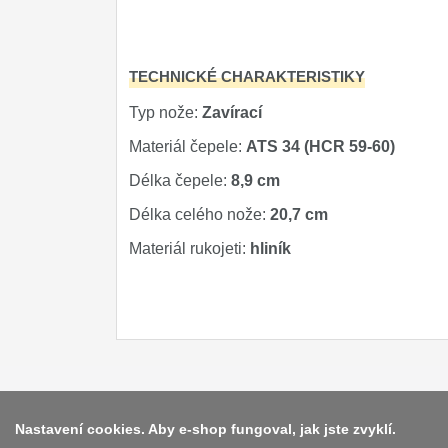
Značky
4
TECHNICKÉ CHARAKTERISTIKY
Typ nože:
Zavírací
Materiál čepele:
ATS 34 (HCR 59-60)
Délka čepele:
8,9 cm
Délka celého nože:
20,7 cm
Materiál rukojeti:
hliník
Nastavení cookies. Aby e-shop fungoval, jak jste zvyklí.