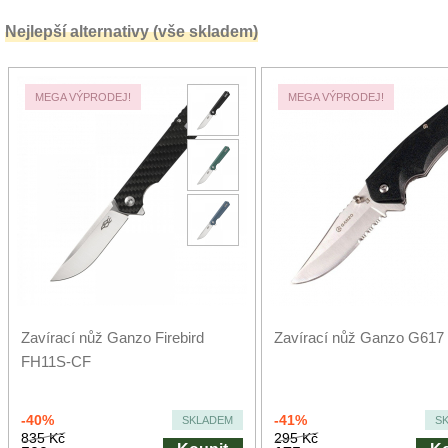
Nejlepší alternativy (vše skladem)
MEGA VÝPRODEJ!
MEGA VÝPRODEJ!
Zavírací nůž Ganzo Firebird
Zavírací nůž Ganzo G617
FH11S-CF
-40%
-41%
SKLADEM
S
835 Kč
295 Kč