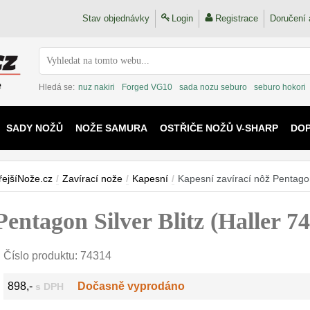
Stav objednávky
Login
Registrace
Doručení 
Hledá se:
nuz nakiri
Forged VG10
sada nozu seburo
seburo hokori
SADY NOŽŮ
NOŽE SAMURA
OSTŘIČE NOŽŮ V-SHARP
DO
KAIJU
řejšíNože.cz
/
Zavírací nože
/
Kapesní
/
Kapesní zavírací nôž Pentagon
Pentagon Silver Blitz (Haller 
Číslo produktu:
74314
898,-
Dočasně vyprodáno
s DPH