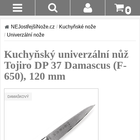
0
Stav
Akce!
NEJostřejšíNože.cz
/
Kuchyňské nože
Objednávky
/
Univerzální nože
Kuchyňské nože
Login
Kuchyňský univerzální nůž
Sady kuchyňských nožů
9
Registrace
Tojiro DP 37 Damascus (F-
Šéfkuchařské nože
30
650), 120 mm
Doručení A
Platba
Univerzální nože
50
DAMAŠKOVÝ
Vrácení Do
Nože na ovoce a
zeleninu
14 Dnů
43
Santoku nože
Reklamace
46
Nože NAKIRI
Kontakty
17