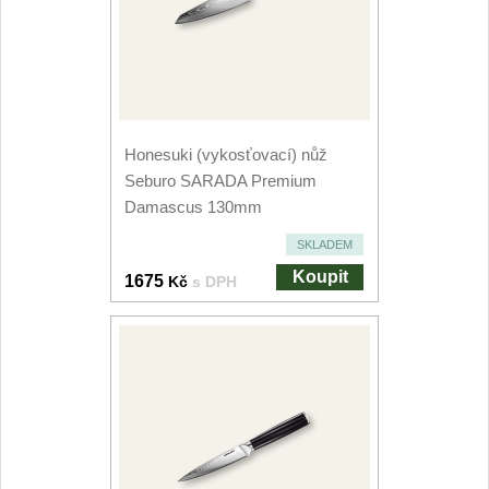
Speciální nože
Vrhací nože
12
Záchranářské
4
Honesuki (vykosťovací) nůž
Seburo SARADA Premium
Ostření nožů
Damascus 130mm
Ostřiče nožů
SKLADEM
8
Koupit
1675
Kč
s DPH
Brusné kameny
3
Doplňky a díly
4
Nože SEBURO
Sady nožů SEBURO
6