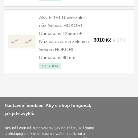
AKCE 1+1 Univerzální
nůž Seburo HOKORI
Damascus 125mm +
3010
Kč
s DPH
Nůž na ovoce a zeleninu
Seburo HOKORI
Damascus 90mm
SKLADEM
Platba a dodávka
Nastavení cookies. Aby e-shop fungoval,
jak jste zvyklí.
Obchodní podmínky
Zasady zpracovani osobnich udaju
Aby náš web dál fungoval tak, jak ho znáte, ukládáme
a přistupujeme k informacím z vašeho zařízení a