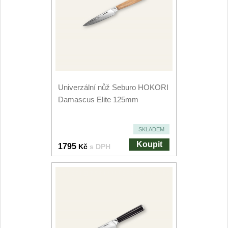
Kuchyňské příslušenství
2
Zavírací nože
Kapesní
6
Taktické
Univerzální nůž Seburo HOKORI
3
Damascus Elite 125mm
Turistické
7
SKLADEM
Speciální
4
Koupit
1795
Kč
s DPH
Nože s pevnou čepelí
Taktické
8
Outdoorové
10