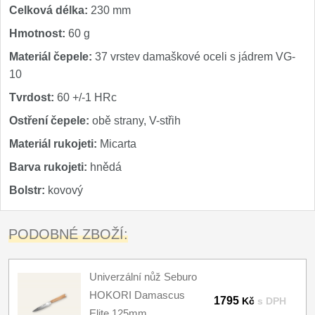
Celková délka:
230 mm
Hmotnost:
60 g
Materiál čepele:
37 vrstev damaškové oceli s jádrem VG-
10
Tvrdost:
60 +/-1 HRc
Ostření čepele:
obě strany, V-střih
Materiál rukojeti:
Micarta
Barva rukojeti:
hnědá
Bolstr:
kovový
PODOBNÉ ZBOŽÍ:
Univerzální nůž Seburo
HOKORI Damascus
1795
Kč
s DPH
Elite 125mm