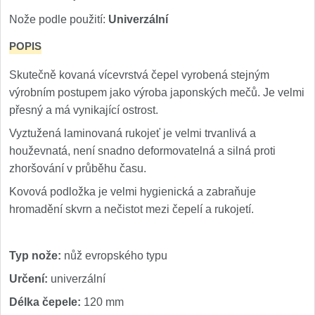
Nože Samura MO-V
4
Nože podle použití:
Univerzální
Nože Samura Bamboo
POPIS
1
Skutečně kovaná vícevrstvá čepel vyrobená stejným
Ostřiče nožů V-Sharp
výrobním postupem jako výroba japonských mečů. Je velmi
přesný a má vynikající ostrost.
Brousky na nože
12
Vyztužená laminovaná rukojeť je velmi trvanlivá a
Doplňky a díly
houževnatá, není snadno deformovatelná a silná proti
6
zhoršování v průběhu času.
Doprodej
Kovová podložka je velmi hygienická a zabraňuje
11
hromadění skvrn a nečistot mezi čepelí a rukojetí.
Dárky
4
Typ nože:
nůž evropského typu
Značky
4
Určení:
univerzální
Délka čepele:
120 mm