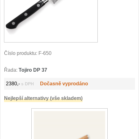
Filetovací nože
7
Nože na chleba
27
Vykosťovací nože
41
Číslo produktu:
F-650
Steakové nože
2
Řada:
Tojiro DP 37
Plátkovací nože
27
2380,-
Dočasně vyprodáno
s DPH
Porcovací nože
2
Nejlepší alternativy (vše skladem)
Sekáčky a speciální nože
15
Japonské nože
57