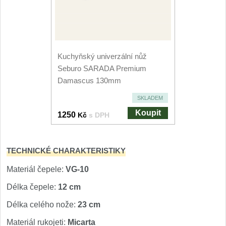
Nože Seburo SARADA
93
Nože Seburo SUBAJA
92
Kuchyňský univerzální nůž
Nože Seburo HOKORI
37
Seburo SARADA Premium
Damascus 130mm
Nože Seburo HOGANI
20
SKLADEM
Nože Seburo WEST
21
Koupit
1250
Kč
s DPH
Nože Tojiro
TECHNICKÉ CHARAKTERISTIKY
Nože Tojiro Shippu
2
Materiál čepele:
VG-10
Nože Tojiro Zen
Délka čepele:
12 cm
1
Délka celého nože:
23 cm
Nože Samura
Materiál rukojeti:
Micarta