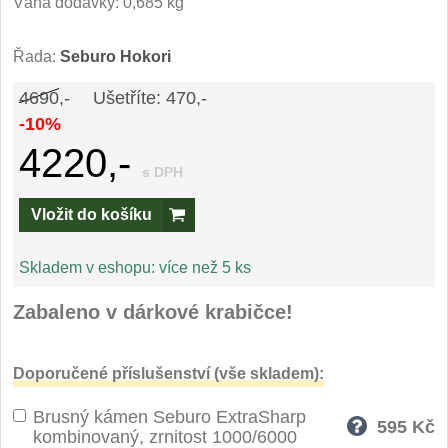
Váha dodávky: 0,685 kg
Speciální nože
Řada:
Seburo Hokori
Vrhací nože
12
4690,-
Ušetříte: 470,-
Záchranářské
-10%
4
4220,-
Ostření nožů
s DPH
Vložit do košíku
Ostřiče nožů
8
Brusné kameny
Skladem v eshopu:
více než 5 ks
3
Zabaleno v dárkové krabičce!
Doplňky a díly
4
Nože SEBURO
Doporučené příslušenství (vše skladem):
Brusný kámen Seburo ExtraSharp
Sady nožů SEBURO
6
595
Kč
kombinovaný, zrnitost 1000/6000