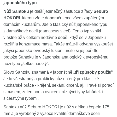
japonského typu:
Nůž Santoku
je další jedinečný zástupce z řady
Seburo
HOKORI
, kterou vřele doporučujeme všem zapáleným
domácím kuchařům. Jde o klasický nůž japonského typu
z damaškové oceli (damascus steel). Tento typ vznikl
vlastně až v celkem nedávné době, když se v Japonsku
rozšířila konzumace masa. Takže máte-li odvahu vyzkoušet
jakýsi japonsko-evropský fusion, určitě si jej pořiďte,
protože Santoku je v Japonsku analogický k evropskému
noži typu „šéfkuchařský“.
Slovo Santoku znamená v japonštině „
tři způsoby použití
“.
Je to všestranný a praktický nůž určený pro klasické
kuchařské práce - krájení, sekání, drcení, aj. Hravě si poradí
s masem, zeleninou a ovocem, různými typy lahůdek i
s čerstvými rybami.
Santoku nůž Seburo HOKORI je nůž s délkou čepele 175
mm a je vyrobený z vysoce kvalitní damaškové oceli