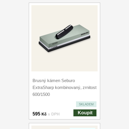
Brusný kámen Seburo
ExtraSharp kombinovaný, zrnitost
600/1500
SKLADEM
Koupit
595
Kč
s DPH