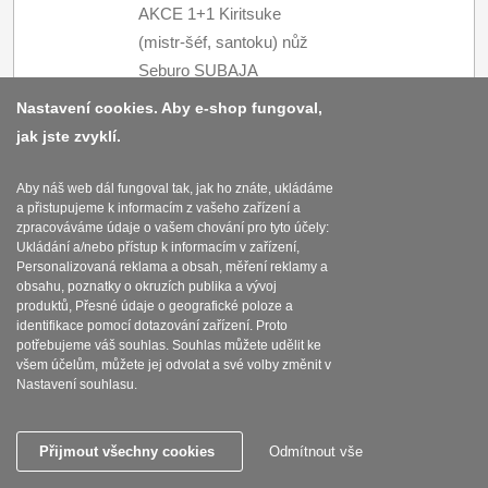
AKCE 1+1 Kiritsuke
(mistr-šéf, santoku) nůž
Seburo SUBAJA
4570
Kč
s DPH
Damascus 180mm +
Nastavení cookies. Aby e-shop fungoval,
Sekáček Seburo
Koupit
jak jste zvyklí.
SUBAJA Damascus
180mm
Aby náš web dál fungoval tak, jak ho znáte, ukládáme
a přistupujeme k informacím z vašeho zařízení a
SKLADEM
zpracováváme údaje o vašem chování pro tyto účely:
Ukládání a/nebo přístup k informacím v zařízení,
Personalizovaná reklama a obsah, měření reklamy a
AKCE 1+1 Santoku nůž
obsahu, poznatky o okruzích publika a vývoj
produktů, Přesné údaje o geografické poloze a
Seburo SUBAJA
identifikace pomocí dotazování zařízení. Proto
Damascus 175mm +
4515
potřebujeme váš souhlas. Souhlas můžete udělit ke
Kč
s DPH
Sekáček Seburo
všem účelům, můžete jej odvolat a své volby změnit v
Koupit
Nastavení souhlasu.
SUBAJA Damascus
180mm
Přijmout všechny cookies
Odmítnout vše
SKLADEM