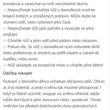
korodovat a zanechat na noži nevzhledné skvrny.
✅ Nepoužívejte kuchařský nůž z damaškové oceli ke
krájení tvrdých a zmražených potravin. Může dojíte ke
zlomení ostří, nebo vylomení jeho části.
✅ Nepoužívejte nůž jako páčidlo a vyvarujte se jeho
ohýbání.
✅ Chraňte nůž a jeho ostří před pádem nebo nárazem.
✅ Pokud víte, že nůž z damaškové oceli nebudete delší
dobu potřebovat, je vhodné jej potřít olejem a zabalit do
hadříku, nebo novin.
✅ Nůž ukládejte na bezpečné místo a chraňte před dětmi!
Údržba rukojeti
:
Rukojeť z olivového dřeva vyžaduje občasnou péči. Dřevo
je živý materiál, a proto k němu tak musíme přistupovat. I
když je řádně vyschlé, reaguje na změnu vlhkosti, takže
může docházet k jeho zkroucení nebo i prasknutí. Těmto
změnám lze předejít dodržováním dvou jednoduchých