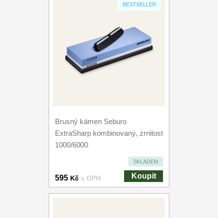
BESTSELLER
Brusný kámen Seburo
ExtraSharp kombinovaný, zrnitost
1000/6000
SKLADEM
Koupit
595
Kč
s DPH