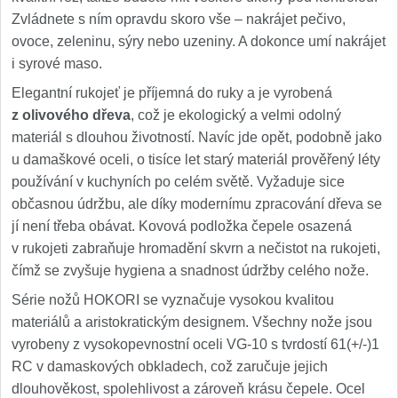
Zvládnete s ním opravdu skoro vše – nakrájet pečivo,
ovoce, zeleninu, sýry nebo uzeniny. A dokonce umí nakrájet
i syrové maso.
Elegantní rukojeť je příjemná do ruky a je vyrobená
z olivového dřeva
, což je ekologický a velmi odolný
materiál s dlouhou životností. Navíc jde opět, podobně jako
u damaškové oceli, o tisíce let starý materiál prověřený léty
používání v kuchyních po celém světě. Vyžaduje sice
občasnou údržbu, ale díky modernímu zpracování dřeva se
jí není třeba obávat. Kovová podložka čepele osazená
v rukojeti zabraňuje hromadění skvrn a nečistot na rukojeti,
čímž se zvyšuje hygiena a snadnost údržby celého nože.
Série nožů HOKORI se vyznačuje vysokou kvalitou
materiálů a aristokratickým designem. Všechny nože jsou
vyrobeny z vysokopevnostní oceli VG-10 s tvrdostí 61(+/-)1
RC v damaskových obkladech, což zaručuje jejich
dlouhověkost, spolehlivost a zároveň krásu čepele. Ocel