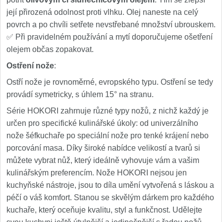
její přirozená odolnost proti vlhku. Olej naneste na celý
povrch a po chvíli setřete nevstřebané množství ubrouskem.
✅ Při pravidelném používání a mytí doporučujeme ošetření
olejem občas zopakovat.
Ostření nože
:
Ostří nože je rovnoměrné, evropského typu. Ostření se tedy
provádí symetricky, s úhlem 15° na stranu.
Série HOKORI zahrnuje různé typy nožů, z nichž každý je
určen pro specifické kulinářské úkoly: od univerzálního
nože šéfkuchaře po speciální nože pro tenké krájení nebo
porcování masa. Díky široké nabídce velikostí a tvarů si
můžete vybrat nůž, který ideálně vyhovuje vám a vašim
kulinářským preferencím. Nože HOKORI nejsou jen
kuchyňské nástroje, jsou to díla umění vytvořená s láskou a
péčí o váš komfort. Stanou se skvělým dárkem pro každého
kuchaře, který oceňuje kvalitu, styl a funkčnost. Udělejte