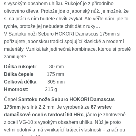
s vysokým obsahem uhlíku. Rukojeť je z přírodního
olivového dřeva. Protože jde o japonský nůž, je možné, že
si na práci s ním budete chvíli zvykat. Ale věřte nám, jde to
rychle, protože jej nebudete chtít dát z ruky…
V Santoku noži Seburo HOKORI Damascus 175mm si
pořizujete japonskou tradici spojující klasické a moderní
materiály. Vzniká tak jedinečná kombinace, kterou si prostě
zamilujete.
Délka rukojeti
: 130 mm
Délka čepele
: 175 mm
Celková délka
: 305 mm
Hmotnost
: 215 g
Čepel
Santoku nože Seburo HOKORI Damascus
175mm
je silná 2,2 mm. Je vyrobená ze
67 vrstev
damaškové oceli s tvrdostí 60 HRc
, jádro je zhotovené
z oceli VG-10 s vysokým obsahem uhlíku. Nůž je proto
velmi odolný a má vynikající krájecí vlastnosti – značnou