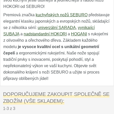
svou kuchyni ještě útulnější a jedinečnější s řadou nožů
HOKORI od SEBURO!
Premiová značka
kuchyňských nožů SEBURO
představuje
elegantní klasiku japonských a evropských nožů, skládající
se z několika sérií:
univerzální SARADA
,
vynikající
SUBAJA
a
nadstandardní HOKORI
a
HOGANI
s rukojeťmi
z olivového a ořechového dřeva. Základem každého
modelu
je vysoce kvalitní ocel s unikátní geometrií
čepelí
a ergonomickými rukojeťmi. Naše nože spojují
tradiční prvky s inovacemi, poskytují pohodlí, styl a
nepřekonatelný výkon ve vaší kuchyni. Objevte svět
dokonalého krájení s noži SEBURO a užijte si proces
přípravy oblíbených jídel!
DOPORUČUJEME ZAKOUPIT SPOLEČNĚ SE
ZBOŽÍM (VŠE SKLADEM):
1-3 z 3