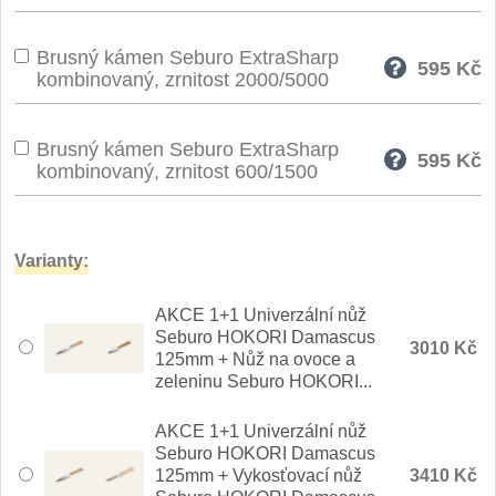
Nože Seburo SARADA
93
Brusný kámen Seburo ExtraSharp
595
Kč
Nože Seburo SUBAJA
kombinovaný, zrnitost 2000/5000
92
Nože Seburo HOKORI
37
Brusný kámen Seburo ExtraSharp
595
Kč
kombinovaný, zrnitost 600/1500
Nože Seburo HOGANI
20
Nože Seburo WEST
21
Varianty:
Nože Tojiro
AKCE 1+1 Univerzální nůž
Seburo HOKORI Damascus
Nože Tojiro Shippu
3010 Kč
2
125mm + Nůž na ovoce a
zeleninu Seburo HOKORI...
Nože Tojiro Zen
1
AKCE 1+1 Univerzální nůž
Seburo HOKORI Damascus
Nože Samura
125mm + Vykosťovací nůž
3410 Kč