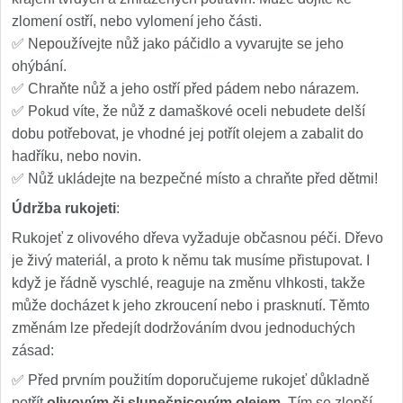
zlomení ostří, nebo vylomení jeho části.
✅ Nepoužívejte nůž jako páčidlo a vyvarujte se jeho
ohýbání.
✅ Chraňte nůž a jeho ostří před pádem nebo nárazem.
✅ Pokud víte, že nůž z damaškové oceli nebudete delší
dobu potřebovat, je vhodné jej potřít olejem a zabalit do
hadříku, nebo novin.
✅ Nůž ukládejte na bezpečné místo a chraňte před dětmi!
Údržba rukojeti
:
Rukojeť z olivového dřeva vyžaduje občasnou péči. Dřevo
je živý materiál, a proto k němu tak musíme přistupovat. I
když je řádně vyschlé, reaguje na změnu vlhkosti, takže
může docházet k jeho zkroucení nebo i prasknutí. Těmto
změnám lze předejít dodržováním dvou jednoduchých
zásad:
✅ Před prvním použitím doporučujeme rukojeť důkladně
potřít
olivovým či slunečnicovým olejem
. Tím se zlepší