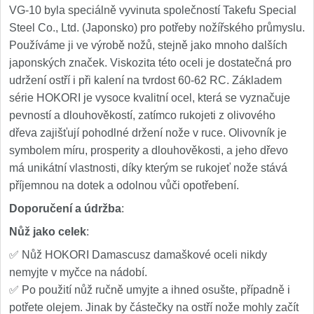
VG-10 byla speciálně vyvinuta společností Takefu Special
Steel Co., Ltd. (Japonsko) pro potřeby nožířského průmyslu.
Používáme ji ve výrobě nožů, stejně jako mnoho dalších
japonských značek. Viskozita této oceli je dostatečná pro
udržení ostří i při kalení na tvrdost 60-62 RC. Základem
série HOKORI je vysoce kvalitní ocel, která se vyznačuje
pevností a dlouhověkostí, zatímco rukojeti z olivového
dřeva zajišťují pohodlné držení nože v ruce. Olivovník je
symbolem míru, prosperity a dlouhověkosti, a jeho dřevo
má unikátní vlastnosti, díky kterým se rukojeť nože stává
příjemnou na dotek a odolnou vůči opotřebení.
Doporučení a údržba
:
Nůž jako celek
:
✅ Nůž HOKORI Damascusz damaškové oceli nikdy
nemyjte v myčce na nádobí.
✅ Po použití nůž ručně umyjte a ihned osušte, případně i
potřete olejem. Jinak by částečky na ostří nože mohly začít