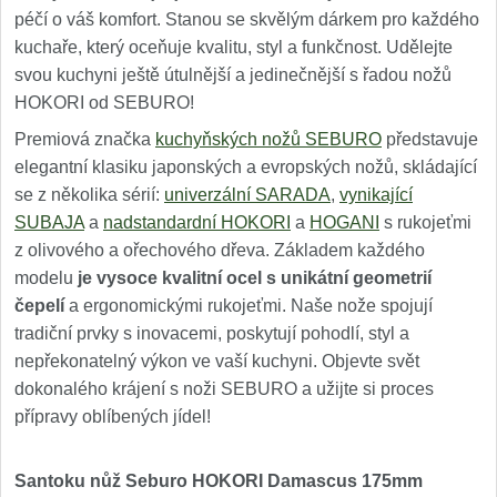
péčí o váš komfort. Stanou se skvělým dárkem pro každého
kuchaře, který oceňuje kvalitu, styl a funkčnost. Udělejte
svou kuchyni ještě útulnější a jedinečnější s řadou nožů
HOKORI od SEBURO!
Premiová značka
kuchyňských nožů SEBURO
představuje
elegantní klasiku japonských a evropských nožů, skládající
se z několika sérií:
univerzální SARADA
,
vynikající
SUBAJA
a
nadstandardní HOKORI
a
HOGANI
s rukojeťmi
z olivového a ořechového dřeva. Základem každého
modelu
je vysoce kvalitní ocel s unikátní geometrií
čepelí
a ergonomickými rukojeťmi. Naše nože spojují
tradiční prvky s inovacemi, poskytují pohodlí, styl a
nepřekonatelný výkon ve vaší kuchyni. Objevte svět
dokonalého krájení s noži SEBURO a užijte si proces
přípravy oblíbených jídel!
Santoku nůž Seburo HOKORI Damascus 175mm