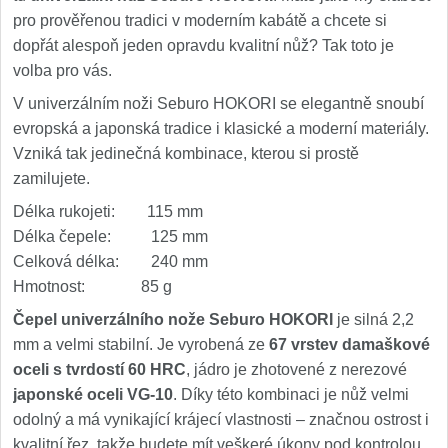
pro prověřenou tradici v moderním kabátě a chcete si
dopřát alespoň jeden opravdu kvalitní nůž? Tak toto je
volba pro vás.
V univerzálním noži Seburo HOKORI se elegantně snoubí
evropská a japonská tradice i klasické a moderní materiály.
Vzniká tak jedinečná kombinace, kterou si prostě
zamilujete.
Délka rukojeti: 115 mm
Délka čepele: 125 mm
Celková délka: 240 mm
Hmotnost: 85 g
Čepel univerzálního nože Seburo HOKORI
je silná 2,2
mm a velmi stabilní. Je vyrobená ze
67 vrstev damaškové
oceli s tvrdostí 60 HRC
, jádro je zhotovené z nerezové
japonské oceli VG-10
. Díky této kombinaci je nůž velmi
odolný a má vynikající krájecí vlastnosti – značnou ostrost i
kvalitní řez, takže budete mít veškeré úkony pod kontrolou.