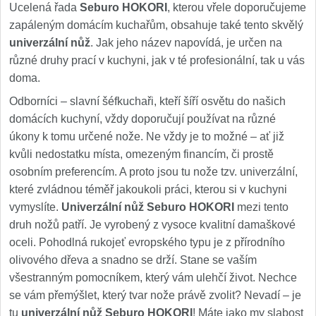
Ucelená řada
Seburo HOKORI
, kterou vřele doporučujeme
zapáleným domácím kuchařům, obsahuje také tento skvělý
univerzální nůž
. Jak jeho název napovídá, je určen na
různé druhy prací v kuchyni, jak v té profesionální, tak u vás
doma.
Odborníci – slavní šéfkuchaři, kteří šíří osvětu do našich
domácích kuchyní, vždy doporučují používat na různé
úkony k tomu určené nože. Ne vždy je to možné – ať již
kvůli nedostatku místa, omezeným financím, či prostě
osobním preferencím. A proto jsou tu nože tzv. univerzální,
které zvládnou téměř jakoukoli práci, kterou si v kuchyni
vymyslíte.
Univerzální nůž Seburo HOKORI
mezi tento
druh nožů patří. Je vyrobený z vysoce kvalitní damaškové
oceli. Pohodlná rukojeť evropského typu je z přírodního
olivového dřeva a snadno se drží. Stane se vaším
všestranným pomocníkem, který vám ulehčí život. Nechce
se vám přemýšlet, který tvar nože právě zvolit? Nevadí – je
tu
univerzální nůž Seburo HOKORI
! Máte jako my slabost