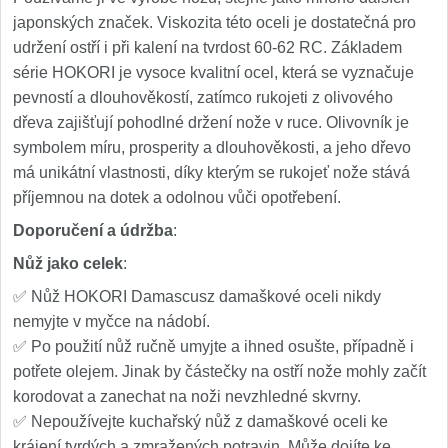
japonských značek. Viskozita této oceli je dostatečná pro
udržení ostří i při kalení na tvrdost 60-62 RC. Základem
série HOKORI je vysoce kvalitní ocel, která se vyznačuje
pevností a dlouhověkostí, zatímco rukojeti z olivového
dřeva zajišťují pohodlné držení nože v ruce. Olivovník je
symbolem míru, prosperity a dlouhověkosti, a jeho dřevo
má unikátní vlastnosti, díky kterým se rukojeť nože stává
příjemnou na dotek a odolnou vůči opotřebení.
Doporučení a údržba
:
Nůž jako celek
:
✅ Nůž HOKORI Damascusz damaškové oceli nikdy
nemyjte v myčce na nádobí.
✅ Po použití nůž ručně umyjte a ihned osušte, případně i
potřete olejem. Jinak by částečky na ostří nože mohly začít
korodovat a zanechat na noži nevzhledné skvrny.
✅ Nepoužívejte kuchařský nůž z damaškové oceli ke
krájení tvrdých a zmražených potravin. Může dojíte ke