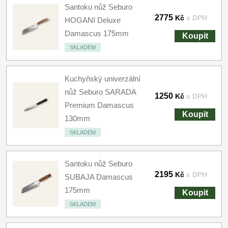
Santoku nůž Seburo
2775
Kč
s DPH
HOGANI Deluxe
Damascus 175mm
Koupit
SKLADEM
Kuchyňský univerzální
nůž Seburo SARADA
1250
Kč
s DPH
Premium Damascus
Koupit
130mm
SKLADEM
Santoku nůž Seburo
2195
Kč
s DPH
SUBAJA Damascus
175mm
Koupit
SKLADEM