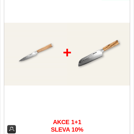
Filetovací nože
7
Nože na chleba
27
Vykosťovací nože
41
+
Steakové nože
2
Plátkovací nože
27
Porcovací nože
2
Sekáčky a speciální nože
15
Japonské nože
AKCE 1+1
57
SLEVA 10%