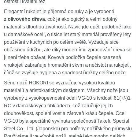
ostrost i kvalitní řez
Elegantní rukojeť je příjemná do ruky a je vyrobená
z olivového dřeva
, což je ekologický a velmi odolný
materiál s dlouhou životností. Navíc jde opět, podobně jako
u damaškové oceli, o tisíce let starý materiál prověřený léty
používání v kuchyních po celém světě. Vyžaduje sice
občasnou údržbu, ale díky modernímu zpracování dřeva se
jí není třeba obávat. Kovová podložka čepele osazená
v rukojeti zabraňuje hromadění skvrn a nečistot na rukojeti,
čímž se zvyšuje hygiena a snadnost údržby celého nože.
Série nožů HOKORI se vyznačuje vysokou kvalitou
materiálů a aristokratickým designem. Všechny nože jsou
vyrobeny z vysokopevnostní oceli VG-10 s tvrdostí 61(+/-)1
RC v damaskových obkladech, což zaručuje jejich
dlouhověkost, spolehlivost a zároveň krásu čepele. Ocel
VG-10 byla speciálně vyvinuta společností Takefu Special
Steel Co., Ltd. (Japonsko) pro potřeby nožířského průmyslu.
Používáme ji ve výrobě nožů, stejně jako mnoho dalších