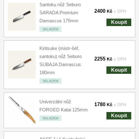
Santoku nůž Seburo
2400
Kč
s DPH
SARADA Premium
Damascus 175mm
Koupit
SKLADEM
Kiritsuke (mistr-šéf,
santoku) nůž Seburo
2255
Kč
s DPH
SUBAJA Damascus
Koupit
180mm
SKLADEM
Univerzální nůž
1780
Kč
s DPH
FORGED Katai 125mm
Koupit
SKLADEM