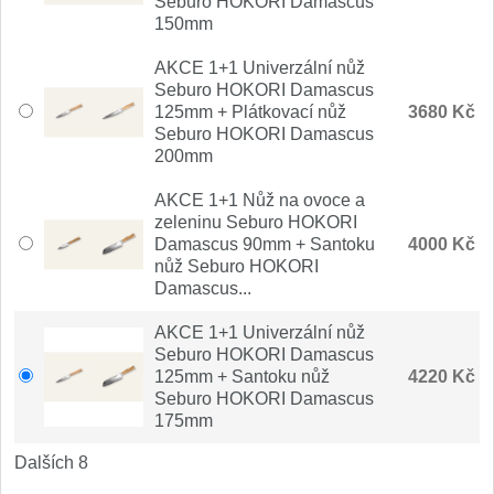
Seburo HOKORI Damascus
Nože Samura MO-V
150mm
4
AKCE 1+1 Univerzální nůž
Nože Samura Bamboo
1
Seburo HOKORI Damascus
125mm + Plátkovací nůž
3680 Kč
Ostřiče nožů V-Sharp
Seburo HOKORI Damascus
200mm
Brousky na nože
12
AKCE 1+1 Nůž na ovoce a
zeleninu Seburo HOKORI
Doplňky a díly
Damascus 90mm + Santoku
6
4000 Kč
nůž Seburo HOKORI
Damascus...
Doprodej
11
AKCE 1+1 Univerzální nůž
Dárky
Seburo HOKORI Damascus
4
125mm + Santoku nůž
4220 Kč
Seburo HOKORI Damascus
Značky
175mm
4
Dalších 8