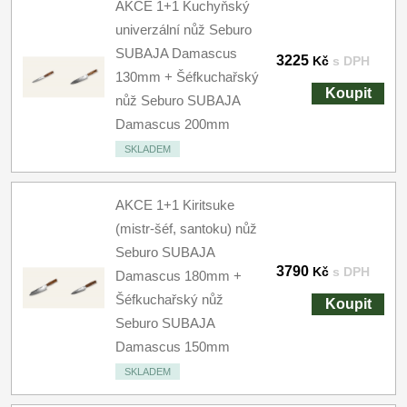
AKCE 1+1 Kuchyňský
univerzální nůž Seburo
SUBAJA Damascus
3225
Kč
s DPH
130mm + Šéfkuchařský
Koupit
nůž Seburo SUBAJA
Damascus 200mm
SKLADEM
AKCE 1+1 Kiritsuke
(mistr-šéf, santoku) nůž
Seburo SUBAJA
3790
Kč
s DPH
Damascus 180mm +
Šéfkuchařský nůž
Koupit
Seburo SUBAJA
Damascus 150mm
SKLADEM