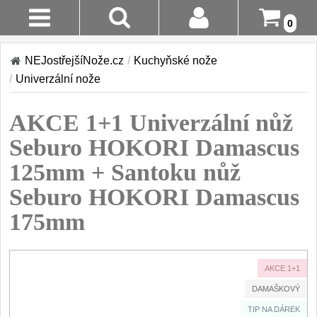
0
Stav
Akce!
NEJostřejšíNože.cz
/
Kuchyňské nože
Objednávky
/
Univerzální nože
Kuchyňské nože
Login
AKCE 1+1 Univerzální nůž
Sady kuchyňských nožů
9
Registrace
Seburo HOKORI Damascus
Šéfkuchařské nože
30
125mm + Santoku nůž
Doručení A
Platba
Seburo HOKORI Damascus
Univerzální nože
50
175mm
Vrácení Do
Nože na ovoce a
zeleninu
14 Dnů
43
AKCE 1+1
Santoku nože
Reklamace
46
DAMAŠKOVÝ
Nože NAKIRI
Kontakty
TIP NA DÁREK
17