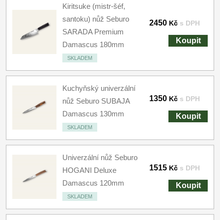
Kiritsuke (mistr-šéf,
santoku) nůž Seburo
2450
Kč
s DPH
SARADA Premium
Koupit
Damascus 180mm
SKLADEM
Kuchyňský univerzální
1350
Kč
s DPH
nůž Seburo SUBAJA
Damascus 130mm
Koupit
SKLADEM
Univerzální nůž Seburo
1515
Kč
s DPH
HOGANI Deluxe
Damascus 120mm
Koupit
SKLADEM