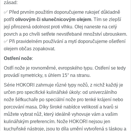
zásad:
✅ Před prvním použitím doporučujeme rukojeť důkladně
potřít
olivovým či slunečnicovým olejem
. Tím se zlepší
její přirozená odolnost proti vlhku. Olej naneste na celý
povrch a po chvíli setřete nevstřebané množství ubrouskem.
✅ Při pravidelném používání a mytí doporučujeme ošetření
olejem občas zopakovat.
Ostření nože
:
Ostří nože je rovnoměrné, evropského typu. Ostření se tedy
provádí symetricky, s úhlem 15° na stranu.
Série HOKORI zahrnuje různé typy nožů, z nichž každý je
určen pro specifické kulinářské úkoly: od univerzálního
nože šéfkuchaře po speciální nože pro tenké krájení nebo
porcování masa. Díky široké nabídce velikostí a tvarů si
můžete vybrat nůž, který ideálně vyhovuje vám a vašim
kulinářským preferencím. Nože HOKORI nejsou jen
kuchyňské nástroje, jsou to díla umění vytvořená s láskou a