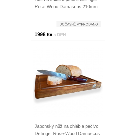
Kuchyňské příslušenství
Rose-Wood Damascus 210mm
2
Zavírací nože
DOČASNĚ VYPRODÁNO
1998
Kč
s DPH
Kapesní
6
Taktické
3
Turistické
7
Speciální
4
Nože s pevnou čepelí
Taktické
8
Japonský nůž na chléb a pečivo
Outdoorové
9
Dellinger Rose-Wood Damascus