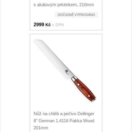
s akátovým prkénkem, 210mm
Speciální nože
DOČASNĚ VYPRODÁNO
Vrhací nože
12
2999
Kč
s DPH
Záchranářské
4
Ostření nožů
Ostřiče nožů
8
Brusné kameny
3
Doplňky a díly
4
Nože SEBURO
Nůž na chléb a pečivo Dellinger
8" German 1.4116 Pakka Wood
Sady nožů SEBURO
6
201mm