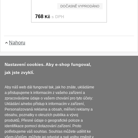
Nože Seburo SARADA
DOČASNĚ VYPRODÁNO
93
768
Kč
s DPH
Nože Seburo SUBAJA
92
Nože Seburo HOKORI
37
Nahoru
Nože Seburo HOGANI
20
Platba a dodávka
Nastavení cookies. Aby e-shop fungoval,
Nože Seburo WEST
21
jak jste zvyklí.
Obchodní podmínky
Nože Tojiro
Zasady zpracovani osobnich udaju
Aby náš web dál fungoval tak, jak ho znáte, ukládáme
a přistupujeme k informacím z vašeho zařízení a
Nože Tojiro Shippu
Reklamační řád
zpracováváme údaje o vašem chování pro tyto účely:
2
Ukládání a/nebo přístup k informacím v zařízení,
O nožích
Personalizovaná reklama a obsah, měření reklamy a
Nože Tojiro Zen
1
obsahu, poznatky o okruzích publika a vývoj
produktů, Přesné údaje o geografické poloze a
Nastavení souborů cookies
identifikace pomocí dotazování zařízení. Proto
Nože Samura
potřebujeme váš souhlas. Souhlas můžete udělit ke
všem účelům, můžete jej odvolat a své volby změnit v