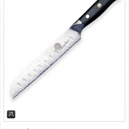
Filetovací nože
7
Nože na chleba
27
Vykosťovací nože
41
Steakové nože
2
Plátkovací nože
27
Porcovací nože
2
Sekáčky a speciální nože
15
Japonské nože
57