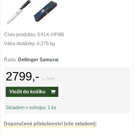
Kuchyňské příslušenství
2
Zavírací nože
Číslo produktu:
SXLK-HP8B
Kapesní
6
Váha dodávky: 0,276 kg
Taktické
3
Řada:
Dellinger Samurai
Turistické
7
2799,-
s DPH
Speciální
4
Vložit do košíku
Nože s pevnou čepelí
Skladem v eshopu:
1 ks
Taktické
8
Doporučené příslušenství (vše skladem):
Outdoorové
9