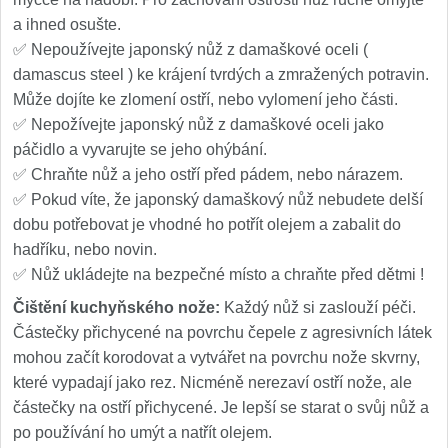
a ihned osušte.
✅ Nepoužívejte japonský nůž z damaškové oceli (
damascus steel ) ke krájení tvrdých a zmražených potravin.
Může dojíte ke zlomení ostří, nebo vylomení jeho části.
✅ Nepožívejte japonský nůž z damaškové oceli jako
páčidlo a vyvarujte se jeho ohýbání.
✅ Chraňte nůž a jeho ostří před pádem, nebo nárazem.
✅ Pokud víte, že japonský damaškový nůž nebudete delší
dobu potřebovat je vhodné ho potřít olejem a zabalit do
hadříku, nebo novin.
✅ Nůž ukládejte na bezpečné místo a chraňte před dětmi !
Čištění kuchyňského nože:
Každý nůž si zaslouží péči.
Částečky přichycené na povrchu čepele z agresivních látek
mohou začít korodovat a vytvářet na povrchu nože skvrny,
které vypadají jako rez. Nicméně nerezaví ostří nože, ale
částečky na ostří přichycené. Je lepší se starat o svůj nůž a
po používání ho umýt a natřít olejem.