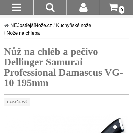
0
Stav
Akce!
NEJostřejšíNože.cz
/
Kuchyňské nože
Objednávky
/
Nože na chleba
Kuchyňské nože
Login
Nůž na chléb a pečivo
Sady kuchyňských nožů
9
Registrace
Dellinger Samurai
Šéfkuchařské nože
30
Professional Damascus VG-
Doručení A
Platba
10 195mm
Univerzální nože
50
Vrácení Do
Nože na ovoce a
zeleninu
14 Dnů
DAMAŠKOVÝ
43
Santoku nože
Reklamace
46
Nože NAKIRI
Kontakty
17