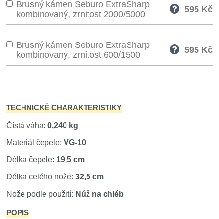
Brusný kámen Seburo ExtraSharp
595
Kč
Speciální nože
kombinovaný, zrnitost 2000/5000
Vrhací nože
12
Brusný kámen Seburo ExtraSharp
595
Kč
kombinovaný, zrnitost 600/1500
Záchranářské
4
Ostření nožů
Ostřiče nožů
TECHNICKÉ CHARAKTERISTIKY
8
Čístá váha:
0,240 kg
Brusné kameny
3
Materiál čepele:
VG-10
Doplňky a díly
4
Délka čepele:
19,5 cm
Délka celého nože:
32,5 cm
Nože SEBURO
Nože podle použití:
Nůž na chléb
Sady nožů SEBURO
6
POPIS