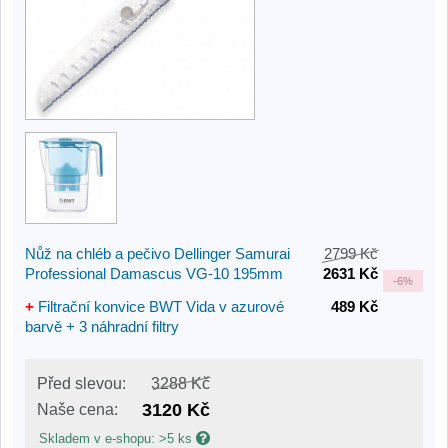
Nůž na chléb a pečivo Dellinger Samurai
2799 Kč
Professional Damascus VG-10 195mm
2631 Kč
-
6%
+
Filtrační konvice BWT Vida v azurové
489 Kč
barvě + 3 náhradní filtry
Před slevou:
3288 Kč
3120 Kč
Naše cena:
Skladem v e-shopu: >5 ks