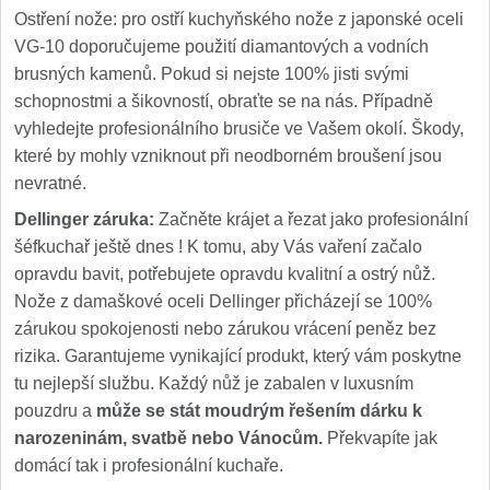
Ostření nože: pro ostří kuchyňského nože z japonské oceli
VG-10 doporučujeme použití diamantových a vodních
brusných kamenů. Pokud si nejste 100% jisti svými
schopnostmi a šikovností, obraťte se na nás. Případně
vyhledejte profesionálního brusiče ve Vašem okolí. Škody,
které by mohly vzniknout při neodborném broušení jsou
nevratné.
Dellinger záruka:
Začněte krájet a řezat jako profesionální
šéfkuchař ještě dnes ! K tomu, aby Vás vaření začalo
opravdu bavit, potřebujete opravdu kvalitní a ostrý nůž.
Nože z damaškové oceli Dellinger přicházejí se 100%
zárukou spokojenosti nebo zárukou vrácení peněz bez
rizika. Garantujeme vynikající produkt, který vám poskytne
tu nejlepší službu. Každý nůž je zabalen v luxusním
pouzdru a
může se stát moudrým řešením dárku k
narozeninám, svatbě nebo Vánocům.
Překvapíte jak
domácí tak i profesionální kuchaře.