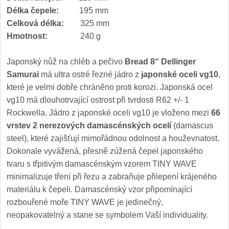
Nože Samura MO-V
Délka čepele:
195 mm
4
Celková délka:
325 mm
Nože Samura Bamboo
Hmotnost:
240 g
1
Ostřiče nožů V-Sharp
Japonský nůž na chléb a pečivo
Bread 8“
Dellinger
Samurai
má ultra ostré řezné jádro z
japonské oceli vg10
,
Brousky na nože
které je velmi dobře chráněno proti korozi. Japonská ocel
9
vg10 má dlouhotrvající ostrost při tvrdosti R62 +/- 1
Doplňky a díly
Rockwella. Jádro z japonské oceli vg10 je vloženo mezi
66
4
vrstev 2 nerezových damascénských ocelí
(damascus
Doprodej
steel), které zajišťují mimořádnou odolnost a houževnatost.
11
Dokonale vyvážená, přesně zúžená čepel japonského
Dárky
tvaru s třpitivým damascénským vzorem TINY WAVE
4
minimalizuje tření při řezu a zabraňuje přilepení krájeného
materiálu k čepeli. Damascénský vzor připomínající
Značky
4
rozbouřené moře TINY WAVE je jedinečný,
neopakovatelný a stane se symbolem Vaší individuality.