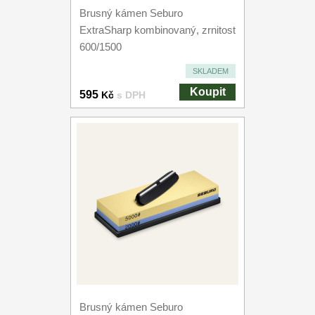
Brusný kámen Seburo
ExtraSharp kombinovaný, zrnitost
600/1500
SKLADEM
Koupit
595
Kč
s DPH
Brusný kámen Seburo