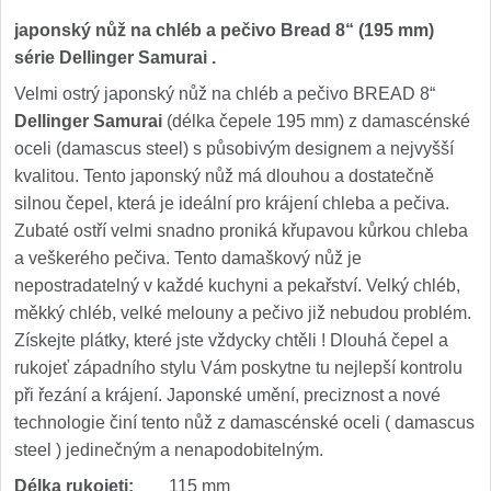
Nože Seburo SARADA
93
japonský nůž na chléb a pečivo Bread 8“ (195 mm)
série Dellinger Samurai
.
Nože Seburo SUBAJA
92
Velmi ostrý japonský nůž na chléb a pečivo BREAD 8“
Dellinger Samurai
(délka čepele 195 mm) z damascénské
Nože Seburo HOKORI
37
oceli (damascus steel) s působivým designem a nejvyšší
kvalitou. Tento japonský nůž má dlouhou a dostatečně
Nože Seburo HOGANI
20
silnou čepel, která je ideální pro krájení chleba a pečiva.
Zubaté ostří velmi snadno proniká křupavou kůrkou chleba
Nože Seburo WEST
21
a veškerého pečiva. Tento damaškový nůž je
nepostradatelný v každé kuchyni a pekařství. Velký chléb,
Nože Tojiro
měkký chléb, velké melouny a pečivo již nebudou problém.
Získejte plátky, které jste vždycky chtěli ! Dlouhá čepel a
Nože Tojiro Shippu
2
rukojeť západního stylu Vám poskytne tu nejlepší kontrolu
při řezání a krájení. Japonské umění, preciznost a nové
Nože Tojiro Zen
1
technologie činí tento nůž z damascénské oceli ( damascus
steel ) jedinečným a nenapodobitelným.
Nože Samura
Délka rukojeti:
115 mm