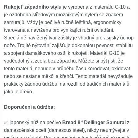
Rukojeť západního stylu
je vyrobena z materiálu G-10 a
je ozdobena středovým mozaikovým nýtem se znakem
samurajů. Vždy je pečlivě ručně leštěná, ergonomicky
tvarovaná a navržena pro vynikající ruční ovládání.
Speciálně navržený tvar záštity je vhodný pro asijský úchop
nože. Trojité nýtování zajišťuje dokonalou pevnost, stabilitu
a spojení damaškového ostří k rukojeti. Materiál G-10 je
voděodolný a zcela bez zápachu. Můžete si být jisti, že
tento materiál nebude v průběhu času korodovat, oxidovat
nebo se nestane měkčí a křehčí. Tento materiál nevyžaduje
prakticky žádnou údržbu, na rozdíl od tradičních materiálů,
jako je dřevo.
Doporučení a údržba:
✅ japonský nůž na pečivo
Bread 8“
Dellinger Samurai
z
damascénské oceli (damascus steel), nikdy neumývejte v
myčce na nádobí. Pro zachování ostrosti nůž ručně omyjte