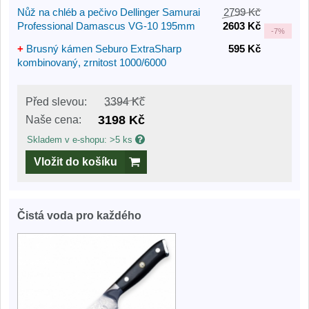
Nůž na chléb a pečivo Dellinger Samurai
2799 Kč
Professional Damascus VG-10 195mm
2603 Kč
-
7%
+
Brusný kámen Seburo ExtraSharp
595 Kč
kombinovaný, zrnitost 1000/6000
Před slevou:
3394 Kč
3198 Kč
Naše cena:
Skladem v e-shopu: >5 ks
Vložit do košíku
Čistá voda pro každého