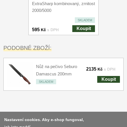
ExtraSharp kombinovaný, zrnitost
2000/5000
SKLADEM
Koupit
595
Kč
s DPH
PODOBNÉ ZBOŽÍ:
Nůž na pečivo Seburo
2135
Kč
s DPH
Damascus 200mm
Koupit
SKLADEM
Platba a dodávka
Nastavení cookies. Aby e-shop fungoval,