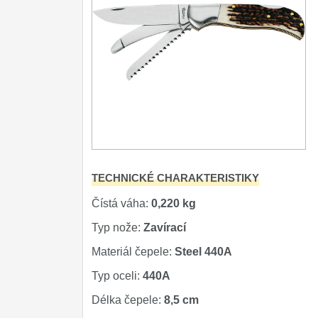
Turistické
7
Speciální
4
Nože s pevnou čepelí
Speciální nože
Ostření nožů
Nože SEBURO
TECHNICKÉ CHARAKTERISTIKY
Nože Tojiro
Čístá váha:
0,220 kg
Nože Samura
Typ nože:
Zavírací
Ostřiče nožů V-Sharp
Materiál čepele:
Steel 440А
Doprodej
11
Typ oceli:
440A
Dárky
4
Délka čepele:
8,5 cm