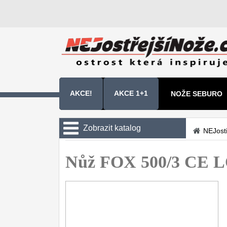
AKCE!
AKCE 1+1
NOŽE SEBURO
NOŽE SAMURA 
Zobrazit katalog
NEJost
Kuchyňské nože
Nůž FOX 500/3 CE
Zavírací nože
Kapesní
6
Taktické
3