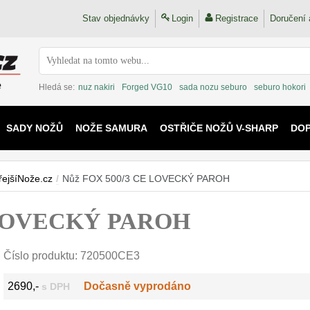
Stav objednávky
Login
Registrace
Doručení 
Hledá se:
nuz nakiri
Forged VG10
sada nozu seburo
seburo hokori
SADY NOŽŮ
NOŽE SAMURA
OSTŘIČE NOŽŮ V-SHARP
DO
KAIJU
řejšíNože.cz
/
Nůž FOX 500/3 CE LOVECKÝ PAROH
 LOVECKÝ PAROH
Číslo produktu:
720500CE3
2690,-
Dočasně vyprodáno
s DPH