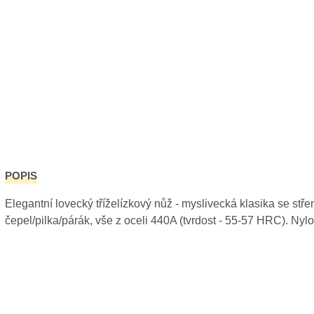
POPIS
Elegantní lovecký tříželízkový nůž - myslivecká klasika se s
čepel/pilka/párák, vše z oceli 440A (tvrdost - 55-57 HRC). Ny