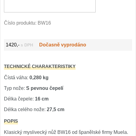
Filetovací nože
7
Číslo produktu:
BW16
Nože na chleba
27
Vykosťovací nože
41
1420,-
Dočasně vyprodáno
s DPH
Steakové nože
2
TECHNICKÉ CHARAKTERISTIKY
Plátkovací nože
27
Čístá váha:
0,280 kg
Porcovací nože
Typ nože:
S pevnou čepelí
2
Délka čepele:
16 cm
Sekáčky a speciální nože
15
Délka celého nože:
27,5 cm
POPIS
Japonské nože
57
Klasický myslivecký nůž BW16 od španělské firmy Muela.