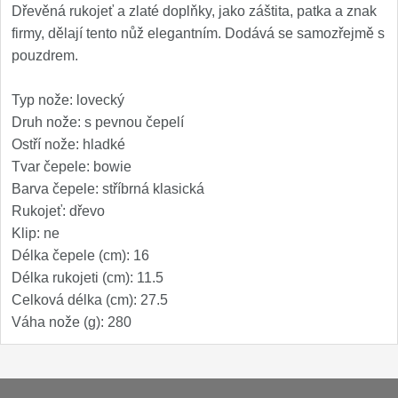
Kuchyňské příslušenství
Dřevěná rukojeť a zlaté doplňky, jako záštita, patka a znak
2
firmy, dělají tento nůž elegantním. Dodává se samozřejmě s
pouzdrem.
Zavírací nože
Typ nože: lovecký
Kapesní
6
Druh nože: s pevnou čepelí
Ostří nože: hladké
Taktické
3
Tvar čepele: bowie
Barva čepele: stříbrná klasická
Turistické
7
Rukojeť: dřevo
Klip: ne
Speciální
4
Délka čepele (cm): 16
Délka rukojeti (cm): 11.5
Nože s pevnou čepelí
Celková délka (cm): 27.5
Váha nože (g): 280
Taktické
8
Outdoorové
9