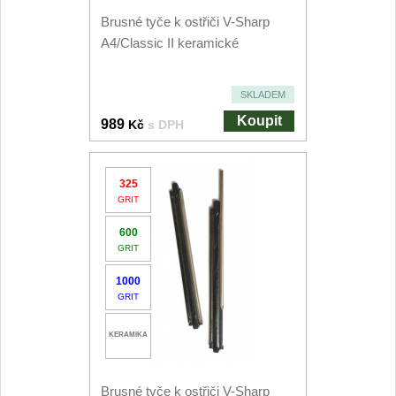
Brusné tyče k ostřiči V-Sharp
Outdoorové
A4/Classic II keramické
9
Speciální nože
SKLADEM
Koupit
Vrhací nože
989
Kč
s DPH
12
Záchranářské
4
325
GRIT
Ostření nožů
600
GRIT
Ostřiče nožů
8
1000
Brusné kameny
GRIT
3
KERAMIKA
Doplňky a díly
4
Nože SEBURO
Brusné tyče k ostřiči V-Sharp