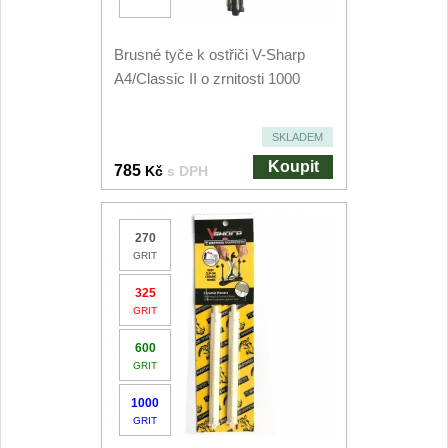
Japonské nože
57
Brusné tyče k ostřiči V-Sharp
Kuchyňské příslušenství
A4/Classic II o zrnitosti 1000
2
SKLADEM
Zavírací nože
Koupit
785
Kč
s DPH
Kapesní
6
270
Taktické
3
GRIT
Turistické
325
7
GRIT
Speciální
4
600
GRIT
Nože s pevnou čepelí
1000
GRIT
Taktické
8