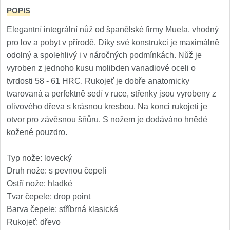
Kuchyňské příslušenství
POPIS
2
Elegantní integrální nůž od španělské firmy Muela, vhodný
Zavírací nože
pro lov a pobyt v přírodě. Díky své konstrukci je maximálně
odolný a spolehlivý i v náročných podmínkách. Nůž je
Kapesní
6
vyroben z jednoho kusu molibden vanadiové oceli o
tvrdosti 58 - 61 HRC. Rukojeť je dobře anatomicky
Taktické
3
tvarovaná a perfektně sedí v ruce, střenky jsou vyrobeny z
olivového dřeva s krásnou kresbou. Na konci rukojeti je
Turistické
7
otvor pro závěsnou šňůru. S nožem je dodáváno hnědé
kožené pouzdro.
Speciální
4
Typ nože: lovecký
Nože s pevnou čepelí
Druh nože: s pevnou čepelí
Ostří nože: hladké
Taktické
8
Tvar čepele: drop point
Barva čepele: stříbrná klasická
Outdoorové
10
Rukojeť: dřevo