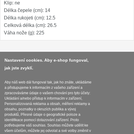
Klip: ne
Speciální nože
Délka čepele (cm): 14
Délka rukojeti (cm): 12.5
Vrhací nože
12
Celková délka (cm): 26.5
Váha nože (g): 225
Záchranářské
4
Ostření nožů
Platba a dodávka
Nastavení cookies. Aby e-shop fungoval,
Ostřiče nožů
jak jste zvyklí.
8
Obchodní podmínky
Brusné kameny
Zasady zpracovani osobnich udaju
Aby náš web dál fungoval tak, jak ho znáte, ukládáme
3
a přistupujeme k informacím z vašeho zařízení a
Reklamační řád
zpracováváme údaje o vašem chování pro tyto účely:
Doplňky a díly
4
Ukládání a/nebo přístup k informacím v zařízení,
O nožích
Personalizovaná reklama a obsah, měření reklamy a
obsahu, poznatky o okruzích publika a vývoj
Nože SEBURO
produktů, Přesné údaje o geografické poloze a
Nastavení souborů cookies
identifikace pomocí dotazování zařízení. Proto
Sady nožů SEBURO
potřebujeme váš souhlas. Souhlas můžete udělit ke
6
všem účelům, můžete jej odvolat a své volby změnit v