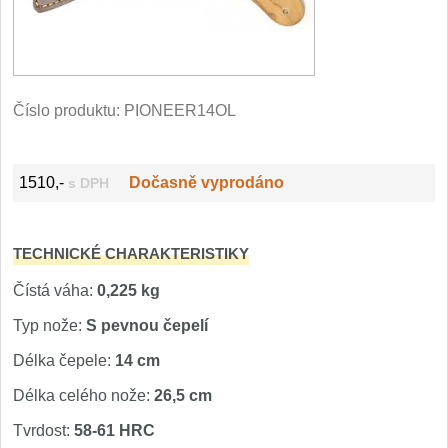
Filetovací nože
7
Nože na chleba
27
Číslo produktu:
PIONEER14OL
Vykosťovací nože
41
1510,-
Dočasně vyprodáno
s DPH
Steakové nože
2
Plátkovací nože
27
TECHNICKÉ CHARAKTERISTIKY
Porcovací nože
Čístá váha:
0,225 kg
2
Typ nože:
S pevnou čepelí
Sekáčky a speciální nože
15
Délka čepele:
14 cm
Délka celého nože:
26,5 cm
Japonské nože
57
Tvrdost:
58-61 HRC