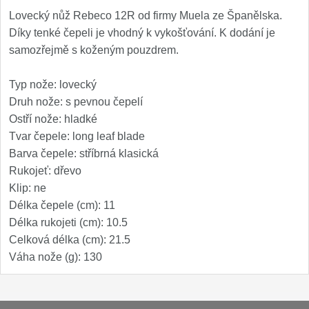
Kuchyňské příslušenství
Lovecký nůž Rebeco 12R od firmy Muela ze Španělska.
2
Díky tenké čepeli je vhodný k vykošťování. K dodání je
samozřejmě s koženým pouzdrem.
Zavírací nože
Kapesní
Typ nože: lovecký
6
Druh nože: s pevnou čepelí
Taktické
Ostří nože: hladké
3
Tvar čepele: long leaf blade
Turistické
Barva čepele: stříbrná klasická
7
Rukojeť: dřevo
Speciální
Klip: ne
4
Délka čepele (cm): 11
Nože s pevnou čepelí
Délka rukojeti (cm): 10.5
Celková délka (cm): 21.5
Taktické
Váha nože (g): 130
8
Outdoorové
10