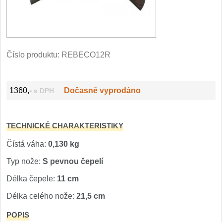
Filetovací nože
7
Nože na chleba
27
Číslo produktu:
REBECO12R
Vykosťovací nože
41
1360,-
Dočasně vyprodáno
s DPH
Steakové nože
2
Plátkovací nože
27
TECHNICKÉ CHARAKTERISTIKY
Porcovací nože
Čístá váha:
0,130 kg
2
Typ nože:
S pevnou čepelí
Sekáčky a speciální nože
15
Délka čepele:
11 cm
Délka celého nože:
21,5 cm
Japonské nože
57
POPIS