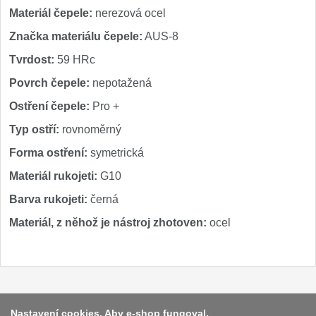
Materiál čepele:
nerezová ocel
Značka materiálu čepele:
AUS-8
Tvrdost:
59 HRc
Povrch čepele:
nepotažená
Ostření čepele:
Pro +
Typ ostří:
rovnoměrný
Forma ostření:
symetrická
Materiál rukojeti:
G10
Barva rukojeti:
černá
Materiál, z něhož je nástroj zhotoven:
ocel
Platba a dodávka
Nastavení cookies. Aby e-shop fungoval,