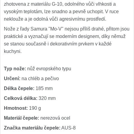
zhotovena z materiálu G-10, odolného vůči vlhkosti a
Speciální nože
vysokým teplotám, lze snadno a pevně uchopit. V ruce
neklouže a je odolná vůči agresivnímu prostředí.
Vrhací nože
12
Nože z řady Samura "Mo-V" nejsou příliš drahé, přitom jsou
Záchranářské
praktické a vyznačují se moderním designem, díky němuž
4
se stanou současně i dekorativním prvkem v každé
Ostření nožů
kuchyni.
Ostřiče nožů
8
Typ nože:
nůž evropského typu
Určení:
na chléb a pečivo
Brusné kameny
3
Délka čepele:
185 mm
Doplňky a díly
4
Celková délka:
320 mm
Hmotnost:
190 g
Nože SEBURO
Materiál čepele:
nerezová ocel
Sady nožů SEBURO
6
Značka materiálu čepele:
AUS-8