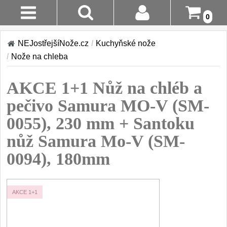
0
Stav
Akce!
NEJostřejšíNože.cz
/
Kuchyňské nože
Objednávky
/
Nože na chleba
Kuchyňské nože
Login
AKCE 1+1 Nůž na chléb a
Sady kuchyňských nožů
9
Registrace
pečivo Samura MO-V (SM-
Šéfkuchařské nože
30
0055), 230 mm + Santoku
Doručení A
Platba
nůž Samura Mo-V (SM-
Univerzální nože
50
0094), 180mm
Vrácení Do
Nože na ovoce a
zeleninu
14 Dnů
43
AKCE 1+1
Santoku nože
Reklamace
46
Nože NAKIRI
Kontakty
17