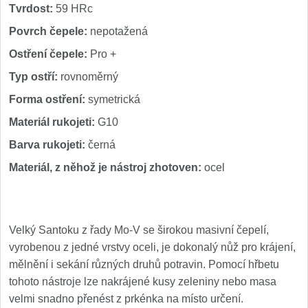
Tvrdost:
59 HRc
Nože Seburo SARADA
93
Povrch čepele:
nepotažená
Nože Seburo SUBAJA
92
Ostření čepele:
Pro +
Typ ostří:
rovnoměrný
Nože Seburo HOKORI
37
Forma ostření:
symetrická
Nože Seburo HOGANI
20
Materiál rukojeti:
G10
Barva rukojeti:
černá
Nože Seburo WEST
21
Materiál, z něhož je nástroj zhotoven:
ocel
Nože Tojiro
Nože Tojiro Shippu
2
Velký Santoku z řady Mo-V se širokou masivní čepelí,
vyrobenou z jedné vrstvy oceli, je dokonalý nůž pro krájení,
Nože Tojiro Zen
1
mělnění i sekání různých druhů potravin. Pomocí hřbetu
tohoto nástroje lze nakrájené kusy zeleniny nebo masa
Nože Samura
velmi snadno přenést z prkénka na místo určení.