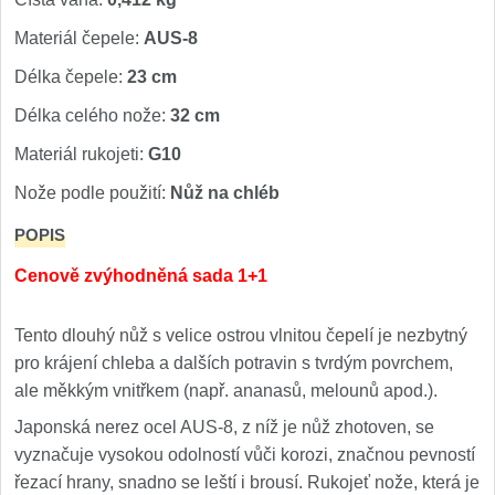
Kuchyňské příslušenství
2
Materiál čepele:
AUS-8
Délka čepele:
23 cm
Zavírací nože
Délka celého nože:
32 cm
Kapesní
6
Materiál rukojeti:
G10
Taktické
Nože podle použití:
Nůž na chléb
3
POPIS
Turistické
7
Cenově zvýhodněná sada 1+1
Speciální
4
Tento dlouhý nůž s velice ostrou vlnitou čepelí je nezbytný
Nože s pevnou čepelí
pro krájení chleba a dalších potravin s tvrdým povrchem,
ale měkkým vnitřkem (např. ananasů, melounů apod.).
Taktické
8
Japonská nerez ocel AUS-8, z níž je nůž zhotoven, se
vyznačuje vysokou odolností vůči korozi, značnou pevností
Outdoorové
9
řezací hrany, snadno se leští i brousí. Rukojeť nože, která je