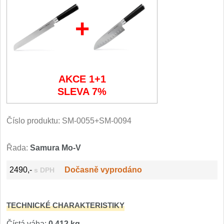
Filetovací nože
+
7
Nože na chleba
27
Vykosťovací nože
41
AKCE 1+1
SLEVA 7%
Steakové nože
2
Plátkovací nože
Číslo produktu:
SM-0055+SM-0094
27
Porcovací nože
2
Řada:
Samura Mo-V
Sekáčky a speciální nože
2490,-
Dočasně vyprodáno
s DPH
15
Japonské nože
57
TECHNICKÉ CHARAKTERISTIKY
Čístá váha:
0,412 kg