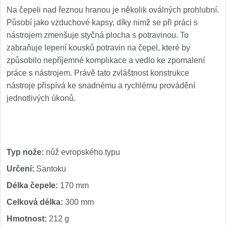
Nože Samura MO-V
Na čepeli nad řeznou hranou je několik oválných prohlubní.
4
Působí jako vzduchové kapsy, díky nimž se při práci s
Nože Samura Bamboo
nástrojem zmenšuje styčná plocha s potravinou. To
1
zabraňuje lepení kousků potravin na čepel, které by
Ostřiče nožů V-Sharp
způsobilo nepříjemné komplikace a vedlo ke zpomalení
práce s nástrojem. Právě tato zvláštnost konstrukce
Brousky na nože
nástroje přispívá ke snadnému a rychlému provádění
9
jednotlivých úkonů.
Doplňky a díly
4
Doprodej
11
Typ nože:
nůž evropského typu
Dárky
4
Určení:
Santoku
Délka čepele:
170 mm
Značky
4
Celková délka:
300 mm
Hmotnost:
212 g