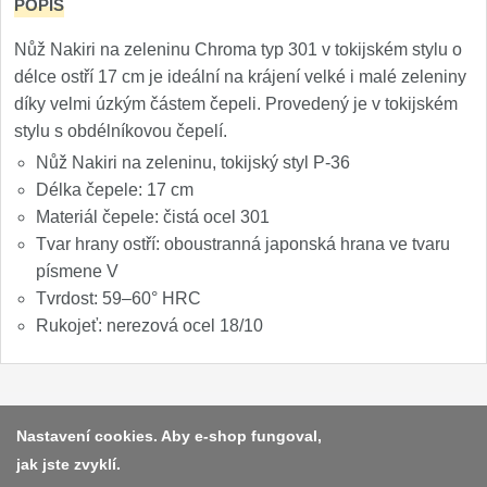
POPIS
Nože Samura MO-V
4
Nůž Nakiri na zeleninu Chroma typ 301 v tokijském stylu o
Nože Samura Bamboo
délce ostří 17 cm je ideální na krájení velké i malé zeleniny
1
díky velmi úzkým částem čepeli. Provedený je v tokijském
Ostřiče nožů V-Sharp
stylu s obdélníkovou čepelí.
Nůž Nakiri na zeleninu, tokijský styl P-36
Brousky na nože
9
Délka čepele: 17 cm
Materiál čepele: čistá ocel 301
Doplňky a díly
4
Tvar hrany ostří: oboustranná japonská hrana ve tvaru
písmene V
Doprodej
11
Tvrdost: 59–60° HRC
Rukojeť: nerezová ocel 18/10
Dárky
4
Značky
4
Platba a dodávka
Nastavení cookies. Aby e-shop fungoval,
jak jste zvyklí.
Obchodní podmínky