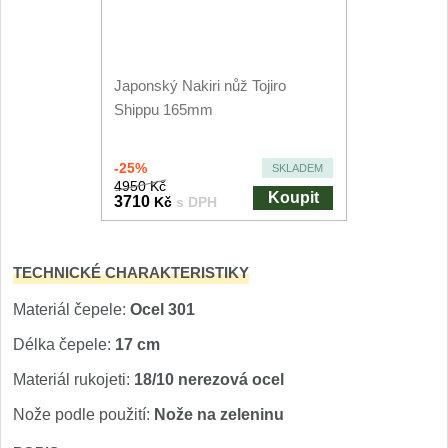
Nože Seburo SARADA
93
Nože Seburo SUBAJA
92
Japonský Nakiri nůž Tojiro
Shippu 165mm
Nože Seburo HOKORI
37
Nože Seburo HOGANI
-25%
SKLADEM
20
4950 Kč
Koupit
3710
Kč
s DPH
Nože Seburo WEST
21
Nože Tojiro
TECHNICKÉ CHARAKTERISTIKY
Materiál čepele:
Ocel 301
Nože Tojiro Shippu
2
Délka čepele:
17 cm
Nože Tojiro Zen
1
Materiál rukojeti:
18/10 nerezová ocel
Nože Samura
Nože podle použití:
Nože na zeleninu