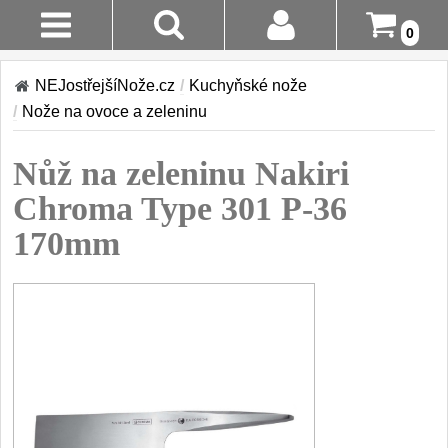
0
Stav
Akce!
NEJostřejšíNože.cz
/
Kuchyňské nože
Objednávky
/
Nože na ovoce a zeleninu
Kuchyňské nože
Login
Nůž na zeleninu Nakiri
Sady kuchyňských nožů
9
Registrace
Chroma Type 301 P-36
Šéfkuchařské nože
30
170mm
Doručení A
Platba
Univerzální nože
50
Vrácení Do
Nože na ovoce a
zeleninu
14 Dnů
43
Santoku nože
Reklamace
46
Nože NAKIRI
Kontakty
17