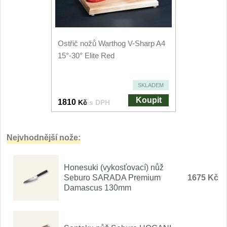
Nože Seburo SARADA
93
Nože Seburo SUBAJA
92
Ostřič nožů Warthog V-Sharp A4
15°-30° Elite Red
Nože Seburo HOKORI
37
Nože Seburo HOGANI
SKLADEM
20
Koupit
1810
Kč
s DPH
Nože Seburo WEST
21
Nože Tojiro
Nejvhodnější nože:
Nože Tojiro Shippu
2
Honesuki (vykosťovací) nůž
Seburo SARADA Premium
1675 Kč
Nože Tojiro Zen
Damascus 130mm
1
Nože Samura