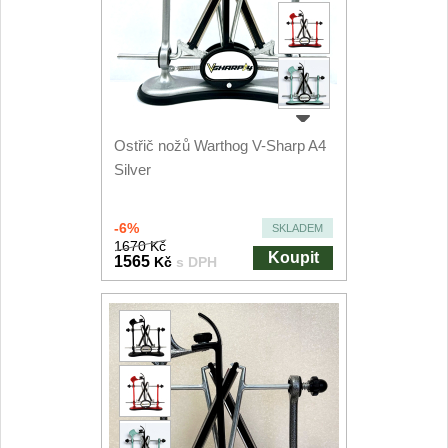
Kuchyňské příslušenství
2
Zavírací nože
Kapesní
6
Ostřič nožů Warthog V-Sharp A4
Silver
Taktické
3
Turistické
7
-6%
SKLADEM
1670 Kč
Koupit
1565
Kč
s DPH
Speciální
4
Nože s pevnou čepelí
Taktické
8
Outdoorové
10