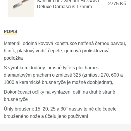
Santoku nůž Seburo HOGANI
2775 Kč
Nože Samura MO-V
Deluxe Damascus 175mm
4
Nože Samura Bamboo
1
POPIS
Ostřiče nožů V-Sharp
Materiál: odolná kovová konstrukce natřená černou barvou,
Brousky na nože
12
hliník, plastový vodič čepele, gumová protiskluzová
podložka
Doplňky a díly
6
S výrobkem dodány: brusné tyče s plochami s
diamantovým prachem o zrnitosti 325 (zrnitosti 270, 600 a
Doprodej
11
1000 a keramické brusné tyče je možné doobjednat),
Dokončovací ocílky na vyhlazení ostří na druhé straně
Dárky
4
brusné tyče
Úhly broušení: 15, 20, 25 a 30° nastavitelné dle čepele
Značky
4
broušeného nože a účelu jeho používání