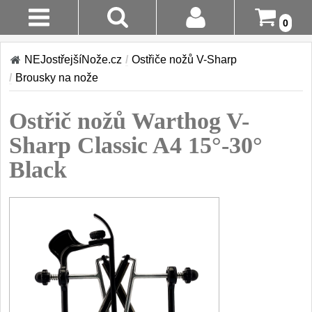
0
Stav
Akce!
NEJostřejšíNože.cz
/
Ostřiče nožů V-Sharp
Objednávky
/
Brousky na nože
Kuchyňské nože
Login
Ostřič nožů Warthog V-
Sady kuchyňských nožů
9
Registrace
Sharp Classic A4 15°-30°
Šéfkuchařské nože
30
Black
Doručení A
Platba
Univerzální nože
50
Vrácení Do
Nože na ovoce a
zeleninu
14 Dnů
43
Santoku nože
Reklamace
46
Nože NAKIRI
Kontakty
17