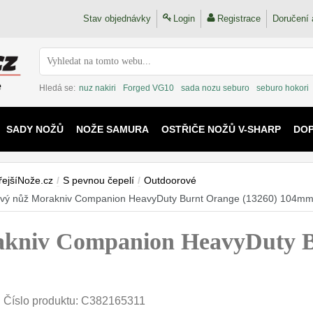
Stav objednávky
Login
Registrace
Doručení 
Hledá se:
nuz nakiri
Forged VG10
sada nozu seburo
seburo hokori
SADY NOŽŮ
NOŽE SAMURA
OSTŘIČE NOŽŮ V-SHARP
DO
KAIJU
řejšíNože.cz
/
S pevnou čepelí
/
Outdoorové
vý nůž Morakniv Companion HeavyDuty Burnt Orange (13260) 104m
kniv Companion HeavyDuty B
Číslo produktu:
C382165311