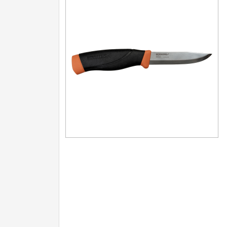
Outdoorové
9
Speciální nože
Ostření nožů
Nože SEBURO
Nože Tojiro
Nože Samura
Ostřiče nožů V-Sharp
Doprodej
11
Dárky
4
Značky
4