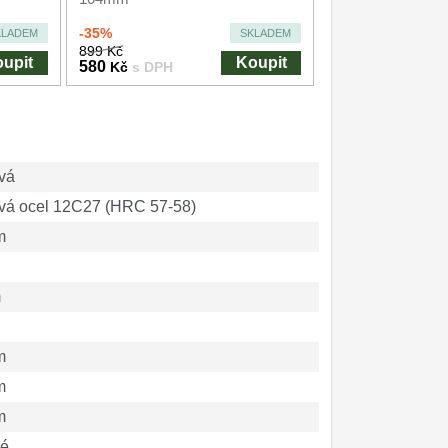
-35%
KLADEM
SKLADEM
899 Kč
upit
Koupit
580
Kč
s DPH
vá
vá ocel 12C27 (HRC 57-58)
m
m
m
m
m
vé