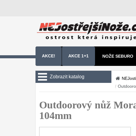
AKCE!
AKCE 1+1
NOŽE SEBURO
NOŽE SAMURA 
Zobrazit katalog
NEJost
/
Outdooro
Kuchyňské nože
Zavírací nože
Outdoorový nůž Mora
104mm
Nože s pevnou čepelí
Taktické
8