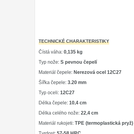
TECHNICKÉ CHARAKTERISTIKY
Čístá váha:
0,135 kg
Typ nože:
S pevnou čepelí
Materiál čepele:
Nerezová ocel 12C27
Šířka čepele:
3.20 mm
Typ oceli:
12C27
Délka čepele:
10,4 cm
Délka celého nože:
22,4 cm
Materiál rukojeti:
TPE (termoplastická pryž)
Tvrdost:
57-58 HRC