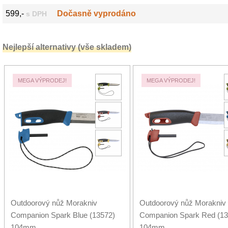
599,-
Dočasně vyprodáno
s DPH
Nejlepší alternativy (vše skladem)
MEGA VÝPRODEJ!
MEGA VÝPRODEJ!
Outdoorový nůž Morakniv
Outdoorový nůž Morakniv
Companion Spark Blue (13572)
Companion Spark Red (13
104mm
104mm