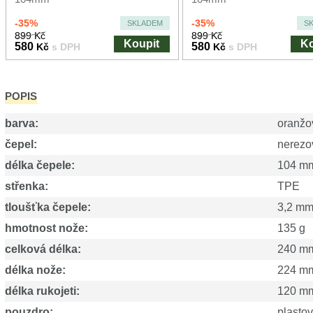
-35%
-35%
SKLADEM
S
899 Kč
899 Kč
Koupit
Ko
580
580
Kč
s DPH
Kč
s DPH
POPIS
barva:
oranžo
čepel:
nerezo
délka čepele:
104 m
střenka:
TPE
tloušťka čepele:
3,2 m
hmotnost nože:
135 g
celková délka:
240 m
délka nože:
224 m
délka rukojeti:
120 m
pouzdro:
plasto