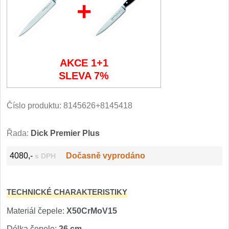
+
Filetovací nože
7
Nože na chleba
27
AKCE 1+1
Vykosťovací nože
41
SLEVA 7%
Steakové nože
2
Číslo produktu:
8145626+8145418
Plátkovací nože
27
Řada:
Dick Premier Plus
Porcovací nože
2
4080,-
Dočasně vyprodáno
s DPH
Sekáčky a speciální nože
15
TECHNICKÉ CHARAKTERISTIKY
Japonské nože
57
Materiál čepele:
X50CrMoV15
Délka čepele:
26 cm