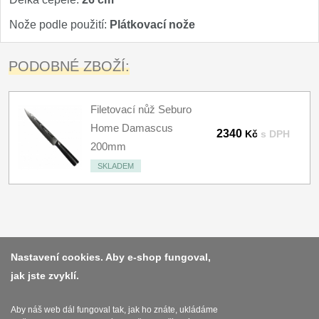
Kuchyňské příslušenství
2
Nože podle použití:
Plátkovací nože
Zavírací nože
PODOBNÉ ZBOŽÍ:
Kapesní
6
Filetovací nůž Seburo
Taktické
3
Home Damascus
2340
Kč
s DPH
200mm
Turistické
7
SKLADEM
Speciální
4
Nože s pevnou čepelí
Platba a dodávka
Nastavení cookies. Aby e-shop fungoval,
Taktické
8
jak jste zvyklí.
Obchodní podmínky
Outdoorové
10
Zasady zpracovani osobnich udaju
Aby náš web dál fungoval tak, jak ho znáte, ukládáme