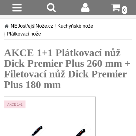
0
Stav
Akce!
NEJostřejšíNože.cz
/
Kuchyňské nože
Objednávky
/
Plátkovací nože
Kuchyňské nože
Login
AKCE 1+1 Plátkovací nůž
Sady kuchyňských nožů
9
Registrace
Dick Premier Plus 260 mm +
Šéfkuchařské nože
30
Filetovací nůž Dick Premier
Doručení A
Platba
Plus 180 mm
Univerzální nože
50
Vrácení Do
Nože na ovoce a
zeleninu
14 Dnů
AKCE 1+1
43
Santoku nože
Reklamace
46
Nože NAKIRI
Kontakty
17