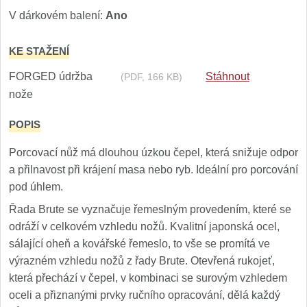
Nože Seburo SARADA
V dárkovém balení:
Ano
93
Nože Seburo SUBAJA
KE STAŽENÍ
92
FORGED údržba
Stáhnout
(PDF, 166 KB)
Nože Seburo HOKORI
37
nože
Nože Seburo HOGANI
20
POPIS
Nože Seburo WEST
Porcovací nůž má dlouhou úzkou čepel, která snižuje odpor
21
a přilnavost při krájení masa nebo ryb. Ideální pro porcování
Nože Tojiro
pod úhlem.
Řada Brute se vyznačuje řemeslným provedením, které se
Nože Tojiro Shippu
2
odráží v celkovém vzhledu nožů. Kvalitní japonská ocel,
sálající oheň a kovářské řemeslo, to vše se promítá ve
Nože Tojiro Zen
1
výrazném vzhledu nožů z řady Brute. Otevřená rukojeť,
která přechází v čepel, v kombinaci se surovým vzhledem
Nože Samura
oceli a přiznanými prvky ručního opracování, dělá každý