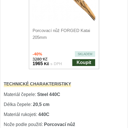
Speciální nože
Vrhací nože
12
Porcovací nůž FORGED Katai
Záchranářské
4
205mm
Ostření nožů
-40%
SKLADEM
3280 Kč
Ostřiče nožů
Koupit
1965
Kč
s DPH
8
Brusné kameny
3
TECHNICKÉ CHARAKTERISTIKY
Doplňky a díly
4
Materiál čepele:
Steel 440C
Délka čepele:
20,5 cm
Nože SEBURO
Materiál rukojeti:
440C
Sady nožů SEBURO
6
Nože podle použití:
Porcovací nůž