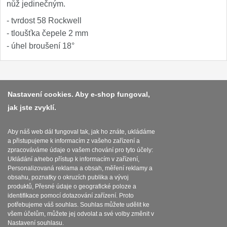
nůž jedinečným.
Nože Samura MO-V
4
- tvrdost 58 Rockwell
Nože Samura Bamboo
- tloušťka čepele 2 mm
1
- úhel broušení 18°
Ostřiče nožů V-Sharp
Brousky na nože
9
Platba a dodávka
Nastavení cookies. Aby e-shop fungoval,
Doplňky a díly
jak jste zvyklí.
Obchodní podmínky
4
Zasady zpracovani osobnich udaju
Aby náš web dál fungoval tak, jak ho znáte, ukládáme
Doprodej
11
a přistupujeme k informacím z vašeho zařízení a
Reklamační řád
zpracováváme údaje o vašem chování pro tyto účely:
Ukládání a/nebo přístup k informacím v zařízení,
Dárky
4
O nožích
Personalizovaná reklama a obsah, měření reklamy a
obsahu, poznatky o okruzích publika a vývoj
produktů, Přesné údaje o geografické poloze a
Značky
Nastavení souborů cookies
4
identifikace pomocí dotazování zařízení. Proto
potřebujeme váš souhlas. Souhlas můžete udělit ke
všem účelům, můžete jej odvolat a své volby změnit v
Nastavení souhlasu.