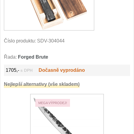
Filetovací nože
7
Nože na chleba
27
Vykosťovací nože
Číslo produktu:
SDV-304044
41
Steakové nože
Řada:
Forged Brute
2
Plátkovací nože
1705,-
Dočasně vyprodáno
s DPH
27
Nejlepší alternativy (vše skladem)
Porcovací nože
2
Sekáčky a speciální nože
MEGA VÝPRODEJ!
15
Japonské nože
57